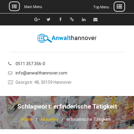
Main Menu
Top Menu
Skip
to
Google+
Twitter
Facebook
Xing
Linkedin
E-
content
Mail
0511.357 356-0
info@anwalthannover.com
Georgstr. 48, 30159 Hannover
Schlagwort:
erfinderische Tätigkeit
Home
Aktuelles
erfinderische Tätigkeit