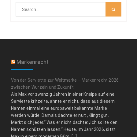
Search
for:
Markenrecht
Von der Serviette zur Weltmarke – Markenrecht 2026
zwischen Wurzeln und Zukunft
Als Max vor zwanzig Jahren in einer Kneipe auf eine
Serviette kritzelte, ahnte er nicht, dass aus diesem
Namen einmal eine europaweit bekannte Marke
werden würde. Damals dachte er nur: „Klingt gut.
Merkt sich jeder.“ Was er nicht dachte: „Ich sollte den
Namen schützen lassen.“ Heute, im Jahr 2026, sitzt
Max in einem modernen Büro, […]