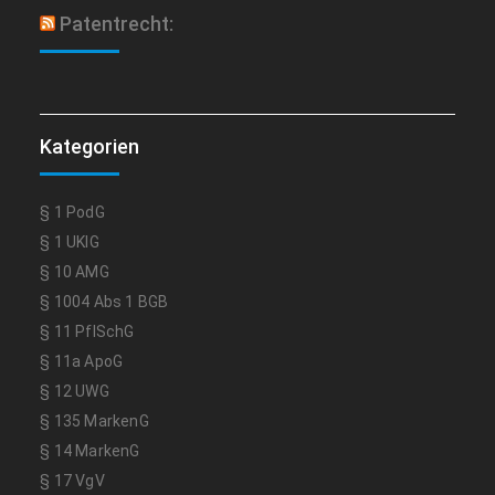
Patentrecht:
Kategorien
§ 1 PodG
§ 1 UKlG
§ 10 AMG
§ 1004 Abs 1 BGB
§ 11 PflSchG
§ 11a ApoG
§ 12 UWG
§ 135 MarkenG
§ 14 MarkenG
§ 17 VgV