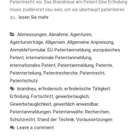
Patentrecht vor. Das Brandneue am Patent Eine Erfindung
muss zuallererst neu sein, um sie überhaupt patentieren
zu…
lesen Sie mehr
Abmessungen
,
Abnahme
,
Agenturen
,
Agenturverträge
,
Allgemein
,
Allgemeine Anpreisung
,
Anmeldeformular
,
EU-Patentanmeldung
,
europäisches
Patent
,
internationale Patentanmeldung
,
internationales Patent
,
Patentanmeldung
,
Patente
,
Patenterteilung
,
Patentrecherche
,
Patentrecht
,
Patentschutz
brandneu
,
erfinderisch
,
erfinderische Tätigkeit
,
Erfindung
,
Fortschritt
,
gewerbetauglich
,
Gewerbetauglichkeit
,
gewerblich anwendbar
,
Patentanmeldungen
,
Patentanwälte
,
Recherchen
,
Schutzrecht
,
Stand der Technik
,
Voraussetzungen
Leave a comment