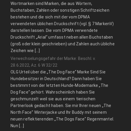
Wortmarken sind Marken, die aus Wörtern,
Buchstaben, Zahlen oder sonstigen Schriftzeichen
bestehen und die sich mit der vom DPMA
verwendeten üblichen Druckschrift (vgl. § 7 MarkenV)
darstellen lassen. Die vom DPMA verwendete
Druckschrift „Arial“ umfasst neben allen Buchstaben
(groß oder klein geschrieben) und Zahlen auch übliche
Zeichen wie […]
Verwechselungsgefahr der Marke: Beschl. v.
28.6.2022, Az. 6 W 32/22
OLG Urteil über die „The Dog Face“ Marke Sind Sie
Hundebesitzer in Deutschland? Dann haben Sie
bestimmt von der letzten Hunde-Modemarke „The
Dog Face“ gehört. Wahrscheinlich haben Sie
geschmunzelt weil sie aus einem tierischen
Partnerlook gedacht haben. Sie mir Ihrer neuen „The
North Face“ Winterjacke und Ihr Buddy mit seinem
neuen reflektierenden „The Dogs Face“ Regenmantel.
Nun […]