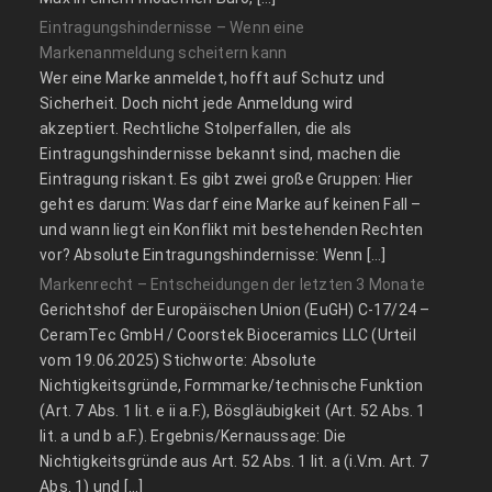
Eintragungshindernisse – Wenn eine
Markenanmeldung scheitern kann
Wer eine Marke anmeldet, hofft auf Schutz und
Sicherheit. Doch nicht jede Anmeldung wird
akzeptiert. Rechtliche Stolperfallen, die als
Eintragungshindernisse bekannt sind, machen die
Eintragung riskant. Es gibt zwei große Gruppen: Hier
geht es darum: Was darf eine Marke auf keinen Fall –
und wann liegt ein Konflikt mit bestehenden Rechten
vor? Absolute Eintragungshindernisse: Wenn […]
Markenrecht – Entscheidungen der letzten 3 Monate
Gerichtshof der Europäischen Union (EuGH) C‑17/24 –
CeramTec GmbH / Coorstek Bioceramics LLC (Urteil
vom 19.06.2025) Stichworte: Absolute
Nichtigkeitsgründe, Formmarke/technische Funktion
(Art. 7 Abs. 1 lit. e ii a.F.), Bösgläubigkeit (Art. 52 Abs. 1
lit. a und b a.F.). Ergebnis/Kernaussage: Die
Nichtigkeitsgründe aus Art. 52 Abs. 1 lit. a (i.V.m. Art. 7
Abs. 1) und […]