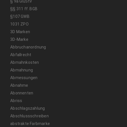
§ 9a GlüStV
§§ 311 ff. BGB
§107 GWB
1031 ZPO
3D Marken
3D-Marke
Abbruchanordnung
Abfallrecht
Abmahnkosten
Abmahnung
Abmessungen
Abnahme
Abonnenten
Abriss
Abschlagszahlung
Abschlussschreiben
abstrakte Farbmarke