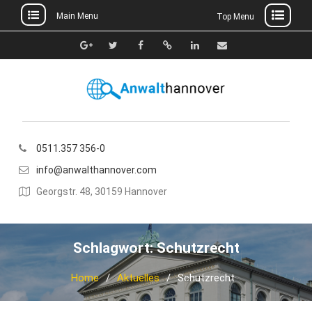
Main Menu
Top Menu
Skip
to
Google+
Twitter
Facebook
Xing
Linkedin
E-
content
Mail
0511.357 356-0
info@anwalthannover.com
Georgstr. 48, 30159 Hannover
Schlagwort:
Schutzrecht
Home
Aktuelles
Schutzrecht