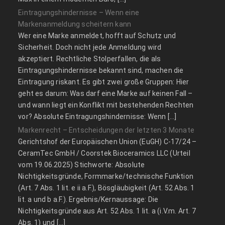
Eintragungshindernisse – Wenn eine
Markenanmeldung scheitern kann
Wer eine Marke anmeldet, hofft auf Schutz und
Sicherheit. Doch nicht jede Anmeldung wird
akzeptiert. Rechtliche Stolperfallen, die als
Eintragungshindernisse bekannt sind, machen die
Eintragung riskant. Es gibt zwei große Gruppen: Hier
geht es darum: Was darf eine Marke auf keinen Fall –
und wann liegt ein Konflikt mit bestehenden Rechten
vor? Absolute Eintragungshindernisse: Wenn […]
Markenrecht – Entscheidungen der letzten 3 Monate
Gerichtshof der Europäischen Union (EuGH) C‑17/24 –
CeramTec GmbH / Coorstek Bioceramics LLC (Urteil
vom 19.06.2025) Stichworte: Absolute
Nichtigkeitsgründe, Formmarke/technische Funktion
(Art. 7 Abs. 1 lit. e ii a.F.), Bösgläubigkeit (Art. 52 Abs. 1
lit. a und b a.F.). Ergebnis/Kernaussage: Die
Nichtigkeitsgründe aus Art. 52 Abs. 1 lit. a (i.V.m. Art. 7
Abs. 1) und […]