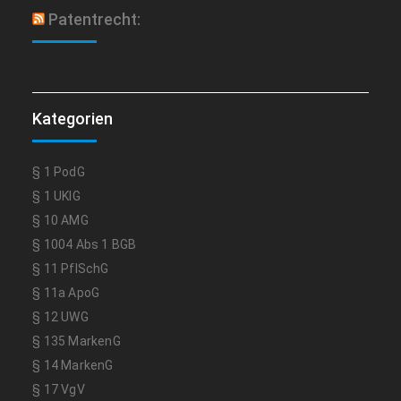
Patentrecht:
Kategorien
§ 1 PodG
§ 1 UKlG
§ 10 AMG
§ 1004 Abs 1 BGB
§ 11 PflSchG
§ 11a ApoG
§ 12 UWG
§ 135 MarkenG
§ 14 MarkenG
§ 17 VgV