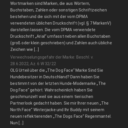
Wortmarken sind Marken, die aus Wörtern,
Buchstaben, Zahlen oder sonstigen Schriftzeichen
bestehen und die sich mit der vom DPMA
verwendeten üblichen Druckschrift (vgl. § 7 MarkenV)
darstellen lassen. Die vom DPMA verwendete
Druckschrift „Arial“ umfasst neben allen Buchstaben
(groß oder klein geschrieben) und Zahlen auch übliche
Zeichen wie […]
Verwechselungsgefahr der Marke: Beschl. v.
28.6.2022, Az. 6 W 32/22
OLG Urteil über die „The Dog Face“ Marke Sind Sie
Hundebesitzer in Deutschland? Dann haben Sie
bestimmt von der letzten Hunde-Modemarke „The
Dog Face“ gehört. Wahrscheinlich haben Sie
geschmunzelt weil sie aus einem tierischen
Partnerlook gedacht haben. Sie mir Ihrer neuen „The
North Face“ Winterjacke und Ihr Buddy mit seinem
neuen reflektierenden „The Dogs Face“ Regenmantel.
Nun […]