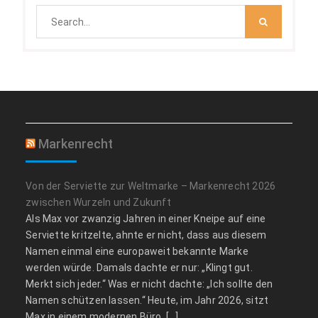
Search
for:
Markenrecht
Von der Serviette zur Weltmarke – Markenrecht 2026
zwischen Wurzeln und Zukunft
Als Max vor zwanzig Jahren in einer Kneipe auf eine
Serviette kritzelte, ahnte er nicht, dass aus diesem
Namen einmal eine europaweit bekannte Marke
werden würde. Damals dachte er nur: „Klingt gut.
Merkt sich jeder.“ Was er nicht dachte: „Ich sollte den
Namen schützen lassen.“ Heute, im Jahr 2026, sitzt
Max in einem modernen Büro, […]