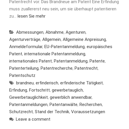
Patentrecht vor. Das Brandneue am Patent Eine Erfindung
muss zuallererst neu sein, um sie überhaupt patentieren
zu…
lesen Sie mehr
Abmessungen
,
Abnahme
,
Agenturen
,
Agenturverträge
,
Allgemein
,
Allgemeine Anpreisung
,
Anmeldeformular
,
EU-Patentanmeldung
,
europäisches
Patent
,
internationale Patentanmeldung
,
internationales Patent
,
Patentanmeldung
,
Patente
,
Patenterteilung
,
Patentrecherche
,
Patentrecht
,
Patentschutz
brandneu
,
erfinderisch
,
erfinderische Tätigkeit
,
Erfindung
,
Fortschritt
,
gewerbetauglich
,
Gewerbetauglichkeit
,
gewerblich anwendbar
,
Patentanmeldungen
,
Patentanwälte
,
Recherchen
,
Schutzrecht
,
Stand der Technik
,
Voraussetzungen
Leave a comment