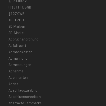
§ 9a GlüStV
§§ 311 ff. BGB
§107 GWB
1031 ZPO
3D Marken
3D-Marke
Abbruchanordnung
Abfallrecht
Abmahnkosten
Abmahnung
Abmessungen
Abnahme
Abonnenten
Abriss
Abschlagszahlung
Abschlussschreiben
abstrakte Farbmarke