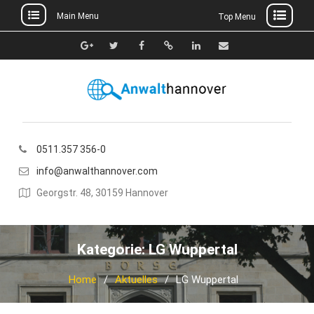
Main Menu
Top Menu
Skip
to
Google+
Twitter
Facebook
Xing
Linkedin
E-
content
Mail
0511.357 356-0
info@anwalthannover.com
Georgstr. 48, 30159 Hannover
Kategorie:
LG Wuppertal
Home
Aktuelles
LG Wuppertal