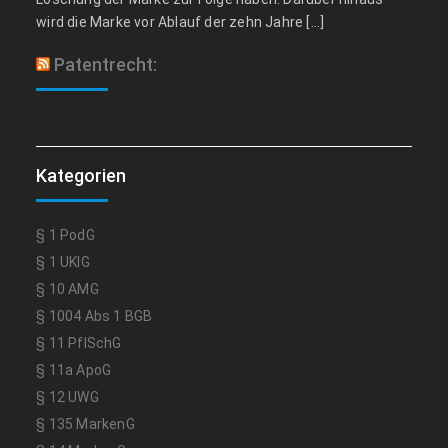
wird die Marke vor Ablauf der zehn Jahre […]
Patentrecht:
Kategorien
§ 1 PodG
§ 1 UKlG
§ 10 AMG
§ 1004 Abs 1 BGB
§ 11 PflSchG
§ 11a ApoG
§ 12 UWG
§ 135 MarkenG