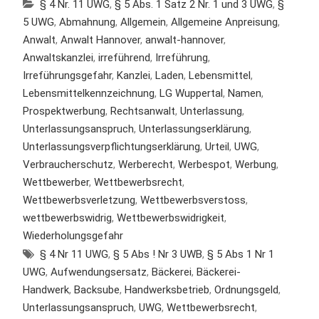
§ 4 Nr. 11 UWG
,
§ 5 Abs. 1 Satz 2 Nr. 1 und 3 UWG
,
§
5 UWG
,
Abmahnung
,
Allgemein
,
Allgemeine Anpreisung
,
Anwalt
,
Anwalt Hannover
,
anwalt-hannover
,
Anwaltskanzlei
,
irreführend
,
Irreführung
,
Irreführungsgefahr
,
Kanzlei
,
Laden
,
Lebensmittel
,
Lebensmittelkennzeichnung
,
LG Wuppertal
,
Namen
,
Prospektwerbung
,
Rechtsanwalt
,
Unterlassung
,
Unterlassungsanspruch
,
Unterlassungserklärung
,
Unterlassungsverpflichtungserklärung
,
Urteil
,
UWG
,
Verbraucherschutz
,
Werberecht
,
Werbespot
,
Werbung
,
Wettbewerber
,
Wettbewerbsrecht
,
Wettbewerbsverletzung
,
Wettbewerbsverstoss
,
wettbewerbswidrig
,
Wettbewerbswidrigkeit
,
Wiederholungsgefahr
§ 4 Nr 11 UWG
,
§ 5 Abs ! Nr 3 UWB
,
§ 5 Abs 1 Nr 1
UWG
,
Aufwendungsersatz
,
Bäckerei
,
Bäckerei-
Handwerk
,
Backsube
,
Handwerksbetrieb
,
Ordnungsgeld
,
Unterlassungsanspruch
,
UWG
,
Wettbewerbsrecht
,