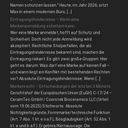
Namen schützen lassen.“ Heute, im Jahr 2026, sitzt
Max in einem modernen Büro, […]
Eintragungshindernisse – Wenn eine
Markenanmeldung scheitern kann
Wer eine Marke anmeldet, hofft auf Schutz und
Sicherheit. Doch nicht jede Anmeldung wird
akzeptiert. Rechtliche Stolperfallen, die als
Eintragungshindernisse bekannt sind, machen die
Eintragung riskant. Es gibt zwei große Gruppen: Hier
geht es darum: Was darf eine Marke auf keinen Fall –
und wann liegt ein Konflikt mit bestehenden Rechten
vor? Absolute Eintragungshindernisse: Wenn […]
Markenrecht – Entscheidungen der letzten 3 Monate
Gerichtshof der Europäischen Union (EuGH) C‑17/24 –
CeramTec GmbH / Coorstek Bioceramics LLC (Urteil
vom 19.06.2025) Stichworte: Absolute
Nichtigkeitsgründe, Formmarke/technische Funktion
(Art. 7 Abs. 1 lit. e ii a.F.), Bösgläubigkeit (Art. 52 Abs. 1
lit. a und b a.F.). Ergebnis/Kernaussage: Die