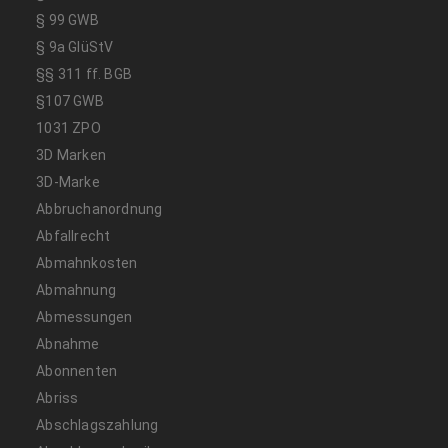
§ 99 GWB
§ 9a GlüStV
§§ 311 ff. BGB
§107 GWB
1031 ZPO
3D Marken
3D-Marke
Abbruchanordnung
Abfallrecht
Abmahnkosten
Abmahnung
Abmessungen
Abnahme
Abonnenten
Abriss
Abschlagszahlung