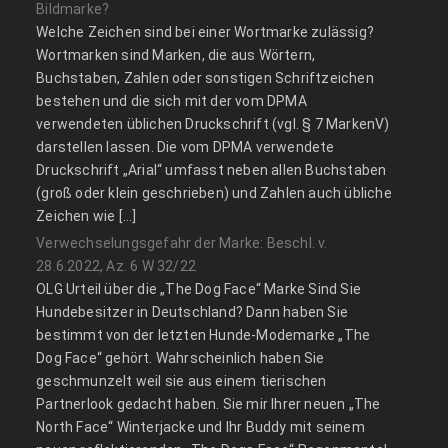
Bildmarke?
Welche Zeichen sind bei einer Wortmarke zulässig?
Wortmarken sind Marken, die aus Wörtern,
Buchstaben, Zahlen oder sonstigen Schriftzeichen
bestehen und die sich mit der vom DPMA
verwendeten üblichen Druckschrift (vgl. § 7 MarkenV)
darstellen lassen. Die vom DPMA verwendete
Druckschrift „Arial“ umfasst neben allen Buchstaben
(groß oder klein geschrieben) und Zahlen auch übliche
Zeichen wie […]
Verwechselungsgefahr der Marke: Beschl. v.
28.6.2022, Az. 6 W 32/22
OLG Urteil über die „The Dog Face“ Marke Sind Sie
Hundebesitzer in Deutschland? Dann haben Sie
bestimmt von der letzten Hunde-Modemarke „The
Dog Face“ gehört. Wahrscheinlich haben Sie
geschmunzelt weil sie aus einem tierischen
Partnerlook gedacht haben. Sie mir Ihrer neuen „The
North Face“ Winterjacke und Ihr Buddy mit seinem