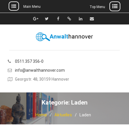
Main Menu
Top Menu
Skip
to
Google+
Twitter
Facebook
Xing
Linkedin
E-
content
Mail
0511.357 356-0
info@anwalthannover.com
Georgstr. 48, 30159 Hannover
Kategorie:
Laden
Home
Aktuelles
Laden