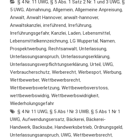
§ 4 Nr. 11 UWG
,
§ 5 Abs. 1 Satz 2 Nr. 1 und 3 UWG
,
§
5 UWG
,
Abmahnung
,
Allgemein
,
Allgemeine Anpreisung
,
Anwalt
,
Anwalt Hannover
,
anwalt-hannover
,
Anwaltskanzlei
,
irreführend
,
Irreführung
,
Irreführungsgefahr
,
Kanzlei
,
Laden
,
Lebensmittel
,
Lebensmittelkennzeichnung
,
LG Wuppertal
,
Namen
,
Prospektwerbung
,
Rechtsanwalt
,
Unterlassung
,
Unterlassungsanspruch
,
Unterlassungserklärung
,
Unterlassungsverpflichtungserklärung
,
Urteil
,
UWG
,
Verbraucherschutz
,
Werberecht
,
Werbespot
,
Werbung
,
Wettbewerber
,
Wettbewerbsrecht
,
Wettbewerbsverletzung
,
Wettbewerbsverstoss
,
wettbewerbswidrig
,
Wettbewerbswidrigkeit
,
Wiederholungsgefahr
§ 4 Nr 11 UWG
,
§ 5 Abs ! Nr 3 UWB
,
§ 5 Abs 1 Nr 1
UWG
,
Aufwendungsersatz
,
Bäckerei
,
Bäckerei-
Handwerk
,
Backsube
,
Handwerksbetrieb
,
Ordnungsgeld
,
Unterlassungsanspruch
,
UWG
,
Wettbewerbsrecht
,