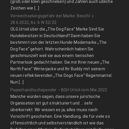
(groß oder klein geschrieben) und Zahlen auch übliche
Zeichen wie […]
Verwechselungsgefahr der Marke: Beschl. v.
28.6.2022, Az. 6 W 32/22
OLG Urteil über die „The Dog Face“ Marke Sind Sie
Hundebesitzer in Deutschland? Dann haben Sie
bestimmt von der letzten Hunde-Modemarke „The
Dog Face“ gehört. Wahrscheinlich haben Sie
geschmunzelt weil sie aus einem tierischen
Partnerlook gedacht haben. Sie mir Ihrer neuen „The
North Face“ Winterjacke und Ihr Buddy mit seinem
neuen reflektierenden „The Dogs Face“ Regenmantel.
Nun […]
Papierhandtuchspender – BGH Urteil vom Mai 2022
Manche würden sagen, dass unsere juristische
Organisation ist gut strukturiert und … sehr
überkorrekt. Wir wissen es ja, alles muss nach
Vorschrift geschehen. Eine Handlung, die für viele so
offensichtlich und selbstverständlich ist wie das