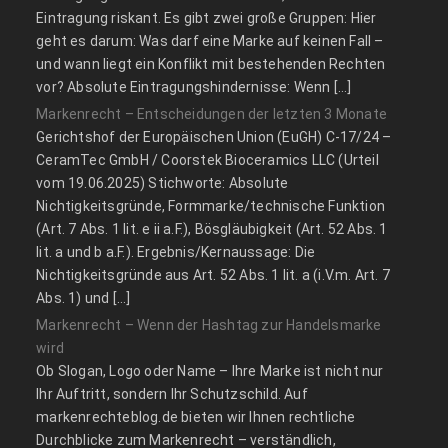
Eintragung riskant. Es gibt zwei große Gruppen: Hier
geht es darum: Was darf eine Marke auf keinen Fall –
und wann liegt ein Konflikt mit bestehenden Rechten
vor? Absolute Eintragungshindernisse: Wenn […]
Markenrecht – Entscheidungen der letzten 3 Monate
Gerichtshof der Europäischen Union (EuGH) C‑17/24 –
CeramTec GmbH / Coorstek Bioceramics LLC (Urteil
vom 19.06.2025) Stichworte: Absolute
Nichtigkeitsgründe, Formmarke/technische Funktion
(Art. 7 Abs. 1 lit. e ii a.F.), Bösgläubigkeit (Art. 52 Abs. 1
lit. a und b a.F.). Ergebnis/Kernaussage: Die
Nichtigkeitsgründe aus Art. 52 Abs. 1 lit. a (i.V.m. Art. 7
Abs. 1) und […]
Markenrecht – Wenn der Hashtag zur Handelsmarke
wird
Ob Slogan, Logo oder Name – Ihre Marke ist nicht nur
Ihr Auftritt, sondern Ihr Schutzschild. Auf
markenrechteblog.de bieten wir Ihnen rechtliche
Durchblicke zum Markenrecht – verständlich,