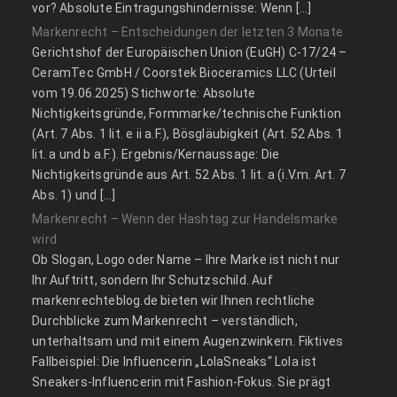
vor? Absolute Eintragungshindernisse: Wenn […]
Markenrecht – Entscheidungen der letzten 3 Monate
Gerichtshof der Europäischen Union (EuGH) C‑17/24 –
CeramTec GmbH / Coorstek Bioceramics LLC (Urteil
vom 19.06.2025) Stichworte: Absolute
Nichtigkeitsgründe, Formmarke/technische Funktion
(Art. 7 Abs. 1 lit. e ii a.F.), Bösgläubigkeit (Art. 52 Abs. 1
lit. a und b a.F.). Ergebnis/Kernaussage: Die
Nichtigkeitsgründe aus Art. 52 Abs. 1 lit. a (i.V.m. Art. 7
Abs. 1) und […]
Markenrecht – Wenn der Hashtag zur Handelsmarke
wird
Ob Slogan, Logo oder Name – Ihre Marke ist nicht nur
Ihr Auftritt, sondern Ihr Schutzschild. Auf
markenrechteblog.de bieten wir Ihnen rechtliche
Durchblicke zum Markenrecht – verständlich,
unterhaltsam und mit einem Augenzwinkern. Fiktives
Fallbeispiel: Die Influencerin „LolaSneaks“ Lola ist
Sneakers-Influencerin mit Fashion-Fokus. Sie prägt