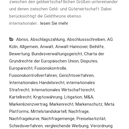
zwischen den geldwirtschaftlichen Größen untereinander
und denen zwischen Geld- und Güterwirtschaft. Dabei
berücksichtigt die Geldtheorie ebenso
internationaler…
lesen Sie mehr
Abriss
,
Abschlagszahlung
,
Abschlussschreiben
,
AG
Köln
,
Allgemein
,
Anwalt
,
Anwalt Hannover
,
Beihilfe
,
Bewertung
,
Bundesverwaltungsgericht
,
Charta der
Grundrechte der Europäischen Union
,
Disputes
,
Europarecht
,
Fusionskontrolle
,
Fusionskontrollverfahren
,
Gerichtsverfahren
,
Internationales Handelsrecht
,
internationales
Strafrecht
,
Internationales Wirtschaftsrecht
,
Kartellrecht
,
Kryptowährung
,
Litigation
,
M&A
,
Markenlizenzvertrag
,
Markenrecht
,
Markenschutz
,
Meta
Platforms
,
Mittelstandskartell
,
Nachfrage
,
Nachfragekurve
,
Nachfragemenge
,
Preiselastizität
,
Schiedsverfahren
,
vergleichende Werbung
,
Verordnung