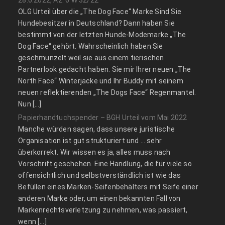
28.6.2022, Az. 6 W 32/22
OLG Urteil über die „The Dog Face“ Marke Sind Sie
Hundebesitzer in Deutschland? Dann haben Sie
bestimmt von der letzten Hunde-Modemarke „The
Dog Face“ gehört. Wahrscheinlich haben Sie
geschmunzelt weil sie aus einem tierischen
Partnerlook gedacht haben. Sie mir Ihrer neuen „The
North Face“ Winterjacke und Ihr Buddy mit seinem
neuen reflektierenden „The Dogs Face“ Regenmantel.
Nun […]
Papierhandtuchspender – BGH Urteil vom Mai 2022
Manche würden sagen, dass unsere juristische
Organisation ist gut strukturiert und … sehr
überkorrekt. Wir wissen es ja, alles muss nach
Vorschrift geschehen. Eine Handlung, die für viele so
offensichtlich und selbstverständlich ist wie das
Befüllen eines Marken-Seifenbehälters mit Seife einer
anderen Marke oder, um einen bekannten Fall von
Markenrechtsverletzung zu nehmen, was passiert,
wenn […]