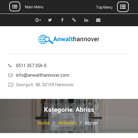
Main Menu
Top Menu
Skip
to
Google+
Twitter
Facebook
Xing
Linkedin
E-
content
Mail
0511.357 356-0
info@anwalthannover.com
Georgstr. 48, 30159 Hannover
Kategorie:
Abriss
Home
Aktuelles
Abriss