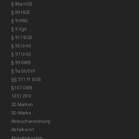
§ 86a HGB
§ 89 HGB
§ 9 HWG
§ 9 VgV
§ 917 BGB
§ 95 UrhG
§ 97 UrhG
§ 99 GWB
§ 9a GlüStV
§§ 311 ff. BGB
§107 GWB
1031 ZPO
3D Marken
3D-Marke
Abbruchanordnung
Abfallrecht
Abmahnkosten