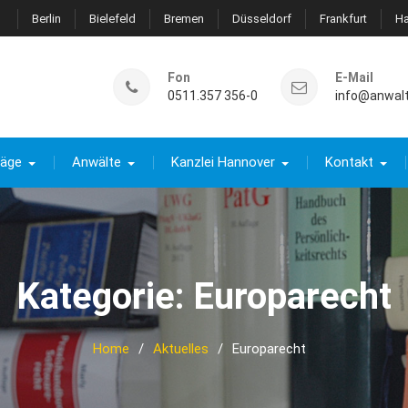
Berlin
Bielefeld
Bremen
Düsseldorf
Frankfurt
H
Fon
E-Mail
0511.357 356-0
info@anwal
räge
Anwälte
Kanzlei Hannover
Kontakt
Kategorie:
Europarecht
Home
Aktuelles
Europarecht