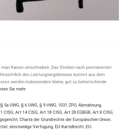
e man Kaizen umschreiben. Das Streben nach permanenten
 hinsichtlich des Leistungsergebnisses kommt aus dem
ozess werden insbesondere kleine, gut zu beherrschende
esen Sie mehr
,
§ 5a UWG
,
§ 6 UWG
,
§ 9 HWG
,
1031 ZPO
,
Abmahnung
,
11 CISG
,
Art 14 CISG
,
Art 18 CISG
,
Art 28 EGBGB
,
Art 8 CISG
,
gsgericht
,
Charta der Grundrechte der Europäischen Union
,
ität
,
einstweilige Verfügung
,
EU-Kartellrecht
,
EU-