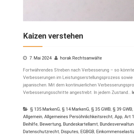
Kaizen verstehen
7. Mai 2024
horak Rechtsanwälte
Fortwährendes Streben nach Verbesserung – so könnt
Verbesserungen im Leistungserstellungsprozess sowie
japanischen. Mit dem kontinuierlichen Verbesserungspr
Verbesserungsschritte angestrebt. In jedem Zustand…
l
§ 135 MarkenG
,
§ 14 MarkenG
,
§ 35 GWB
,
§ 39 GWB
Allgemein
,
Allgemeines Persöhnlichkeitsrecht
,
App
,
Art 
Beihilfe
,
Bewertung
,
Bundeskartellamt
,
Bundesverwaltun
Datenschutzrecht
,
Disputes
,
EGBGB
,
Einkommenselastiz