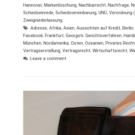
Hannover
,
Markenlöschung
,
Nachbarrecht
,
Nachfrage
,
N
Schiedseinrede
,
Schiedsvereinbarung
,
UNÜ
,
Verordnung (E
Zweigniederlassung
Adresse
,
Afrika
,
Asien
,
Aussichten auf Kredit
,
Berlin
Facebook
,
Frankfurt
,
Georgstr
,
Gerichtsverfahren
,
Hamb
München
,
Nordamerika
,
Osten
,
Ozeanien
,
Privates Recht
Vertragserstellung
,
Vertragsrecht
,
Wirtschaftsrecht
,
Wi
Leave a comment