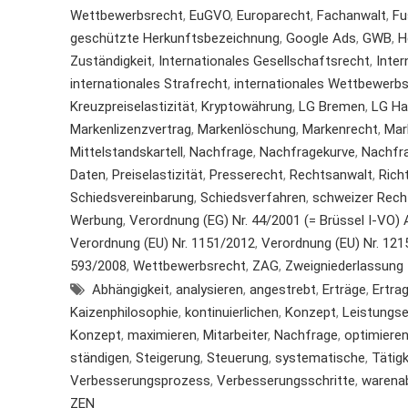
Wettbewerbsrecht
,
EuGVO
,
Europarecht
,
Fachanwalt
,
Fu
geschützte Herkunftsbezeichnung
,
Google Ads
,
GWB
,
H
Zuständigkeit
,
Internationales Gesellschaftsrecht
,
Inter
internationales Strafrecht
,
internationales Wettbewerb
Kreuzpreiselastizität
,
Kryptowährung
,
LG Bremen
,
LG H
Markenlizenzvertrag
,
Markenlöschung
,
Markenrecht
,
Mar
Mittelstandskartell
,
Nachfrage
,
Nachfragekurve
,
Nachfr
Daten
,
Preiselastizität
,
Presserecht
,
Rechtsanwalt
,
Rich
Schiedsvereinbarung
,
Schiedsverfahren
,
schweizer Rech
Werbung
,
Verordnung (EG) Nr. 44/2001 (= Brüssel I-VO) Ar
Verordnung (EU) Nr. 1151/2012
,
Verordnung (EU) Nr. 1215/
593/2008
,
Wettbewerbsrecht
,
ZAG
,
Zweigniederlassung
Abhängigkeit
,
analysieren
,
angestrebt
,
Erträge
,
Ertr
Kaizenphilosophie
,
kontinuierlichen
,
Konzept
,
Leistungs
Konzept
,
maximieren
,
Mitarbeiter
,
Nachfrage
,
optimiere
ständigen
,
Steigerung
,
Steuerung
,
systematische
,
Tätig
Verbesserungsprozess
,
Verbesserungsschritte
,
warena
ZEN