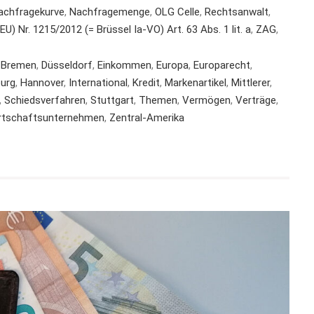
achfragekurve
,
Nachfragemenge
,
OLG Celle
,
Rechtsanwalt
,
U) Nr. 1215/2012 (= Brüssel Ia-VO) Art. 63 Abs. 1 lit. a
,
ZAG
,
,
Bremen
,
Düsseldorf
,
Einkommen
,
Europa
,
Europarecht
,
urg
,
Hannover
,
International
,
Kredit
,
Markenartikel
,
Mittlerer
,
,
Schiedsverfahren
,
Stuttgart
,
Themen
,
Vermögen
,
Verträge
,
rtschaftsunternehmen
,
Zentral-Amerika