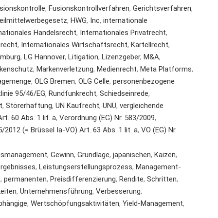
sionskontrolle
,
Fusionskontrollverfahren
,
Gerichtsverfahren
,
eilmittelwerbegesetz
,
HWG
,
Inc
,
internationale
nationales Handelsrecht
,
Internationales Privatrecht
,
srecht
,
Internationales Wirtschaftsrecht
,
Kartellrecht
,
amburg
,
LG Hannover
,
Litigation
,
Lizenzgeber
,
M&A
,
kenschutz
,
Markenverletzung
,
Medienrecht
,
Meta Platforms
,
agemenge
,
OLG Bremen
,
OLG Celle
,
personenbezogene
tlinie 95/46/EG
,
Rundfunkrecht
,
Schiedseinrede
,
t
,
Störerhaftung
,
UN Kaufrecht
,
UNÜ
,
vergleichende
t. 60 Abs. 1 lit. a
,
Verordnung (EG) Nr. 583/2009
,
2012 (= Brüssel Ia-VO) Art. 63 Abs. 1 lit. a
,
VO (EG) Nr.
agsmanagement
,
Gewinn
,
Grundlage
,
japanischen
,
Kaizen
,
ergebnisses
,
Leistungserstellungsprozess
,
Management-
n
,
permanenten
,
Preisdifferenzierung
,
Rendite
,
Schritten
,
keiten
,
Unternehmensführung
,
Verbesserung
,
bhängige
,
Wertschöpfungsaktivitäten
,
Yield-Management
,