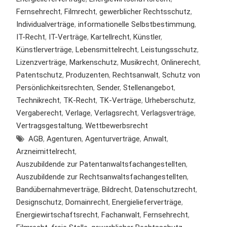
Fernsehrecht
,
Filmrecht
,
gewerblicher Rechtsschutz
,
Individualverträge
,
informationelle Selbstbestimmung
,
IT-Recht
,
IT-Verträge
,
Kartellrecht
,
Künstler
,
Künstlerverträge
,
Lebensmittelrecht
,
Leistungsschutz
,
Lizenzverträge
,
Markenschutz
,
Musikrecht
,
Onlinerecht
,
Patentschutz
,
Produzenten
,
Rechtsanwalt
,
Schutz von
Persönlichkeitsrechten
,
Sender
,
Stellenangebot
,
Technikrecht
,
TK-Recht
,
TK-Verträge
,
Urheberschutz
,
Vergaberecht
,
Verlage
,
Verlagsrecht
,
Verlagsverträge
,
Vertragsgestaltung
,
Wettbewerbsrecht
AGB
,
Agenturen
,
Agenturverträge
,
Anwalt
,
Arzneimittelrecht
,
Auszubildende zur Patentanwaltsfachangestellten
,
Auszubildende zur Rechtsanwaltsfachangestellten
,
Bandübernahmeverträge
,
Bildrecht
,
Datenschutzrecht
,
Designschutz
,
Domainrecht
,
Energielieferverträge
,
Energiewirtschaftsrecht
,
Fachanwalt
,
Fernsehrecht
,