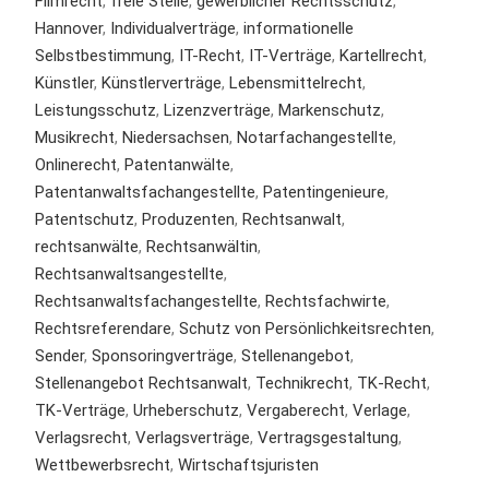
Filmrecht
,
freie Stelle
,
gewerblicher Rechtsschutz
,
Hannover
,
Individualverträge
,
informationelle
Selbstbestimmung
,
IT-Recht
,
IT-Verträge
,
Kartellrecht
,
Künstler
,
Künstlerverträge
,
Lebensmittelrecht
,
Leistungsschutz
,
Lizenzverträge
,
Markenschutz
,
Musikrecht
,
Niedersachsen
,
Notarfachangestellte
,
Onlinerecht
,
Patentanwälte
,
Patentanwaltsfachangestellte
,
Patentingenieure
,
Patentschutz
,
Produzenten
,
Rechtsanwalt
,
rechtsanwälte
,
Rechtsanwältin
,
Rechtsanwaltsangestellte
,
Rechtsanwaltsfachangestellte
,
Rechtsfachwirte
,
Rechtsreferendare
,
Schutz von Persönlichkeitsrechten
,
Sender
,
Sponsoringverträge
,
Stellenangebot
,
Stellenangebot Rechtsanwalt
,
Technikrecht
,
TK-Recht
,
TK-Verträge
,
Urheberschutz
,
Vergaberecht
,
Verlage
,
Verlagsrecht
,
Verlagsverträge
,
Vertragsgestaltung
,
Wettbewerbsrecht
,
Wirtschaftsjuristen