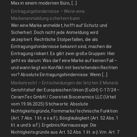
Max in einem modernen Büro, […]
Eintragungshindernisse – Wenn eine
Markenanmeldung scheitern kann
Wer eine Marke anmeldet, hofft auf Schutz und
Sicherheit. Doch nicht jede Anmeldung wird
akzeptiert. Rechtliche Stolperfallen, die als
Eintragungshindernisse bekannt sind, machen die
Eintragung riskant. Es gibt zwei große Gruppen: Hier
geht es darum: Was darf eine Marke auf keinen Fall –
und wann liegt ein Konflikt mit bestehenden Rechten
vor? Absolute Eintragungshindernisse: Wenn […]
Markenrecht – Entscheidungen der letzten 3 Monate
Gerichtshof der Europäischen Union (EuGH) C‑17/24 –
CeramTec GmbH / Coorstek Bioceramics LLC (Urteil
vom 19.06.2025) Stichworte: Absolute
Nichtigkeitsgründe, Formmarke/technische Funktion
(Art. 7 Abs. 1 lit. e ii a.F.), Bösgläubigkeit (Art. 52 Abs. 1
lit. a und b a.F.). Ergebnis/Kernaussage: Die
Nichtigkeitsgründe aus Art. 52 Abs. 1 lit. a (i.V.m. Art. 7