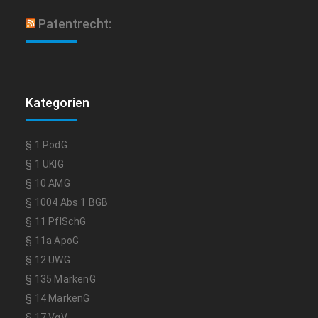
Patentrecht:
Kategorien
§ 1 PodG
§ 1 UKlG
§ 10 AMG
§ 1004 Abs 1 BGB
§ 11 PflSchG
§ 11a ApoG
§ 12 UWG
§ 135 MarkenG
§ 14 MarkenG
§ 17 VgV