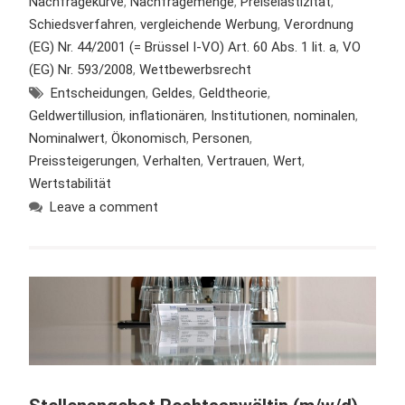
Nachfragekurve
,
Nachfragemenge
,
Preiselastizität
,
Schiedsverfahren
,
vergleichende Werbung
,
Verordnung
(EG) Nr. 44/2001 (= Brüssel I-VO) Art. 60 Abs. 1 lit. a
,
VO
(EG) Nr. 593/2008
,
Wettbewerbsrecht
Entscheidungen
,
Geldes
,
Geldtheorie
,
Geldwertillusion
,
inflationären
,
Institutionen
,
nominalen
,
Nominalwert
,
Ökonomisch
,
Personen
,
Preissteigerungen
,
Verhalten
,
Vertrauen
,
Wert
,
Wertstabilität
Leave a comment