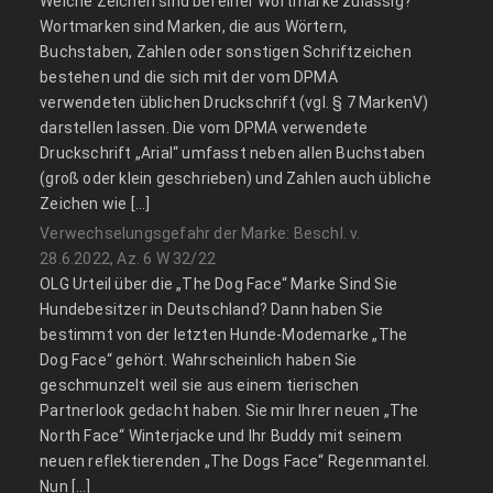
Welche Zeichen sind bei einer Wortmarke zulässig?
Wortmarken sind Marken, die aus Wörtern,
Buchstaben, Zahlen oder sonstigen Schriftzeichen
bestehen und die sich mit der vom DPMA
verwendeten üblichen Druckschrift (vgl. § 7 MarkenV)
darstellen lassen. Die vom DPMA verwendete
Druckschrift „Arial“ umfasst neben allen Buchstaben
(groß oder klein geschrieben) und Zahlen auch übliche
Zeichen wie […]
Verwechselungsgefahr der Marke: Beschl. v.
28.6.2022, Az. 6 W 32/22
OLG Urteil über die „The Dog Face“ Marke Sind Sie
Hundebesitzer in Deutschland? Dann haben Sie
bestimmt von der letzten Hunde-Modemarke „The
Dog Face“ gehört. Wahrscheinlich haben Sie
geschmunzelt weil sie aus einem tierischen
Partnerlook gedacht haben. Sie mir Ihrer neuen „The
North Face“ Winterjacke und Ihr Buddy mit seinem
neuen reflektierenden „The Dogs Face“ Regenmantel.
Nun […]