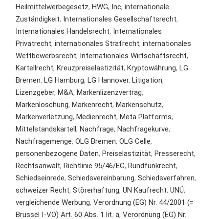
Heilmittelwerbegesetz
,
HWG
,
Inc
,
internationale
Zuständigkeit
,
Internationales Gesellschaftsrecht
,
Internationales Handelsrecht
,
Internationales
Privatrecht
,
internationales Strafrecht
,
internationales
Wettbewerbsrecht
,
Internationales Wirtschaftsrecht
,
Kartellrecht
,
Kreuzpreiselastizität
,
Kryptowährung
,
LG
Bremen
,
LG Hamburg
,
LG Hannover
,
Litigation
,
Lizenzgeber
,
M&A
,
Markenlizenzvertrag
,
Markenlöschung
,
Markenrecht
,
Markenschutz
,
Markenverletzung
,
Medienrecht
,
Meta Platforms
,
Mittelstandskartell
,
Nachfrage
,
Nachfragekurve
,
Nachfragemenge
,
OLG Bremen
,
OLG Celle
,
personenbezogene Daten
,
Preiselastizität
,
Presserecht
,
Rechtsanwalt
,
Richtlinie 95/46/EG
,
Rundfunkrecht
,
Schiedseinrede
,
Schiedsvereinbarung
,
Schiedsverfahren
,
schweizer Recht
,
Störerhaftung
,
UN Kaufrecht
,
UNÜ
,
vergleichende Werbung
,
Verordnung (EG) Nr. 44/2001 (=
Brüssel I-VO) Art. 60 Abs. 1 lit. a
,
Verordnung (EG) Nr.