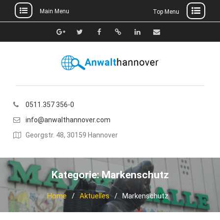
Main Menu
Top Menu
Skip
to
Google+
Twitter
Facebook
Xing
Linkedin
E-
content
Mail
0511.357 356-0
info@anwalthannover.com
Georgstr. 48, 30159 Hannover
Kategorie:
Markenschutz
Home
Aktuelles
Markenschutz