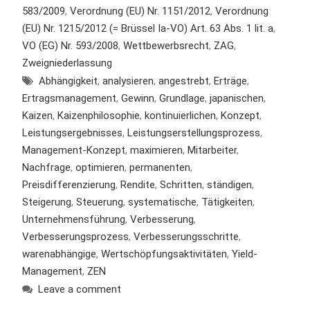
583/2009
,
Verordnung (EU) Nr. 1151/2012
,
Verordnung
(EU) Nr. 1215/2012 (= Brüssel Ia-VO) Art. 63 Abs. 1 lit. a
,
VO (EG) Nr. 593/2008
,
Wettbewerbsrecht
,
ZAG
,
Zweigniederlassung
Abhängigkeit
,
analysieren
,
angestrebt
,
Erträge
,
Ertragsmanagement
,
Gewinn
,
Grundlage
,
japanischen
,
Kaizen
,
Kaizenphilosophie
,
kontinuierlichen
,
Konzept
,
Leistungsergebnisses
,
Leistungserstellungsprozess
,
Management-Konzept
,
maximieren
,
Mitarbeiter
,
Nachfrage
,
optimieren
,
permanenten
,
Preisdifferenzierung
,
Rendite
,
Schritten
,
ständigen
,
Steigerung
,
Steuerung
,
systematische
,
Tätigkeiten
,
Unternehmensführung
,
Verbesserung
,
Verbesserungsprozess
,
Verbesserungsschritte
,
warenabhängige
,
Wertschöpfungsaktivitäten
,
Yield-
Management
,
ZEN
Leave a comment