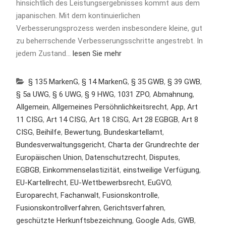
hinsichtlich des Leistungsergebnisses kommt aus dem
japanischen. Mit dem kontinuierlichen
Verbesserungsprozess werden insbesondere kleine, gut
zu beherrschende Verbesserungsschritte angestrebt. In
jedem Zustand…
lesen Sie mehr
§ 135 MarkenG
,
§ 14 MarkenG
,
§ 35 GWB
,
§ 39 GWB
,
§ 5a UWG
,
§ 6 UWG
,
§ 9 HWG
,
1031 ZPO
,
Abmahnung
,
Allgemein
,
Allgemeines Persöhnlichkeitsrecht
,
App
,
Art
11 CISG
,
Art 14 CISG
,
Art 18 CISG
,
Art 28 EGBGB
,
Art 8
CISG
,
Beihilfe
,
Bewertung
,
Bundeskartellamt
,
Bundesverwaltungsgericht
,
Charta der Grundrechte der
Europäischen Union
,
Datenschutzrecht
,
Disputes
,
EGBGB
,
Einkommenselastizität
,
einstweilige Verfügung
,
EU-Kartellrecht
,
EU-Wettbewerbsrecht
,
EuGVO
,
Europarecht
,
Fachanwalt
,
Fusionskontrolle
,
Fusionskontrollverfahren
,
Gerichtsverfahren
,
geschützte Herkunftsbezeichnung
,
Google Ads
,
GWB
,