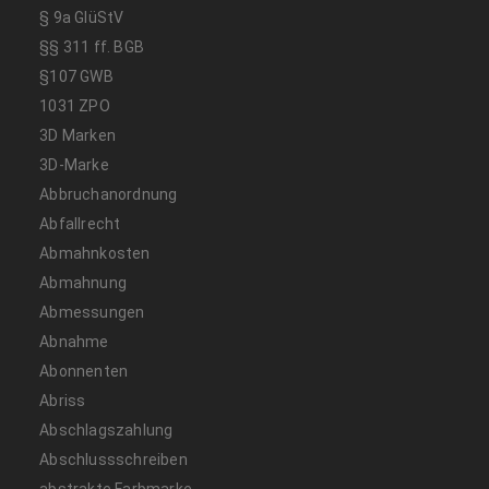
§ 9a GlüStV
§§ 311 ff. BGB
§107 GWB
1031 ZPO
3D Marken
3D-Marke
Abbruchanordnung
Abfallrecht
Abmahnkosten
Abmahnung
Abmessungen
Abnahme
Abonnenten
Abriss
Abschlagszahlung
Abschlussschreiben