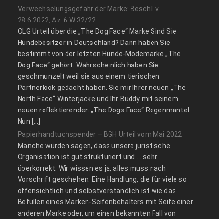
Verwechselungsgefahr der Marke: Beschl. v.
28.6.2022, Az. 6 W 32/22
OLG Urteil über die „The Dog Face“ Marke Sind Sie
Hundebesitzer in Deutschland? Dann haben Sie
bestimmt von der letzten Hunde-Modemarke „The
Dog Face“ gehört. Wahrscheinlich haben Sie
geschmunzelt weil sie aus einem tierischen
Partnerlook gedacht haben. Sie mir Ihrer neuen „The
North Face“ Winterjacke und Ihr Buddy mit seinem
neuen reflektierenden „The Dogs Face“ Regenmantel.
Nun […]
Papierhandtuchspender – BGH Urteil vom Mai 2022
Manche würden sagen, dass unsere juristische
Organisation ist gut strukturiert und … sehr
überkorrekt. Wir wissen es ja, alles muss nach
Vorschrift geschehen. Eine Handlung, die für viele so
offensichtlich und selbstverständlich ist wie das
Befüllen eines Marken-Seifenbehälters mit Seife einer
anderen Marke oder, um einen bekannten Fall von