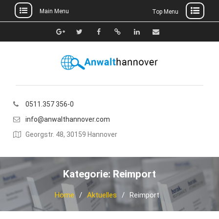
Main Menu
Top Menu
Skip
to
Google+
Twitter
Facebook
Xing
Linkedin
E-
content
Mail
0511.357 356-0
info@anwalthannover.com
Georgstr. 48, 30159 Hannover
Kategorie:
Reimport
Home
Aktuelles
Reimport