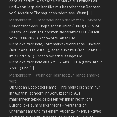
geht es darum: Was darf eine Marke auf keinen Fall –
und wann liegt ein Konflikt mit bestehenden Rechten
vor? Absolute Eintragungshindernisse: Wenn […]
Markenrecht – Entscheidungen der letzten 3 Monate
Gerichtshof der Europäischen Union (EuGH) C‑17/24 –
CeramTec GmbH / Coorstek Bioceramics LLC (Urteil
vom 19.06.2025) Stichworte: Absolute
Nichtigkeitsgründe, Formmarke/technische Funktion
(Art. 7 Abs. 1 lit. e ii a.F.), Bösgläubigkeit (Art. 52 Abs. 1
lit. a und b a.F.). Ergebnis/Kernaussage: Die
Nichtigkeitsgründe aus Art. 52 Abs. 1 lit. a (i.V.m. Art. 7
Abs. 1) und […]
Markenrecht – Wenn der Hashtag zur Handelsmarke
wird
Ob Slogan, Logo oder Name – Ihre Marke ist nicht nur
Ihr Auftritt, sondern Ihr Schutzschild. Auf
markenrechteblog.de bieten wir Ihnen rechtliche
Durchblicke zum Markenrecht – verständlich,
unterhaltsam und mit einem Augenzwinkern. Fiktives