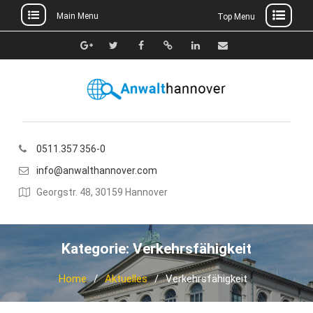
Main Menu
Top Menu
Skip
to
Google+
Twitter
Facebook
Xing
Linkedin
E-
content
Mail
0511.357 356-0
info@anwalthannover.com
Georgstr. 48, 30159 Hannover
Kategorie:
Verkehrsfähigkeit
Home
Aktuelles
Verkehrsfähigkeit