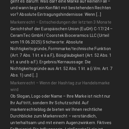
geht es darum: Was darf eine Marke auf keinen Fall –
und wann liegt ein Konflikt mit bestehenden Rechten
vor? Absolute Eintragungshindernisse: Wenn […]
Markenrecht – Entscheidungen der letzten 3 Monate
Gerichtshof der Europäischen Union (EuGH) C‑17/24 –
CeramTec GmbH / Coorstek Bioceramics LLC (Urteil
vom 19.06.2025) Stichworte: Absolute
Nichtigkeitsgründe, Formmarke/technische Funktion
(Art. 7 Abs. 1 lit. e ii a.F.), Bösgläubigkeit (Art. 52 Abs. 1
lit. a und b a.F.). Ergebnis/Kernaussage: Die
Nichtigkeitsgründe aus Art. 52 Abs. 1 lit. a (i.V.m. Art. 7
Abs. 1) und […]
Markenrecht – Wenn der Hashtag zur Handelsmarke
wird
Ob Slogan, Logo oder Name – Ihre Marke ist nicht nur
Ihr Auftritt, sondern Ihr Schutzschild. Auf
markenrechteblog.de bieten wir Ihnen rechtliche
Durchblicke zum Markenrecht – verständlich,
unterhaltsam und mit einem Augenzwinkern. Fiktives