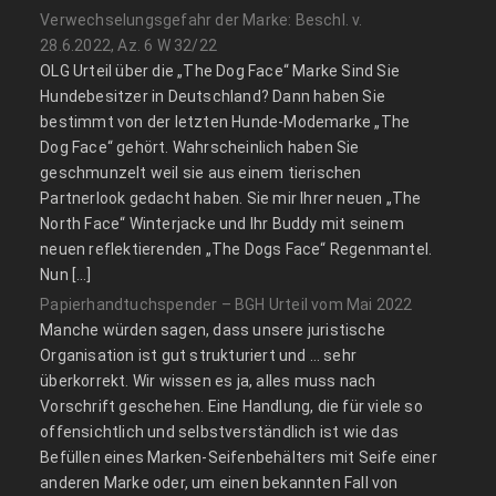
Verwechselungsgefahr der Marke: Beschl. v.
28.6.2022, Az. 6 W 32/22
OLG Urteil über die „The Dog Face“ Marke Sind Sie
Hundebesitzer in Deutschland? Dann haben Sie
bestimmt von der letzten Hunde-Modemarke „The
Dog Face“ gehört. Wahrscheinlich haben Sie
geschmunzelt weil sie aus einem tierischen
Partnerlook gedacht haben. Sie mir Ihrer neuen „The
North Face“ Winterjacke und Ihr Buddy mit seinem
neuen reflektierenden „The Dogs Face“ Regenmantel.
Nun […]
Papierhandtuchspender – BGH Urteil vom Mai 2022
Manche würden sagen, dass unsere juristische
Organisation ist gut strukturiert und … sehr
überkorrekt. Wir wissen es ja, alles muss nach
Vorschrift geschehen. Eine Handlung, die für viele so
offensichtlich und selbstverständlich ist wie das
Befüllen eines Marken-Seifenbehälters mit Seife einer
anderen Marke oder, um einen bekannten Fall von