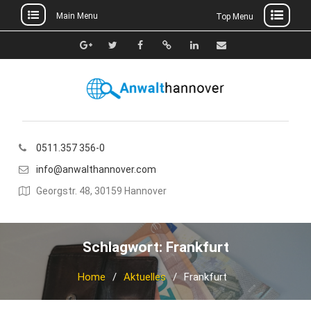
Main Menu
Top Menu
Skip
to
Google+
Twitter
Facebook
Xing
Linkedin
E-
content
Mail
0511.357 356-0
info@anwalthannover.com
Georgstr. 48, 30159 Hannover
Schlagwort:
Frankfurt
Home
Aktuelles
Frankfurt