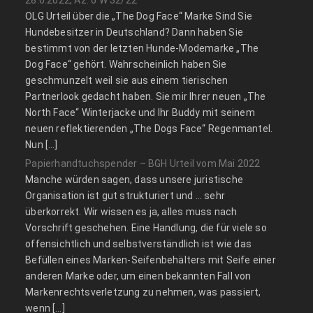
28.6.2022, Az. 6 W 32/22
OLG Urteil über die „The Dog Face“ Marke Sind Sie
Hundebesitzer in Deutschland? Dann haben Sie
bestimmt von der letzten Hunde-Modemarke „The
Dog Face“ gehört. Wahrscheinlich haben Sie
geschmunzelt weil sie aus einem tierischen
Partnerlook gedacht haben. Sie mir Ihrer neuen „The
North Face“ Winterjacke und Ihr Buddy mit seinem
neuen reflektierenden „The Dogs Face“ Regenmantel.
Nun […]
Papierhandtuchspender – BGH Urteil vom Mai 2022
Manche würden sagen, dass unsere juristische
Organisation ist gut strukturiert und … sehr
überkorrekt. Wir wissen es ja, alles muss nach
Vorschrift geschehen. Eine Handlung, die für viele so
offensichtlich und selbstverständlich ist wie das
Befüllen eines Marken-Seifenbehälters mit Seife einer
anderen Marke oder, um einen bekannten Fall von
Markenrechtsverletzung zu nehmen, was passiert,
wenn […]