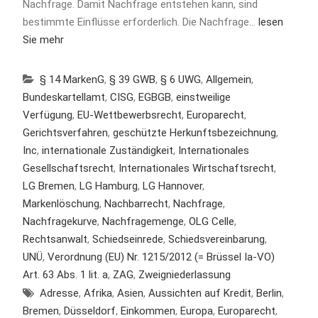
Nachfrage. Damit Nachfrage entstehen kann, sind
bestimmte Einflüsse erforderlich. Die Nachfrage…
lesen
Sie mehr
§ 14 MarkenG
,
§ 39 GWB
,
§ 6 UWG
,
Allgemein
,
Bundeskartellamt
,
CISG
,
EGBGB
,
einstweilige
Verfügung
,
EU-Wettbewerbsrecht
,
Europarecht
,
Gerichtsverfahren
,
geschützte Herkunftsbezeichnung
,
Inc
,
internationale Zuständigkeit
,
Internationales
Gesellschaftsrecht
,
Internationales Wirtschaftsrecht
,
LG Bremen
,
LG Hamburg
,
LG Hannover
,
Markenlöschung
,
Nachbarrecht
,
Nachfrage
,
Nachfragekurve
,
Nachfragemenge
,
OLG Celle
,
Rechtsanwalt
,
Schiedseinrede
,
Schiedsvereinbarung
,
UNÜ
,
Verordnung (EU) Nr. 1215/2012 (= Brüssel Ia-VO)
Art. 63 Abs. 1 lit. a
,
ZAG
,
Zweigniederlassung
Adresse
,
Afrika
,
Asien
,
Aussichten auf Kredit
,
Berlin
,
Bremen
,
Düsseldorf
,
Einkommen
,
Europa
,
Europarecht
,