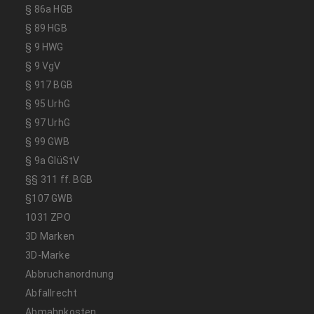
§ 86a HGB
§ 89 HGB
§ 9 HWG
§ 9 VgV
§ 917 BGB
§ 95 UrhG
§ 97 UrhG
§ 99 GWB
§ 9a GlüStV
§§ 311 ff. BGB
§107 GWB
1031 ZPO
3D Marken
3D-Marke
Abbruchanordnung
Abfallrecht
Abmahnkosten