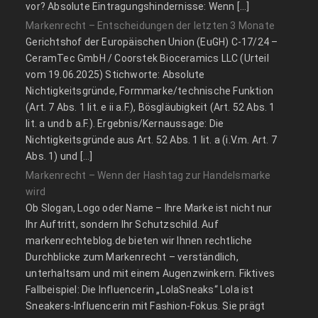
vor? Absolute Eintragungshindernisse: Wenn […]
Markenrecht – Entscheidungen der letzten 3 Monate
Gerichtshof der Europäischen Union (EuGH) C‑17/24 –
CeramTec GmbH / Coorstek Bioceramics LLC (Urteil
vom 19.06.2025) Stichworte: Absolute
Nichtigkeitsgründe, Formmarke/technische Funktion
(Art. 7 Abs. 1 lit. e ii a.F.), Bösgläubigkeit (Art. 52 Abs. 1
lit. a und b a.F.). Ergebnis/Kernaussage: Die
Nichtigkeitsgründe aus Art. 52 Abs. 1 lit. a (i.V.m. Art. 7
Abs. 1) und […]
Markenrecht – Wenn der Hashtag zur Handelsmarke
wird
Ob Slogan, Logo oder Name – Ihre Marke ist nicht nur
Ihr Auftritt, sondern Ihr Schutzschild. Auf
markenrechteblog.de bieten wir Ihnen rechtliche
Durchblicke zum Markenrecht – verständlich,
unterhaltsam und mit einem Augenzwinkern. Fiktives
Fallbeispiel: Die Influencerin „LolaSneaks“ Lola ist
Sneakers-Influencerin mit Fashion-Fokus. Sie prägt