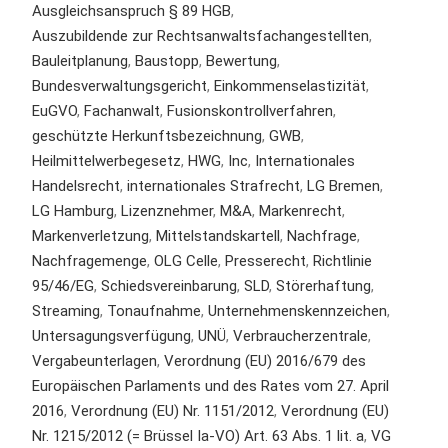
Ausgleichsanspruch § 89 HGB
,
Auszubildende zur Rechtsanwaltsfachangestellten
,
Bauleitplanung
,
Baustopp
,
Bewertung
,
Bundesverwaltungsgericht
,
Einkommenselastizität
,
EuGVO
,
Fachanwalt
,
Fusionskontrollverfahren
,
geschützte Herkunftsbezeichnung
,
GWB
,
Heilmittelwerbegesetz
,
HWG
,
Inc
,
Internationales
Handelsrecht
,
internationales Strafrecht
,
LG Bremen
,
LG Hamburg
,
Lizenznehmer
,
M&A
,
Markenrecht
,
Markenverletzung
,
Mittelstandskartell
,
Nachfrage
,
Nachfragemenge
,
OLG Celle
,
Presserecht
,
Richtlinie
95/46/EG
,
Schiedsvereinbarung
,
SLD
,
Störerhaftung
,
Streaming
,
Tonaufnahme
,
Unternehmenskennzeichen
,
Untersagungsverfügung
,
UNÜ
,
Verbraucherzentrale
,
Vergabeunterlagen
,
Verordnung (EU) 2016/679 des
Europäischen Parlaments und des Rates vom 27. April
2016
,
Verordnung (EU) Nr. 1151/2012
,
Verordnung (EU)
Nr. 1215/2012 (= Brüssel Ia-VO) Art. 63 Abs. 1 lit. a
,
VG