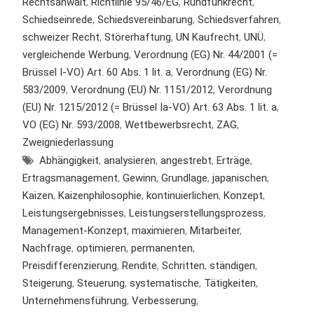
Rechtsanwalt
,
Richtlinie 95/46/EG
,
Rundfunkrecht
,
Schiedseinrede
,
Schiedsvereinbarung
,
Schiedsverfahren
,
schweizer Recht
,
Störerhaftung
,
UN Kaufrecht
,
UNÜ
,
vergleichende Werbung
,
Verordnung (EG) Nr. 44/2001 (=
Brüssel I-VO) Art. 60 Abs. 1 lit. a
,
Verordnung (EG) Nr.
583/2009
,
Verordnung (EU) Nr. 1151/2012
,
Verordnung
(EU) Nr. 1215/2012 (= Brüssel Ia-VO) Art. 63 Abs. 1 lit. a
,
VO (EG) Nr. 593/2008
,
Wettbewerbsrecht
,
ZAG
,
Zweigniederlassung
Abhängigkeit
,
analysieren
,
angestrebt
,
Erträge
,
Ertragsmanagement
,
Gewinn
,
Grundlage
,
japanischen
,
Kaizen
,
Kaizenphilosophie
,
kontinuierlichen
,
Konzept
,
Leistungsergebnisses
,
Leistungserstellungsprozess
,
Management-Konzept
,
maximieren
,
Mitarbeiter
,
Nachfrage
,
optimieren
,
permanenten
,
Preisdifferenzierung
,
Rendite
,
Schritten
,
ständigen
,
Steigerung
,
Steuerung
,
systematische
,
Tätigkeiten
,
Unternehmensführung
,
Verbesserung
,