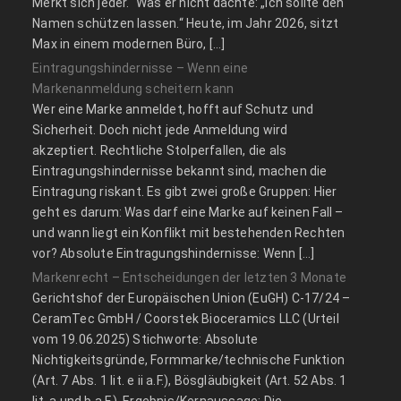
Merkt sich jeder.“ Was er nicht dachte: „Ich sollte den
Namen schützen lassen.“ Heute, im Jahr 2026, sitzt
Max in einem modernen Büro, […]
Eintragungshindernisse – Wenn eine
Markenanmeldung scheitern kann
Wer eine Marke anmeldet, hofft auf Schutz und
Sicherheit. Doch nicht jede Anmeldung wird
akzeptiert. Rechtliche Stolperfallen, die als
Eintragungshindernisse bekannt sind, machen die
Eintragung riskant. Es gibt zwei große Gruppen: Hier
geht es darum: Was darf eine Marke auf keinen Fall –
und wann liegt ein Konflikt mit bestehenden Rechten
vor? Absolute Eintragungshindernisse: Wenn […]
Markenrecht – Entscheidungen der letzten 3 Monate
Gerichtshof der Europäischen Union (EuGH) C‑17/24 –
CeramTec GmbH / Coorstek Bioceramics LLC (Urteil
vom 19.06.2025) Stichworte: Absolute
Nichtigkeitsgründe, Formmarke/technische Funktion
(Art. 7 Abs. 1 lit. e ii a.F.), Bösgläubigkeit (Art. 52 Abs. 1
lit. a und b a.F.). Ergebnis/Kernaussage: Die