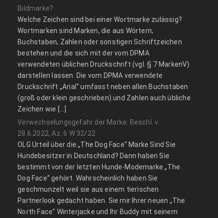
Bildmarke?
Welche Zeichen sind bei einer Wortmarke zulässig?
Wortmarken sind Marken, die aus Wörtern,
Buchstaben, Zahlen oder sonstigen Schriftzeichen
bestehen und die sich mit der vom DPMA
verwendeten üblichen Druckschrift (vgl. § 7 MarkenV)
darstellen lassen. Die vom DPMA verwendete
Druckschrift „Arial“ umfasst neben allen Buchstaben
(groß oder klein geschrieben) und Zahlen auch übliche
Zeichen wie […]
Verwechselungsgefahr der Marke: Beschl. v.
28.6.2022, Az. 6 W 32/22
OLG Urteil über die „The Dog Face“ Marke Sind Sie
Hundebesitzer in Deutschland? Dann haben Sie
bestimmt von der letzten Hunde-Modemarke „The
Dog Face“ gehört. Wahrscheinlich haben Sie
geschmunzelt weil sie aus einem tierischen
Partnerlook gedacht haben. Sie mir Ihrer neuen „The
North Face“ Winterjacke und Ihr Buddy mit seinem