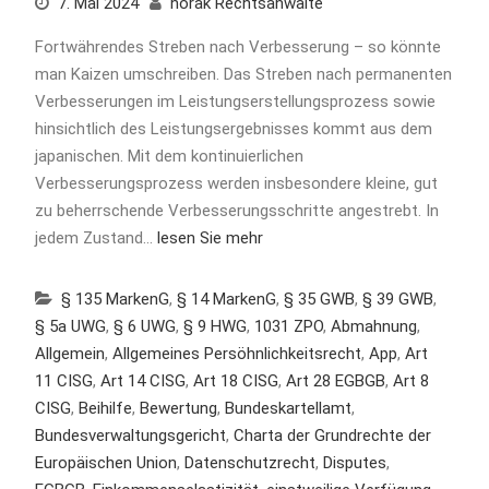
7. Mai 2024
horak Rechtsanwälte
Fortwährendes Streben nach Verbesserung – so könnte
man Kaizen umschreiben. Das Streben nach permanenten
Verbesserungen im Leistungserstellungsprozess sowie
hinsichtlich des Leistungsergebnisses kommt aus dem
japanischen. Mit dem kontinuierlichen
Verbesserungsprozess werden insbesondere kleine, gut
zu beherrschende Verbesserungsschritte angestrebt. In
jedem Zustand…
lesen Sie mehr
§ 135 MarkenG
,
§ 14 MarkenG
,
§ 35 GWB
,
§ 39 GWB
,
§ 5a UWG
,
§ 6 UWG
,
§ 9 HWG
,
1031 ZPO
,
Abmahnung
,
Allgemein
,
Allgemeines Persöhnlichkeitsrecht
,
App
,
Art
11 CISG
,
Art 14 CISG
,
Art 18 CISG
,
Art 28 EGBGB
,
Art 8
CISG
,
Beihilfe
,
Bewertung
,
Bundeskartellamt
,
Bundesverwaltungsgericht
,
Charta der Grundrechte der
Europäischen Union
,
Datenschutzrecht
,
Disputes
,