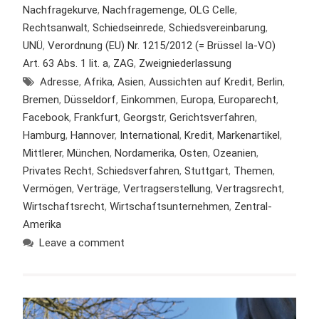
Nachfragekurve
,
Nachfragemenge
,
OLG Celle
,
Rechtsanwalt
,
Schiedseinrede
,
Schiedsvereinbarung
,
UNÜ
,
Verordnung (EU) Nr. 1215/2012 (= Brüssel Ia-VO)
Art. 63 Abs. 1 lit. a
,
ZAG
,
Zweigniederlassung
Adresse
,
Afrika
,
Asien
,
Aussichten auf Kredit
,
Berlin
,
Bremen
,
Düsseldorf
,
Einkommen
,
Europa
,
Europarecht
,
Facebook
,
Frankfurt
,
Georgstr
,
Gerichtsverfahren
,
Hamburg
,
Hannover
,
International
,
Kredit
,
Markenartikel
,
Mittlerer
,
München
,
Nordamerika
,
Osten
,
Ozeanien
,
Privates Recht
,
Schiedsverfahren
,
Stuttgart
,
Themen
,
Vermögen
,
Verträge
,
Vertragserstellung
,
Vertragsrecht
,
Wirtschaftsrecht
,
Wirtschaftsunternehmen
,
Zentral-
Amerika
Leave a comment