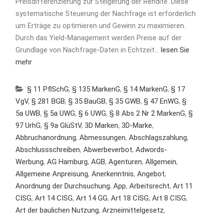
Preisdifferenzierung zur Steigerung der Rendite. Diese
systematische Steuerung der Nachfrage ist erforderlich
um Erträge zu optimieren und Gewinn zu maximieren.
Durch das Yield-Management werden Preise auf der
Grundlage von Nachfrage-Daten in Echtzeit…
lesen Sie
mehr
§ 11 PflSchG
,
§ 135 MarkenG
,
§ 14 MarkenG
,
§ 17
VgV
,
§ 281 BGB
,
§ 35 BauGB
,
§ 35 GWB
,
§ 47 EnWG
,
§
5a UWB
,
§ 5a UWG
,
§ 6 UWG
,
§ 8 Abs 2 Nr 2 MarkenG
,
§
97 UrhG
,
§ 9a GlüStV
,
3D Marken
,
3D-Marke
,
Abbruchanordnung
,
Abmessungen
,
Abschlagszahlung
,
Abschlussschreiben
,
Abwerbeverbot
,
Adwords-
Werbung
,
AG Hamburg
,
AGB
,
Agenturen
,
Allgemein
,
Allgemeine Anpreisung
,
Anerkenntnis
,
Angebot
,
Anordnung der Durchsuchung
,
App
,
Arbeitsrecht
,
Art 11
CISG
,
Art 14 CISG
,
Art 14 GG
,
Art 18 CISG
,
Art 8 CISG
,
Art der baulichen Nutzung
,
Arzneimittelgesetz
,