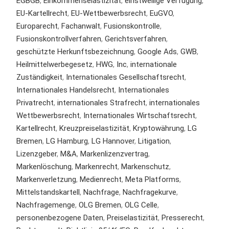
EGBGB
,
Einkommenselastizität
,
einstweilige Verfügung
,
EU-Kartellrecht
,
EU-Wettbewerbsrecht
,
EuGVO
,
Europarecht
,
Fachanwalt
,
Fusionskontrolle
,
Fusionskontrollverfahren
,
Gerichtsverfahren
,
geschützte Herkunftsbezeichnung
,
Google Ads
,
GWB
,
Heilmittelwerbegesetz
,
HWG
,
Inc
,
internationale
Zuständigkeit
,
Internationales Gesellschaftsrecht
,
Internationales Handelsrecht
,
Internationales
Privatrecht
,
internationales Strafrecht
,
internationales
Wettbewerbsrecht
,
Internationales Wirtschaftsrecht
,
Kartellrecht
,
Kreuzpreiselastizität
,
Kryptowährung
,
LG
Bremen
,
LG Hamburg
,
LG Hannover
,
Litigation
,
Lizenzgeber
,
M&A
,
Markenlizenzvertrag
,
Markenlöschung
,
Markenrecht
,
Markenschutz
,
Markenverletzung
,
Medienrecht
,
Meta Platforms
,
Mittelstandskartell
,
Nachfrage
,
Nachfragekurve
,
Nachfragemenge
,
OLG Bremen
,
OLG Celle
,
personenbezogene Daten
,
Preiselastizität
,
Presserecht
,