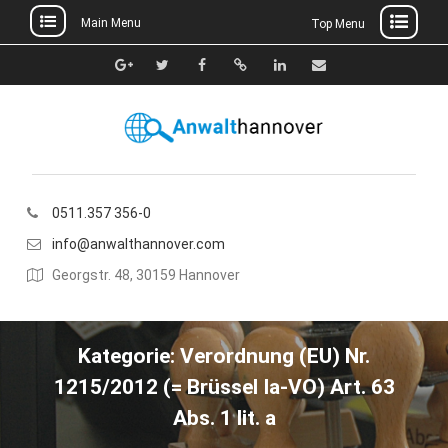
Main Menu
Top Menu
Skip
to
Google+
Twitter
Facebook
Xing
Linkedin
E-
content
Mail
0511.357 356-0
info@anwalthannover.com
Georgstr. 48, 30159 Hannover
Kategorie:
Verordnung (EU) Nr.
1215/2012 (= Brüssel Ia-VO) Art. 63
Abs. 1 lit. a