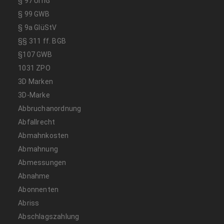
§ 97 UrhG
§ 99 GWB
§ 9a GlüStV
§§ 311 ff. BGB
§107 GWB
1031 ZPO
3D Marken
3D-Marke
Abbruchanordnung
Abfallrecht
Abmahnkosten
Abmahnung
Abmessungen
Abnahme
Abonnenten
Abriss
Abschlagszahlung