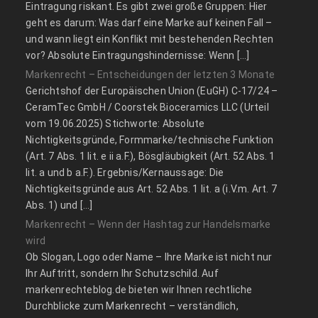
Eintragung riskant. Es gibt zwei große Gruppen: Hier
geht es darum: Was darf eine Marke auf keinen Fall –
und wann liegt ein Konflikt mit bestehenden Rechten
vor? Absolute Eintragungshindernisse: Wenn […]
Markenrecht – Entscheidungen der letzten 3 Monate
Gerichtshof der Europäischen Union (EuGH) C‑17/24 –
CeramTec GmbH / Coorstek Bioceramics LLC (Urteil
vom 19.06.2025) Stichworte: Absolute
Nichtigkeitsgründe, Formmarke/technische Funktion
(Art. 7 Abs. 1 lit. e ii a.F.), Bösgläubigkeit (Art. 52 Abs. 1
lit. a und b a.F.). Ergebnis/Kernaussage: Die
Nichtigkeitsgründe aus Art. 52 Abs. 1 lit. a (i.V.m. Art. 7
Abs. 1) und […]
Markenrecht – Wenn der Hashtag zur Handelsmarke
wird
Ob Slogan, Logo oder Name – Ihre Marke ist nicht nur
Ihr Auftritt, sondern Ihr Schutzschild. Auf
markenrechteblog.de bieten wir Ihnen rechtliche
Durchblicke zum Markenrecht – verständlich,