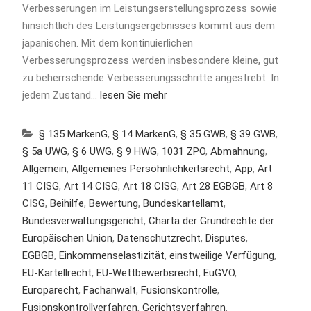
Verbesserungen im Leistungserstellungsprozess sowie
hinsichtlich des Leistungsergebnisses kommt aus dem
japanischen. Mit dem kontinuierlichen
Verbesserungsprozess werden insbesondere kleine, gut
zu beherrschende Verbesserungsschritte angestrebt. In
jedem Zustand…
lesen Sie mehr
§ 135 MarkenG
,
§ 14 MarkenG
,
§ 35 GWB
,
§ 39 GWB
,
§ 5a UWG
,
§ 6 UWG
,
§ 9 HWG
,
1031 ZPO
,
Abmahnung
,
Allgemein
,
Allgemeines Persöhnlichkeitsrecht
,
App
,
Art
11 CISG
,
Art 14 CISG
,
Art 18 CISG
,
Art 28 EGBGB
,
Art 8
CISG
,
Beihilfe
,
Bewertung
,
Bundeskartellamt
,
Bundesverwaltungsgericht
,
Charta der Grundrechte der
Europäischen Union
,
Datenschutzrecht
,
Disputes
,
EGBGB
,
Einkommenselastizität
,
einstweilige Verfügung
,
EU-Kartellrecht
,
EU-Wettbewerbsrecht
,
EuGVO
,
Europarecht
,
Fachanwalt
,
Fusionskontrolle
,
Fusionskontrollverfahren
,
Gerichtsverfahren
,