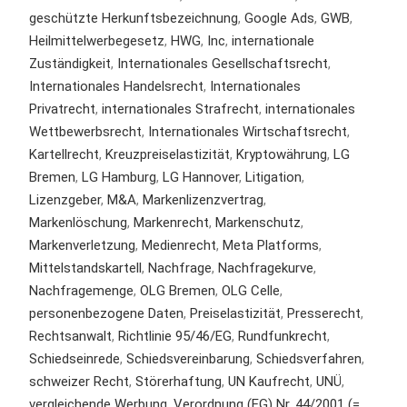
geschützte Herkunftsbezeichnung
,
Google Ads
,
GWB
,
Heilmittelwerbegesetz
,
HWG
,
Inc
,
internationale
Zuständigkeit
,
Internationales Gesellschaftsrecht
,
Internationales Handelsrecht
,
Internationales
Privatrecht
,
internationales Strafrecht
,
internationales
Wettbewerbsrecht
,
Internationales Wirtschaftsrecht
,
Kartellrecht
,
Kreuzpreiselastizität
,
Kryptowährung
,
LG
Bremen
,
LG Hamburg
,
LG Hannover
,
Litigation
,
Lizenzgeber
,
M&A
,
Markenlizenzvertrag
,
Markenlöschung
,
Markenrecht
,
Markenschutz
,
Markenverletzung
,
Medienrecht
,
Meta Platforms
,
Mittelstandskartell
,
Nachfrage
,
Nachfragekurve
,
Nachfragemenge
,
OLG Bremen
,
OLG Celle
,
personenbezogene Daten
,
Preiselastizität
,
Presserecht
,
Rechtsanwalt
,
Richtlinie 95/46/EG
,
Rundfunkrecht
,
Schiedseinrede
,
Schiedsvereinbarung
,
Schiedsverfahren
,
schweizer Recht
,
Störerhaftung
,
UN Kaufrecht
,
UNÜ
,
vergleichende Werbung
,
Verordnung (EG) Nr. 44/2001 (=