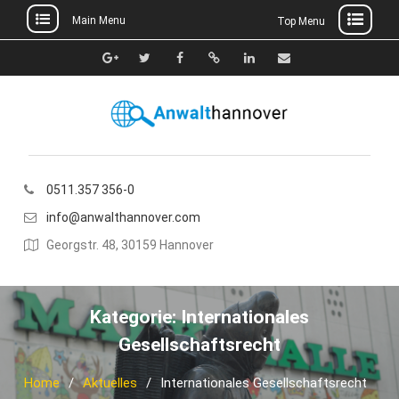
Main Menu
Top Menu
Skip
to
Google+
Twitter
Facebook
Xing
Linkedin
E-
content
Mail
0511.357 356-0
info@anwalthannover.com
Georgstr. 48, 30159 Hannover
Kategorie:
Internationales
Gesellschaftsrecht
Home
Aktuelles
Internationales Gesellschaftsrecht