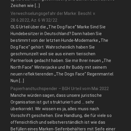
Zeichen wie […]
Verwechselungsgefahr der Marke: Beschl. v.
28.6.2022, Az. 6 W 32/22
OLG Urteil über die „The Dog Face“ Marke Sind Sie
Hundebesitzer in Deutschland? Dann haben Sie
bestimmt von der letzten Hunde-Modemarke „The
Dog Face“ gehört. Wahrscheinlich haben Sie
geschmunzelt weil sie aus einem tierischen
Partnerlook gedacht haben. Sie mir Ihrer neuen „The
North Face“ Winterjacke und Ihr Buddy mit seinem
neuen reflektierenden „The Dogs Face“ Regenmantel.
Nun […]
Papierhandtuchspender – BGH Urteil vom Mai 2022
Manche würden sagen, dass unsere juristische
Organisation ist gut strukturiert und … sehr
überkorrekt. Wir wissen es ja, alles muss nach
Vorschrift geschehen. Eine Handlung, die für viele so
offensichtlich und selbstverständlich ist wie das
Befüllen eines Marken-Seifenbehälters mit Seife einer