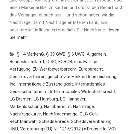
Eine Gruppe von Käufern hat die Chance ein Produkt oder
einen Markenartikel zu kaufen und drückt den Bedarf und
das Verlangen danach aus – und schon haben wir die
Nachfrage. Damit Nachfrage entstehen kann, sind
bestimmte Einflüsse erforderlich. Die Nachfrage…
lesen
Sie mehr
§ 14 MarkenG
,
§ 39 GWB
,
§ 6 UWG
,
Allgemein
,
Bundeskartellamt
,
CISG
,
EGBGB
,
einstweilige
Verfügung
,
EU-Wettbewerbsrecht
,
Europarecht
,
Gerichtsverfahren
,
geschützte Herkunftsbezeichnung
,
Inc
,
internationale Zuständigkeit
,
Internationales
Gesellschaftsrecht
,
Internationales Wirtschaftsrecht
,
LG Bremen
,
LG Hamburg
,
LG Hannover
,
Markenlöschung
,
Nachbarrecht
,
Nachfrage
,
Nachfragekurve
,
Nachfragemenge
,
OLG Celle
,
Rechtsanwalt
,
Schiedseinrede
,
Schiedsvereinbarung
,
UNÜ
,
Verordnung (EU) Nr. 1215/2012 (= Brüssel Ia-VO)