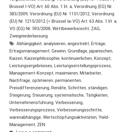
Brüssel I-VO) Art. 60 Abs. 1 lit. a
,
Verordnung (EG) Nr.
583/2009
,
Verordnung (EU) Nr. 1151/2012
,
Verordnung
(EU) Nr. 1215/2012 (= Brüssel Ia-VO) Art. 63 Abs. 1 lit. a
,
VO (EG) Nr. 593/2008
,
Wettbewerbsrecht
,
ZAG
,
Zweigniederlassung
Abhängigkeit
,
analysieren
,
angestrebt
,
Erträge
,
Ertragsmanagement
,
Gewinn
,
Grundlage
,
japanischen
,
Kaizen
,
Kaizenphilosophie
,
kontinuierlichen
,
Konzept
,
Leistungsergebnisses
,
Leistungserstellungsprozess
,
Management-Konzept
,
maximieren
,
Mitarbeiter
,
Nachfrage
,
optimieren
,
permanenten
,
Preisdifferenzierung
,
Rendite
,
Schritten
,
ständigen
,
Steigerung
,
Steuerung
,
systematische
,
Tätigkeiten
,
Unternehmensführung
,
Verbesserung
,
Verbesserungsprozess
,
Verbesserungsschritte
,
warenabhängige
,
Wertschöpfungsaktivitäten
,
Yield-
Management
,
ZEN