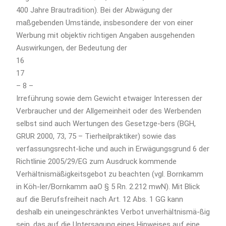
400 Jahre Brautradition). Bei der Abwägung der
maßgebenden Umstände, insbesondere der von einer
Werbung mit objektiv richtigen Angaben ausgehenden
Auswirkungen, der Bedeutung der
16
17
– 8 –
Irreführung sowie dem Gewicht etwaiger Interessen der
Verbraucher und der Allgemeinheit oder des Werbenden
selbst sind auch Wertungen des Gesetzge-bers (BGH,
GRUR 2000, 73, 75 – Tierheilpraktiker) sowie das
verfassungsrecht-liche und auch in Erwägungsgrund 6 der
Richtlinie 2005/29/EG zum Ausdruck kommende
Verhältnismäßigkeitsgebot zu beachten (vgl. Bornkamm
in Köh-ler/Bornkamm aaO § 5 Rn. 2.212 mwN). Mit Blick
auf die Berufsfreiheit nach Art. 12 Abs. 1 GG kann
deshalb ein uneingeschränktes Verbot unverhältnismä-ßig
sein, das auf die Untersagung eines Hinweises auf eine