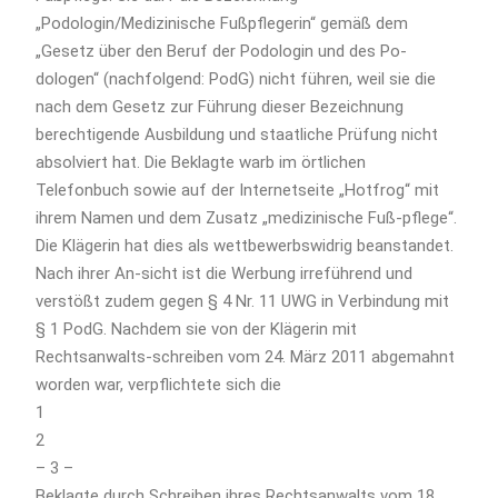
„Podologin/Medizinische Fußpflegerin“ gemäß dem
„Gesetz über den Beruf der Podologin und des Po-
dologen“ (nachfolgend: PodG) nicht führen, weil sie die
nach dem Gesetz zur Führung dieser Bezeichnung
berechtigende Ausbildung und staatliche Prüfung nicht
absolviert hat. Die Beklagte warb im örtlichen
Telefonbuch sowie auf der Internetseite „Hotfrog“ mit
ihrem Namen und dem Zusatz „medizinische Fuß-pflege“.
Die Klägerin hat dies als wettbewerbswidrig beanstandet.
Nach ihrer An-sicht ist die Werbung irreführend und
verstößt zudem gegen § 4 Nr. 11 UWG in Verbindung mit
§ 1 PodG. Nachdem sie von der Klägerin mit
Rechtsanwalts-schreiben vom 24. März 2011 abgemahnt
worden war, verpflichtete sich die
1
2
– 3 –
Beklagte durch Schreiben ihres Rechtsanwalts vom 18.