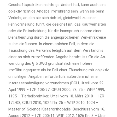
Geschäftspraktiken nichts ge-ändert hat, kann auch eine
objektiv richtige Angabe irreführend sein, wenn sie beim
Verkehr, an den sie sich richtet, gleichwohl zu einer
Fehlvorstellung führt, die geeignet ist, das Kaufverhalten
oder die Entscheidung für die Inanspruch-nahme einer
Dienstleistung durch die angesprochenen Verkehrskreise
zu be-einflussen. In einem solchen Fall, in dem die
Täuschung des Verkehrs lediglich auf dem Verständnis
einer an sich zutreffenden Angabe beruht, ist für die An-
wendung des § 5 UWG grundsätzlich eine höhere
Irreführungsquote als im Fall einer Täuschung mit objektiv
unrichtigen Angaben erforderlich; außerdem ist eine
Interessenabwägung vorzunehmen (BGH, Urteil vom 22.
April 1999 – I ZR 108/97, GRUR 2000, 73, 75 = WRP 1999,
1195 – Tierheilpraktiker; Urteil vom 18. März 2010 – I ZR
172/08, GRUR 2010, 1024 Rn. 25 = WRP 2010, 1024 –
Master of Science Kieferorthopädie; Beschluss vom 16.
August 2012 – I ZR 200/11, WRP 2012, 1526 Rn. 3 – Über