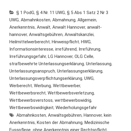
§ 1 PodG
,
§ 4 Nr. 11 UWG
,
§ 5 Abs 1 Satz 2 Nr 3
UWG
,
Abmahnkosten
,
Abmahnung
,
Allgemein
,
Anerkenntnis
,
Anwalt
,
Anwalt Hannover
,
anwalt-
hannover
,
Anwaltsgebühren
,
Anwaltskanzlei
,
Heilmittelwerberecht
,
Hinweispflicht
,
HWG
,
Informationsinteresse
,
irreführend
,
Irreführung
,
Irreführungsgefahr
,
LG Hannover
,
OLG Celle
,
strafbewehrte Unterlassungserklärung
,
Unterlassung
,
Unterlassungsanspruch
,
Unterlassungserklärung
,
Unterlassungsverpflichtungserklärung
,
UWG
,
Werberecht
,
Werbung
,
Wettbewerber
,
Wettbewerbsrecht
,
Wettbewerbsverletzung
,
Wettbewerbsverstoss
,
wettbewerbswidrig
,
Wettbewerbswidrigkeit
,
Wiederholungsgefahr
Abmahnkosten
,
Anwaltsgebühren
,
Hannover
,
kein
Anerkenntnis
,
Kosten der Abmahnung
,
Medizinische
Fusspflege
,
ohne Anerkenntnis einer Rechtspflicht
,