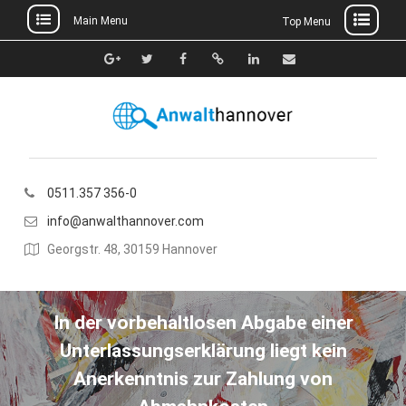
Main Menu
Top Menu
Skip
to
Google+
Twitter
Facebook
Xing
Linkedin
E-
content
Mail
0511.357 356-0
info@anwalthannover.com
Georgstr. 48, 30159 Hannover
In der vorbehaltlosen Abgabe einer
Unterlassungserklärung liegt kein
Anerkenntnis zur Zahlung von