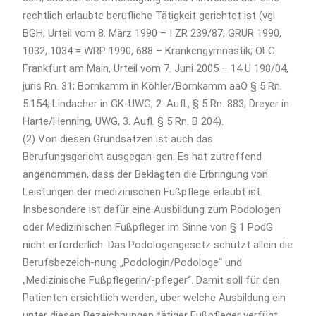
rechtlich erlaubte berufliche Tätigkeit gerichtet ist (vgl.
BGH, Urteil vom 8. März 1990 – I ZR 239/87, GRUR 1990,
1032, 1034 = WRP 1990, 688 – Krankengymnastik; OLG
Frankfurt am Main, Urteil vom 7. Juni 2005 – 14 U 198/04,
juris Rn. 31; Bornkamm in Köhler/Bornkamm aaO § 5 Rn.
5.154; Lindacher in GK-UWG, 2. Aufl., § 5 Rn. 883; Dreyer in
Harte/Henning, UWG, 3. Aufl. § 5 Rn. B 204).
(2) Von diesen Grundsätzen ist auch das
Berufungsgericht ausgegan-gen. Es hat zutreffend
angenommen, dass der Beklagten die Erbringung von
Leistungen der medizinischen Fußpflege erlaubt ist.
Insbesondere ist dafür eine Ausbildung zum Podologen
oder Medizinischen Fußpfleger im Sinne von § 1 PodG
nicht erforderlich. Das Podologengesetz schützt allein die
Berufsbezeich-nung „Podologin/Podologe“ und
„Medizinische Fußpflegerin/-pfleger“. Damit soll für den
Patienten ersichtlich werden, über welche Ausbildung ein
unter diesen Bezeichnungen tätiger Fußpfleger verfügt,