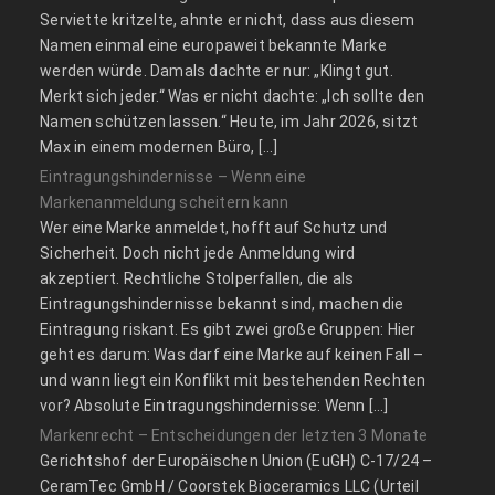
Serviette kritzelte, ahnte er nicht, dass aus diesem
Namen einmal eine europaweit bekannte Marke
werden würde. Damals dachte er nur: „Klingt gut.
Merkt sich jeder.“ Was er nicht dachte: „Ich sollte den
Namen schützen lassen.“ Heute, im Jahr 2026, sitzt
Max in einem modernen Büro, […]
Eintragungshindernisse – Wenn eine
Markenanmeldung scheitern kann
Wer eine Marke anmeldet, hofft auf Schutz und
Sicherheit. Doch nicht jede Anmeldung wird
akzeptiert. Rechtliche Stolperfallen, die als
Eintragungshindernisse bekannt sind, machen die
Eintragung riskant. Es gibt zwei große Gruppen: Hier
geht es darum: Was darf eine Marke auf keinen Fall –
und wann liegt ein Konflikt mit bestehenden Rechten
vor? Absolute Eintragungshindernisse: Wenn […]
Markenrecht – Entscheidungen der letzten 3 Monate
Gerichtshof der Europäischen Union (EuGH) C‑17/24 –
CeramTec GmbH / Coorstek Bioceramics LLC (Urteil