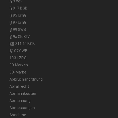
§ 9 VgV
§ 917 BGB
§ 95 UrhG
§ 97 UrhG
§ 99 GWB
§ 9a GlüStV
§§ 311 ff. BGB
§107 GWB
1031 ZPO
3D Marken
3D-Marke
Abbruchanordnung
Abfallrecht
Abmahnkosten
Abmahnung
Abmessungen
Abnahme