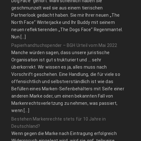
Dog Face“ gehört. Wahrscheinlich haben Sie
geschmunzelt weil sie aus einem tierischen
Partnerlook gedacht haben. Sie mir Ihrer neuen „The
North Face“ Winterjacke und Ihr Buddy mit seinem
neuen reflektierenden „The Dogs Face“ Regenmantel.
Nun […]
Papierhandtuchspender – BGH Urteil vom Mai 2022
Manche würden sagen, dass unsere juristische
Organisation ist gut strukturiert und … sehr
überkorrekt. Wir wissen es ja, alles muss nach
Vorschrift geschehen. Eine Handlung, die für viele so
offensichtlich und selbstverständlich ist wie das
Befüllen eines Marken-Seifenbehälters mit Seife einer
anderen Marke oder, um einen bekannten Fall von
Markenrechtsverletzung zu nehmen, was passiert,
wenn […]
Bestehen Markenrechte stets für 10 Jahre in
Deutschland?
Wenn gegen die Marke nach Eintragung erfolgreich
Widerspruch eingelegt wird, wird sie ggf. teilweise