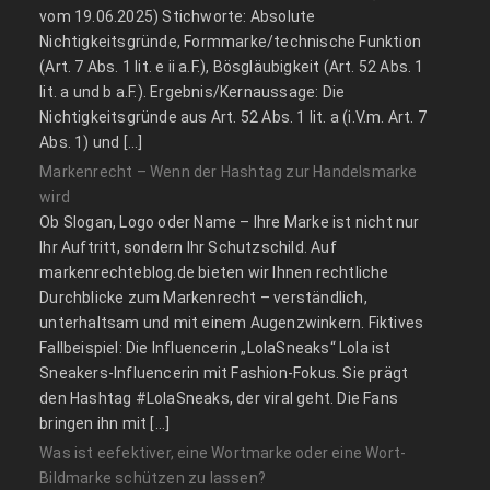
vom 19.06.2025) Stichworte: Absolute
Nichtigkeitsgründe, Formmarke/technische Funktion
(Art. 7 Abs. 1 lit. e ii a.F.), Bösgläubigkeit (Art. 52 Abs. 1
lit. a und b a.F.). Ergebnis/Kernaussage: Die
Nichtigkeitsgründe aus Art. 52 Abs. 1 lit. a (i.V.m. Art. 7
Abs. 1) und […]
Markenrecht – Wenn der Hashtag zur Handelsmarke
wird
Ob Slogan, Logo oder Name – Ihre Marke ist nicht nur
Ihr Auftritt, sondern Ihr Schutzschild. Auf
markenrechteblog.de bieten wir Ihnen rechtliche
Durchblicke zum Markenrecht – verständlich,
unterhaltsam und mit einem Augenzwinkern. Fiktives
Fallbeispiel: Die Influencerin „LolaSneaks“ Lola ist
Sneakers-Influencerin mit Fashion-Fokus. Sie prägt
den Hashtag #LolaSneaks, der viral geht. Die Fans
bringen ihn mit […]
Was ist eefektiver, eine Wortmarke oder eine Wort-
Bildmarke schützen zu lassen?