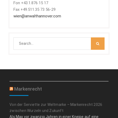
Fon +43.1.876 15 17
Fax +49.511.35 73 56-29
wien@anwalthannover.com
Search
for:
Markenrecht
Von der Serviette zur Weltmarke – Markenrecht 2026
zwischen Wurzeln und Zukunft
Als Max vor zwanzig Jahren in einer Kneipe auf eine