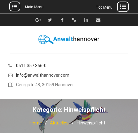
Main Menu
Top Menu
Skip
to
Google+
Twitter
Facebook
Xing
Linkedin
E-
content
Mail
0511.357 356-0
info@anwalthannover.com
Georgstr. 48, 30159 Hannover
Kategorie:
Hinweispflicht
Home
Aktuelles
Hinweispflicht