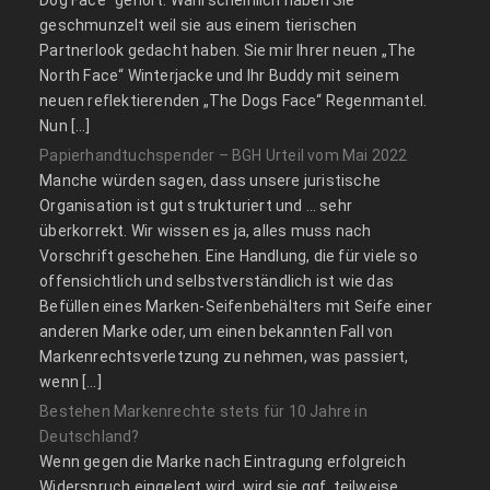
geschmunzelt weil sie aus einem tierischen
Partnerlook gedacht haben. Sie mir Ihrer neuen „The
North Face“ Winterjacke und Ihr Buddy mit seinem
neuen reflektierenden „The Dogs Face“ Regenmantel.
Nun […]
Papierhandtuchspender – BGH Urteil vom Mai 2022
Manche würden sagen, dass unsere juristische
Organisation ist gut strukturiert und … sehr
überkorrekt. Wir wissen es ja, alles muss nach
Vorschrift geschehen. Eine Handlung, die für viele so
offensichtlich und selbstverständlich ist wie das
Befüllen eines Marken-Seifenbehälters mit Seife einer
anderen Marke oder, um einen bekannten Fall von
Markenrechtsverletzung zu nehmen, was passiert,
wenn […]
Bestehen Markenrechte stets für 10 Jahre in
Deutschland?
Wenn gegen die Marke nach Eintragung erfolgreich
Widerspruch eingelegt wird, wird sie ggf. teilweise