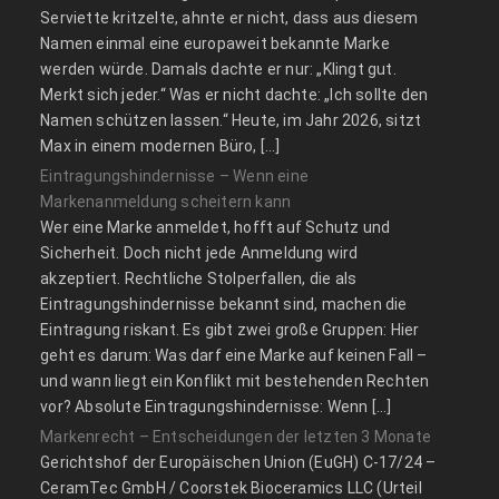
Serviette kritzelte, ahnte er nicht, dass aus diesem
Namen einmal eine europaweit bekannte Marke
werden würde. Damals dachte er nur: „Klingt gut.
Merkt sich jeder.“ Was er nicht dachte: „Ich sollte den
Namen schützen lassen.“ Heute, im Jahr 2026, sitzt
Max in einem modernen Büro, […]
Eintragungshindernisse – Wenn eine
Markenanmeldung scheitern kann
Wer eine Marke anmeldet, hofft auf Schutz und
Sicherheit. Doch nicht jede Anmeldung wird
akzeptiert. Rechtliche Stolperfallen, die als
Eintragungshindernisse bekannt sind, machen die
Eintragung riskant. Es gibt zwei große Gruppen: Hier
geht es darum: Was darf eine Marke auf keinen Fall –
und wann liegt ein Konflikt mit bestehenden Rechten
vor? Absolute Eintragungshindernisse: Wenn […]
Markenrecht – Entscheidungen der letzten 3 Monate
Gerichtshof der Europäischen Union (EuGH) C‑17/24 –
CeramTec GmbH / Coorstek Bioceramics LLC (Urteil