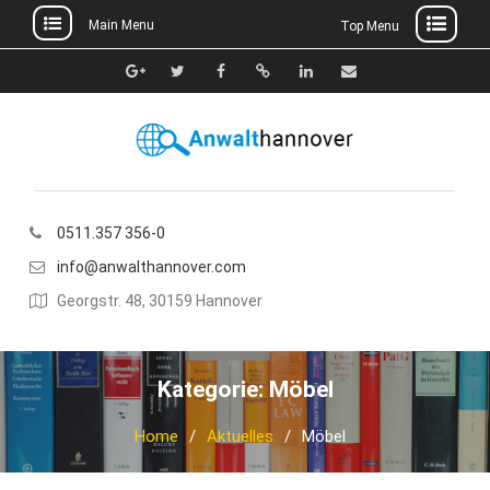
Main Menu
Top Menu
Skip
to
Google+
Twitter
Facebook
Xing
Linkedin
E-
content
Mail
0511.357 356-0
info@anwalthannover.com
Georgstr. 48, 30159 Hannover
Kategorie:
Möbel
Home
Aktuelles
Möbel