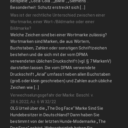
Beispiele: „Coca-Cola“, „BMW“, „Siemens“.
Besonderheit: Schutz erstreckt sich […]
Was ist der rechtliche Unterschied zwischen einer
Wortmarke, einer Wort-/Bildmarke oder einer
Bildmarke?
Welche Zeichen sind bei einer Wortmarke zulässig?
Wortmarken sind Marken, die aus Wörtern,
Buchstaben, Zahlen oder sonstigen Schriftzeichen
bestehen und die sich mit der vom DPMA
verwendeten üblichen Druckschrift (vgl. § 7 MarkenV)
darstellen lassen. Die vom DPMA verwendete
Druckschrift „Arial“ umfasst neben allen Buchstaben
(groß oder klein geschrieben) und Zahlen auch übliche
Zeichen wie […]
Verwechselungsgefahr der Marke: Beschl. v.
28.6.2022, Az. 6 W 32/22
OLG Urteil über die „The Dog Face“ Marke Sind Sie
Hundebesitzer in Deutschland? Dann haben Sie
bestimmt von der letzten Hunde-Modemarke „The
Dog Face“ gehört. Wahrscheinlich haben Sie