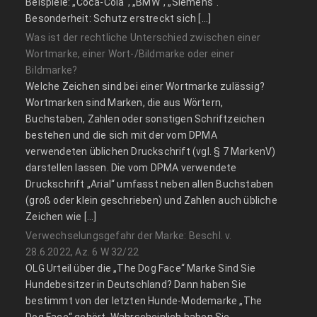
Beispiele: „Coca-Cola“, „BMW“, „Siemens“.
Besonderheit: Schutz erstreckt sich […]
Was ist der rechtliche Unterschied zwischen einer
Wortmarke, einer Wort-/Bildmarke oder einer
Bildmarke?
Welche Zeichen sind bei einer Wortmarke zulässig?
Wortmarken sind Marken, die aus Wörtern,
Buchstaben, Zahlen oder sonstigen Schriftzeichen
bestehen und die sich mit der vom DPMA
verwendeten üblichen Druckschrift (vgl. § 7 MarkenV)
darstellen lassen. Die vom DPMA verwendete
Druckschrift „Arial“ umfasst neben allen Buchstaben
(groß oder klein geschrieben) und Zahlen auch übliche
Zeichen wie […]
Verwechselungsgefahr der Marke: Beschl. v.
28.6.2022, Az. 6 W 32/22
OLG Urteil über die „The Dog Face“ Marke Sind Sie
Hundebesitzer in Deutschland? Dann haben Sie
bestimmt von der letzten Hunde-Modemarke „The
Dog Face“ gehört. Wahrscheinlich haben Sie