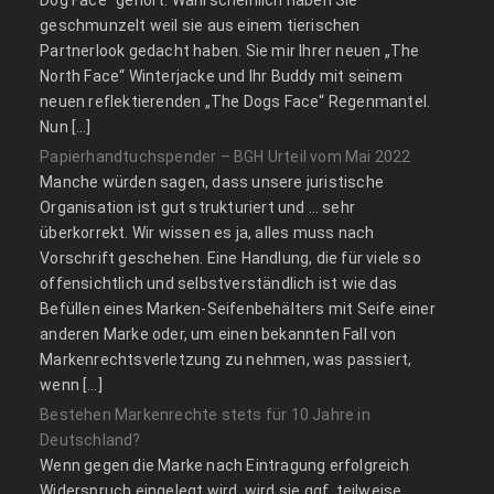
geschmunzelt weil sie aus einem tierischen
Partnerlook gedacht haben. Sie mir Ihrer neuen „The
North Face“ Winterjacke und Ihr Buddy mit seinem
neuen reflektierenden „The Dogs Face“ Regenmantel.
Nun […]
Papierhandtuchspender – BGH Urteil vom Mai 2022
Manche würden sagen, dass unsere juristische
Organisation ist gut strukturiert und … sehr
überkorrekt. Wir wissen es ja, alles muss nach
Vorschrift geschehen. Eine Handlung, die für viele so
offensichtlich und selbstverständlich ist wie das
Befüllen eines Marken-Seifenbehälters mit Seife einer
anderen Marke oder, um einen bekannten Fall von
Markenrechtsverletzung zu nehmen, was passiert,
wenn […]
Bestehen Markenrechte stets für 10 Jahre in
Deutschland?
Wenn gegen die Marke nach Eintragung erfolgreich
Widerspruch eingelegt wird, wird sie ggf. teilweise