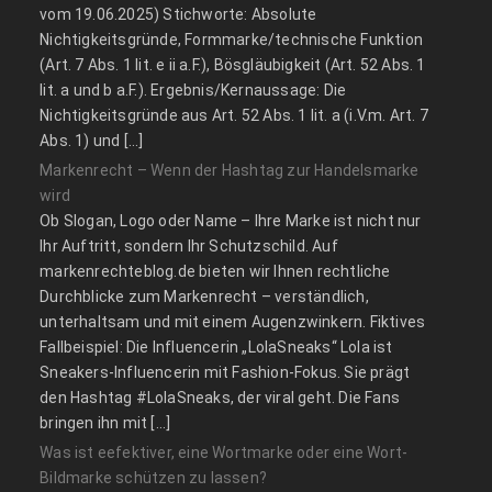
vom 19.06.2025) Stichworte: Absolute
Nichtigkeitsgründe, Formmarke/technische Funktion
(Art. 7 Abs. 1 lit. e ii a.F.), Bösgläubigkeit (Art. 52 Abs. 1
lit. a und b a.F.). Ergebnis/Kernaussage: Die
Nichtigkeitsgründe aus Art. 52 Abs. 1 lit. a (i.V.m. Art. 7
Abs. 1) und […]
Markenrecht – Wenn der Hashtag zur Handelsmarke
wird
Ob Slogan, Logo oder Name – Ihre Marke ist nicht nur
Ihr Auftritt, sondern Ihr Schutzschild. Auf
markenrechteblog.de bieten wir Ihnen rechtliche
Durchblicke zum Markenrecht – verständlich,
unterhaltsam und mit einem Augenzwinkern. Fiktives
Fallbeispiel: Die Influencerin „LolaSneaks“ Lola ist
Sneakers-Influencerin mit Fashion-Fokus. Sie prägt
den Hashtag #LolaSneaks, der viral geht. Die Fans
bringen ihn mit […]
Was ist eefektiver, eine Wortmarke oder eine Wort-
Bildmarke schützen zu lassen?