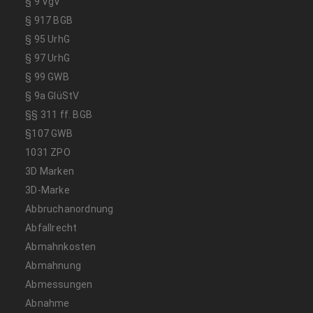
§ 9 VgV
§ 917 BGB
§ 95 UrhG
§ 97 UrhG
§ 99 GWB
§ 9a GlüStV
§§ 311 ff. BGB
§107 GWB
1031 ZPO
3D Marken
3D-Marke
Abbruchanordnung
Abfallrecht
Abmahnkosten
Abmahnung
Abmessungen
Abnahme