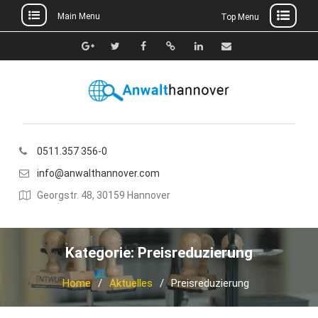
Main Menu
Top Menu
Skip
to
Google+
Twitter
Facebook
Xing
Linkedin
E-
content
Mail
0511.357 356-0
info@anwalthannover.com
Georgstr. 48, 30159 Hannover
Kategorie:
Preisreduzierung
Home
Aktuelles
Preisreduzierung