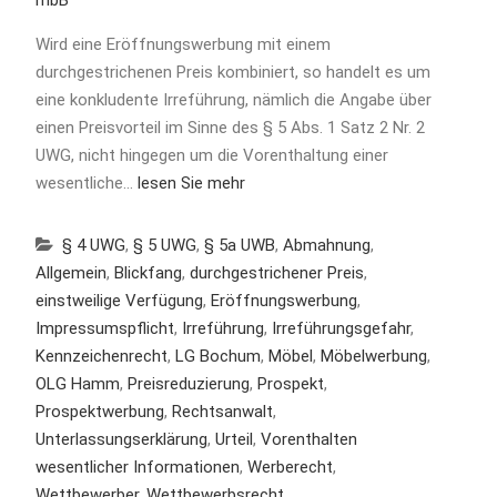
Wird eine Eröffnungswerbung mit einem
durchgestrichenen Preis kombiniert, so handelt es um
eine konkludente Irreführung, nämlich die Angabe über
einen Preisvorteil im Sinne des § 5 Abs. 1 Satz 2 Nr. 2
UWG, nicht hingegen um die Vorenthaltung einer
wesentliche…
lesen Sie mehr
§ 4 UWG
,
§ 5 UWG
,
§ 5a UWB
,
Abmahnung
,
Allgemein
,
Blickfang
,
durchgestrichener Preis
,
einstweilige Verfügung
,
Eröffnungswerbung
,
Impressumspflicht
,
Irreführung
,
Irreführungsgefahr
,
Kennzeichenrecht
,
LG Bochum
,
Möbel
,
Möbelwerbung
,
OLG Hamm
,
Preisreduzierung
,
Prospekt
,
Prospektwerbung
,
Rechtsanwalt
,
Unterlassungserklärung
,
Urteil
,
Vorenthalten
wesentlicher Informationen
,
Werberecht
,
Wettbewerber
,
Wettbewerbsrecht