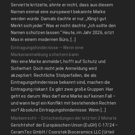
Serviette kritzelte, ahnte er nicht, dass aus diesem
Namen einmal eine europaweit bekannte Marke
werden würde. Damals dachte er nur: „Klingt gut.
Merkt sich jeder.“ Was er nicht dachte: „Ich sollte den
Namen schützen lassen.“ Heute, im Jahr 2026, sitzt
Max in einem modernen Büro, […]
Eintragungshindernisse – Wenn eine
Markenanmeldung scheitern kann
Wer eine Marke anmeldet, hofft auf Schutz und
Sicherheit. Doch nicht jede Anmeldung wird
akzeptiert. Rechtliche Stolperfallen, die als
Eintragungshindernisse bekannt sind, machen die
Eintragung riskant. Es gibt zwei große Gruppen: Hier
geht es darum: Was darf eine Marke auf keinen Fall –
und wann liegt ein Konflikt mit bestehenden Rechten
vor? Absolute Eintragungshindernisse: Wenn […]
Markenrecht – Entscheidungen der letzten 3 Monate
Gerichtshof der Europäischen Union (EuGH) C‑17/24 –
CeramTec GmbH / Coorstek Bioceramics LLC (Urteil