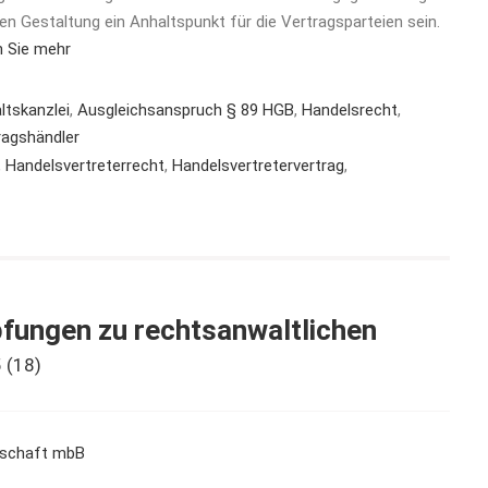
en Gestaltung ein Anhaltspunkt für die Vertragsparteien sein.
n Sie mehr
ltskanzlei
,
Ausgleichsanspruch § 89 HGB
,
Handelsrecht
,
ragshändler
,
Handelsvertreterrecht
,
Handelsvertretervertrag
,
pfungen zu rechtsanwaltlichen
5
(18)
rschaft mbB