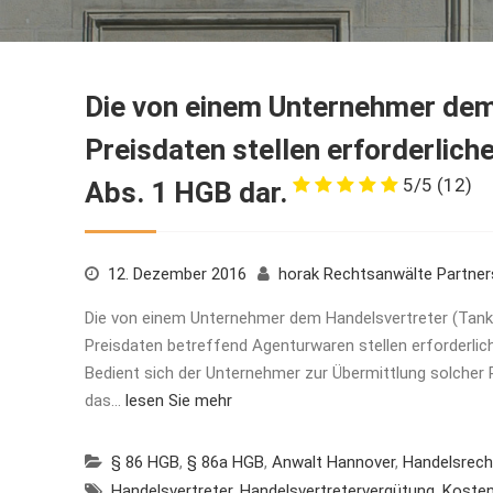
Die von einem Unternehmer dem
Preisdaten stellen erforderlich
5/5
(12)
Abs. 1 HGB dar.
12. Dezember 2016
horak Rechtsanwälte Partne
Die von einem Unternehmer dem Handelsvertreter (Tanks
Preisdaten betreffend Agenturwaren stellen erforderlich
Bedient sich der Unternehmer zur Übermittlung solcher 
das…
lesen Sie mehr
§ 86 HGB
,
§ 86a HGB
,
Anwalt Hannover
,
Handelsrech
Handelsvertreter
,
Handelsvertretervergütung
,
Koste