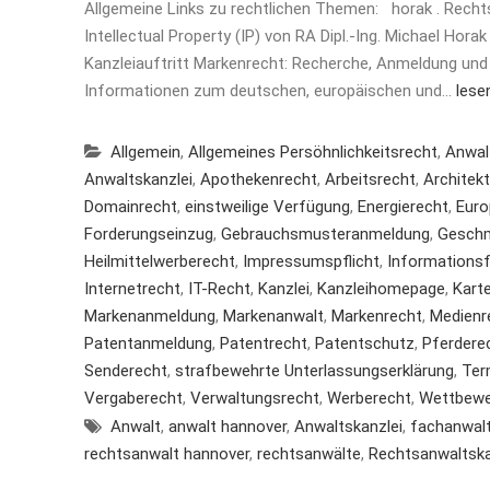
Allgemeine Links zu rechtlichen Themen: horak . Recht
Intellectual Property (IP) von RA Dipl.-Ing. Michael Hor
Kanzleiauftritt Markenrecht: Recherche, Anmeldung und
Informationen zum deutschen, europäischen und…
lese
Allgemein
,
Allgemeines Persöhnlichkeitsrecht
,
Anwal
Anwaltskanzlei
,
Apothekenrecht
,
Arbeitsrecht
,
Architek
Domainrecht
,
einstweilige Verfügung
,
Energierecht
,
Euro
Forderungseinzug
,
Gebrauchsmusteranmeldung
,
Gesch
Heilmittelwerberecht
,
Impressumspflicht
,
Informationsf
Internetrecht
,
IT-Recht
,
Kanzlei
,
Kanzleihomepage
,
Karte
Markenanmeldung
,
Markenanwalt
,
Markenrecht
,
Medienr
Patentanmeldung
,
Patentrecht
,
Patentschutz
,
Pferdere
Senderecht
,
strafbewehrte Unterlassungserklärung
,
Ter
Vergaberecht
,
Verwaltungsrecht
,
Werberecht
,
Wettbewe
Anwalt
,
anwalt hannover
,
Anwaltskanzlei
,
fachanwal
rechtsanwalt hannover
,
rechtsanwälte
,
Rechtsanwaltska