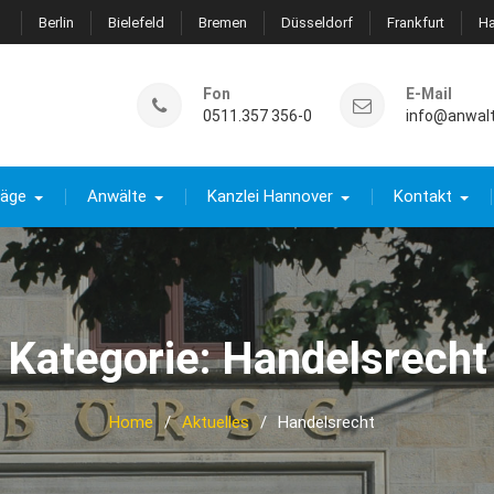
Berlin
Bielefeld
Bremen
Düsseldorf
Frankfurt
H
Fon
E-Mail
0511.357 356-0
info@anwal
räge
Anwälte
Kanzlei Hannover
Kontakt
Kategorie:
Handelsrecht
Home
Aktuelles
Handelsrecht