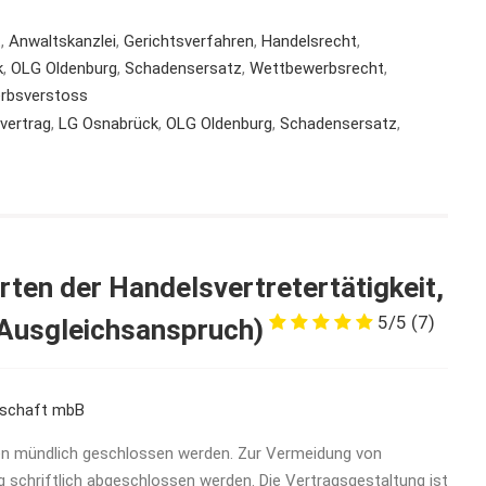
t
,
Anwaltskanzlei
,
Gerichtsverfahren
,
Handelsrecht
,
k
,
OLG Oldenburg
,
Schadensersatz
,
Wettbewerbsrecht
,
rbsverstoss
vertrag
,
LG Osnabrück
,
OLG Oldenburg
,
Schadensersatz
,
rten der Handelsvertretertätigkeit,
5/5
(7)
 Ausgleichsanspruch)
rschaft mbB
nen mündlich geschlossen werden. Zur Vermeidung von
g schriftlich abgeschlossen werden. Die Vertragsgestaltung ist