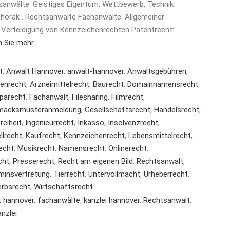
sanwälte: Geistiges Eigentum, Wettbewerb, Technik
ak horak . Rechtsanwälte Fachanwälte: Allgemeiner
 Verteidigung von Kennzeichenrechten Patentrecht:
n Sie mehr
t
,
Anwalt Hannover
,
anwalt-hannover
,
Anwaltsgebühren
,
tenrecht
,
Arzneimittelrecht
,
Baurecht
,
Domainnamensrecht
,
parecht
,
Fachanwalt
,
Filesharing
,
Filmrecht
,
macksmusteranmeldung
,
Gesellschaftsrecht
,
Handelsrecht
,
reiheit
,
Ingenieurrecht
,
Inkasso
,
Insolvenzrecht
,
llrecht
,
Kaufrecht
,
Kennzeichenrecht
,
Lebensmittelrecht
,
echt
,
Musikrecht
,
Namensrecht
,
Onlinerecht
,
cht
,
Presserecht
,
Recht am eigenen Bild
,
Rechtsanwalt
,
minsvertretung
,
Tierrecht
,
Untervollmacht
,
Urheberrecht
,
rbsrecht
,
Wirtschaftsrecht
t hannover
,
fachanwälte
,
kanzlei hannover
,
Rechtsanwalt
,
nzlei