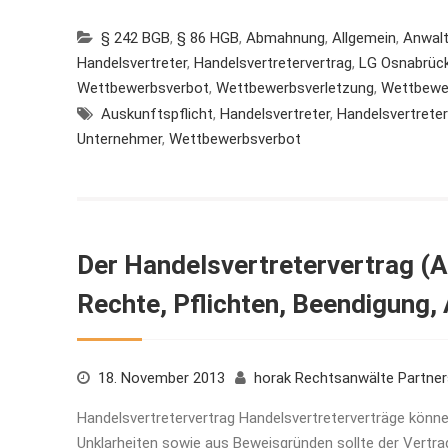
§ 242 BGB
,
§ 86 HGB
,
Abmahnung
,
Allgemein
,
Anwal
Handelsvertreter
,
Handelsvertretervertrag
,
LG Osnabrüc
Wettbewerbsverbot
,
Wettbewerbsverletzung
,
Wettbewe
Auskunftspflicht
,
Handelsvertreter
,
Handelsvertreter
Unternehmer
,
Wettbewerbsverbot
Der Handelsvertretervertrag (A
Rechte, Pflichten, Beendigung,
18. November 2013
horak Rechtsanwälte Partne
Handelsvertretervertrag Handelsvertreterverträge kön
Unklarheiten sowie aus Beweisgründen sollte der Vertra