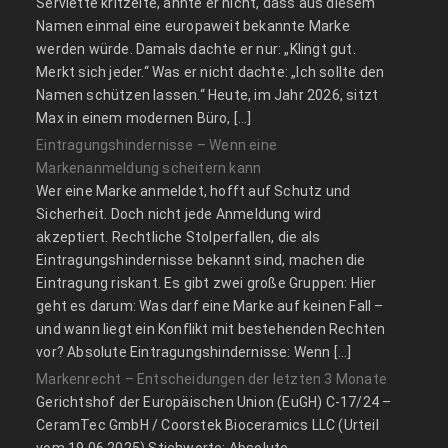
Serviette kritzelte, ahnte er nicht, dass aus diesem
Namen einmal eine europaweit bekannte Marke
werden würde. Damals dachte er nur: „Klingt gut.
Merkt sich jeder.“ Was er nicht dachte: „Ich sollte den
Namen schützen lassen.“ Heute, im Jahr 2026, sitzt
Max in einem modernen Büro, […]
Eintragungshindernisse – Wenn eine
Markenanmeldung scheitern kann
Wer eine Marke anmeldet, hofft auf Schutz und
Sicherheit. Doch nicht jede Anmeldung wird
akzeptiert. Rechtliche Stolperfallen, die als
Eintragungshindernisse bekannt sind, machen die
Eintragung riskant. Es gibt zwei große Gruppen: Hier
geht es darum: Was darf eine Marke auf keinen Fall –
und wann liegt ein Konflikt mit bestehenden Rechten
vor? Absolute Eintragungshindernisse: Wenn […]
Markenrecht – Entscheidungen der letzten 3 Monate
Gerichtshof der Europäischen Union (EuGH) C‑17/24 –
CeramTec GmbH / Coorstek Bioceramics LLC (Urteil