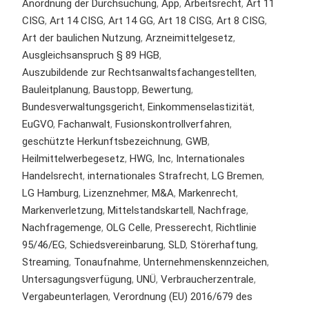
Anordnung der Durchsuchung
,
App
,
Arbeitsrecht
,
Art 11
CISG
,
Art 14 CISG
,
Art 14 GG
,
Art 18 CISG
,
Art 8 CISG
,
Art der baulichen Nutzung
,
Arzneimittelgesetz
,
Ausgleichsanspruch § 89 HGB
,
Auszubildende zur Rechtsanwaltsfachangestellten
,
Bauleitplanung
,
Baustopp
,
Bewertung
,
Bundesverwaltungsgericht
,
Einkommenselastizität
,
EuGVO
,
Fachanwalt
,
Fusionskontrollverfahren
,
geschützte Herkunftsbezeichnung
,
GWB
,
Heilmittelwerbegesetz
,
HWG
,
Inc
,
Internationales
Handelsrecht
,
internationales Strafrecht
,
LG Bremen
,
LG Hamburg
,
Lizenznehmer
,
M&A
,
Markenrecht
,
Markenverletzung
,
Mittelstandskartell
,
Nachfrage
,
Nachfragemenge
,
OLG Celle
,
Presserecht
,
Richtlinie
95/46/EG
,
Schiedsvereinbarung
,
SLD
,
Störerhaftung
,
Streaming
,
Tonaufnahme
,
Unternehmenskennzeichen
,
Untersagungsverfügung
,
UNÜ
,
Verbraucherzentrale
,
Vergabeunterlagen
,
Verordnung (EU) 2016/679 des