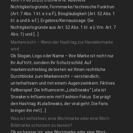
vom 19.06.2025) Stichworte: Absolute
Nichtigkeitsgründe, Formmarke/technische Funktion
(Art. 7 Abs. 1 lit. e ii a.F.), Bösgläubigkeit (Art. 52 Abs. 1
lit. a und b a.F.). Ergebnis/Kernaussage: Die
Nichtigkeitsgründe aus Art. 52 Abs. 1 lit. a (i.V.m. Art. 7
Abs. 1) und […]
Markenrecht – Wenn der Hashtag zur Handelsmarke
wird
Ob Slogan, Logo oder Name – Ihre Marke ist nicht nur
Ihr Auftritt, sondern Ihr Schutzschild. Auf
markenrechteblog.de bieten wir Ihnen rechtliche
Durchblicke zum Markenrecht – verständlich,
unterhaltsam und mit einem Augenzwinkern. Fiktives
Fallbeispiel: Die Influencerin „LolaSneaks“ Lola ist
Sneakers-Influencerin mit Fashion-Fokus. Sie prägt
den Hashtag #LolaSneaks, der viral geht. Die Fans
bringen ihn mit […]
Was ist eefektiver, eine Wortmarke oder eine Wort-
Bildmarke schützen zu lassen?
Ob es besser ist, eine Wortmarke oder eine Wort-