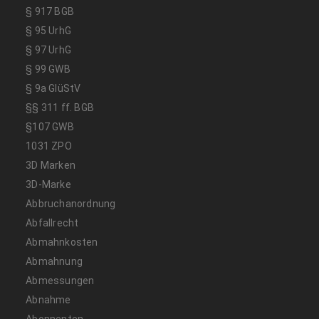
§ 917 BGB
§ 95 UrhG
§ 97 UrhG
§ 99 GWB
§ 9a GlüStV
§§ 311 ff. BGB
§107 GWB
1031 ZPO
3D Marken
3D-Marke
Abbruchanordnung
Abfallrecht
Abmahnkosten
Abmahnung
Abmessungen
Abnahme