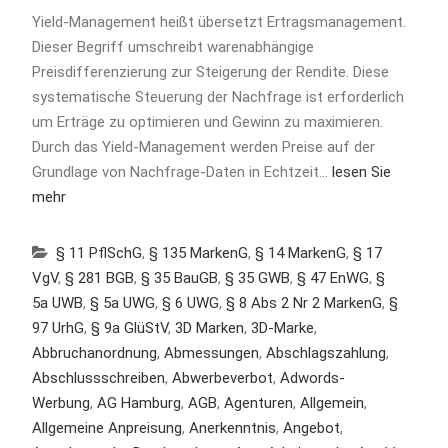
Yield-Management heißt übersetzt Ertragsmanagement.
Dieser Begriff umschreibt warenabhängige
Preisdifferenzierung zur Steigerung der Rendite. Diese
systematische Steuerung der Nachfrage ist erforderlich
um Erträge zu optimieren und Gewinn zu maximieren.
Durch das Yield-Management werden Preise auf der
Grundlage von Nachfrage-Daten in Echtzeit…
lesen Sie
mehr
§ 11 PflSchG
,
§ 135 MarkenG
,
§ 14 MarkenG
,
§ 17
VgV
,
§ 281 BGB
,
§ 35 BauGB
,
§ 35 GWB
,
§ 47 EnWG
,
§
5a UWB
,
§ 5a UWG
,
§ 6 UWG
,
§ 8 Abs 2 Nr 2 MarkenG
,
§
97 UrhG
,
§ 9a GlüStV
,
3D Marken
,
3D-Marke
,
Abbruchanordnung
,
Abmessungen
,
Abschlagszahlung
,
Abschlussschreiben
,
Abwerbeverbot
,
Adwords-
Werbung
,
AG Hamburg
,
AGB
,
Agenturen
,
Allgemein
,
Allgemeine Anpreisung
,
Anerkenntnis
,
Angebot
,