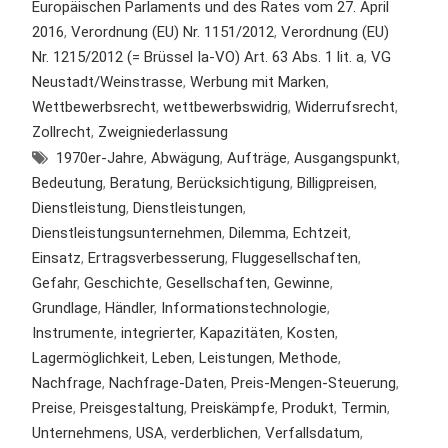
Europäischen Parlaments und des Rates vom 27. April
2016
,
Verordnung (EU) Nr. 1151/2012
,
Verordnung (EU)
Nr. 1215/2012 (= Brüssel Ia-VO) Art. 63 Abs. 1 lit. a
,
VG
Neustadt/Weinstrasse
,
Werbung mit Marken
,
Wettbewerbsrecht
,
wettbewerbswidrig
,
Widerrufsrecht
,
Zollrecht
,
Zweigniederlassung
1970er-Jahre
,
Abwägung
,
Aufträge
,
Ausgangspunkt
,
Bedeutung
,
Beratung
,
Berücksichtigung
,
Billigpreisen
,
Dienstleistung
,
Dienstleistungen
,
Dienstleistungsunternehmen
,
Dilemma
,
Echtzeit
,
Einsatz
,
Ertragsverbesserung
,
Fluggesellschaften
,
Gefahr
,
Geschichte
,
Gesellschaften
,
Gewinne
,
Grundlage
,
Händler
,
Informationstechnologie
,
Instrumente
,
integrierter
,
Kapazitäten
,
Kosten
,
Lagermöglichkeit
,
Leben
,
Leistungen
,
Methode
,
Nachfrage
,
Nachfrage-Daten
,
Preis-Mengen-Steuerung
,
Preise
,
Preisgestaltung
,
Preiskämpfe
,
Produkt
,
Termin
,
Unternehmens
,
USA
,
verderblichen
,
Verfallsdatum
,