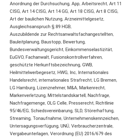
Anordnung der Durchsuchung
,
App
,
Arbeitsrecht
,
Art 11
CISG
,
Art 14 CISG
,
Art 14 GG
,
Art 18 CISG
,
Art 8 CISG
,
Art der baulichen Nutzung
,
Arzneimittelgesetz
,
Ausgleichsanspruch § 89 HGB
,
Auszubildende zur Rechtsanwaltsfachangestellten
,
Bauleitplanung
,
Baustopp
,
Bewertung
,
Bundesverwaltungsgericht
,
Einkommenselastizität
,
EuGVO
,
Fachanwalt
,
Fusionskontrollverfahren
,
geschützte Herkunftsbezeichnung
,
GWB
,
Heilmittelwerbegesetz
,
HWG
,
Inc
,
Internationales
Handelsrecht
,
internationales Strafrecht
,
LG Bremen
,
LG Hamburg
,
Lizenznehmer
,
M&A
,
Markenrecht
,
Markenverletzung
,
Mittelstandskartell
,
Nachfrage
,
Nachfragemenge
,
OLG Celle
,
Presserecht
,
Richtlinie
95/46/EG
,
Schiedsvereinbarung
,
SLD
,
Störerhaftung
,
Streaming
,
Tonaufnahme
,
Unternehmenskennzeichen
,
Untersagungsverfügung
,
UNÜ
,
Verbraucherzentrale
,
Vergabeunterlagen
,
Verordnung (EU) 2016/679 des