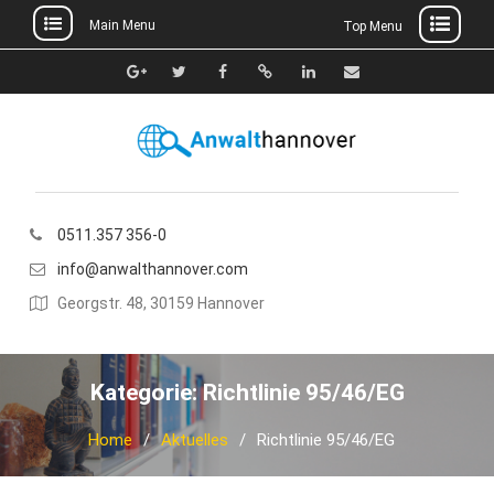
Main Menu
Top Menu
Skip
to
Google+
Twitter
Facebook
Xing
Linkedin
E-
content
Mail
0511.357 356-0
info@anwalthannover.com
Georgstr. 48, 30159 Hannover
Kategorie:
Richtlinie 95/46/EG
Home
Aktuelles
Richtlinie 95/46/EG