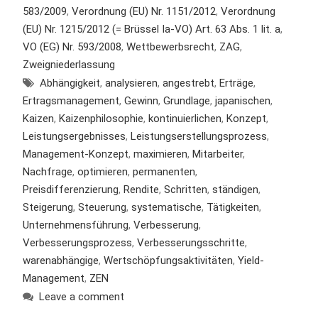
583/2009
,
Verordnung (EU) Nr. 1151/2012
,
Verordnung
(EU) Nr. 1215/2012 (= Brüssel Ia-VO) Art. 63 Abs. 1 lit. a
,
VO (EG) Nr. 593/2008
,
Wettbewerbsrecht
,
ZAG
,
Zweigniederlassung
Abhängigkeit
,
analysieren
,
angestrebt
,
Erträge
,
Ertragsmanagement
,
Gewinn
,
Grundlage
,
japanischen
,
Kaizen
,
Kaizenphilosophie
,
kontinuierlichen
,
Konzept
,
Leistungsergebnisses
,
Leistungserstellungsprozess
,
Management-Konzept
,
maximieren
,
Mitarbeiter
,
Nachfrage
,
optimieren
,
permanenten
,
Preisdifferenzierung
,
Rendite
,
Schritten
,
ständigen
,
Steigerung
,
Steuerung
,
systematische
,
Tätigkeiten
,
Unternehmensführung
,
Verbesserung
,
Verbesserungsprozess
,
Verbesserungsschritte
,
warenabhängige
,
Wertschöpfungsaktivitäten
,
Yield-
Management
,
ZEN
Leave a comment