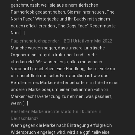
geschmunzelt weil sie aus einem tierischen
Partnerlook gedacht haben. Sie mir Ihrer neuen „The
North Face“ Winterjacke und Ihr Buddy mit seinem
neuen reflektierenden „The Dogs Face“ Regenmantel.
Nun […]
Papierhandtuchspender – BGH Urteil vom Mai 2022
Manche würden sagen, dass unsere juristische
Organisation ist gut strukturiert und … sehr
überkorrekt. Wir wissen es ja, alles muss nach
Vorschrift geschehen. Eine Handlung, die für viele so
offensichtlich und selbstverständlich ist wie das
Befüllen eines Marken-Seifenbehälters mit Seife einer
anderen Marke oder, um einen bekannten Fall von
Markenrechtsverletzung zu nehmen, was passiert,
wenn […]
Bestehen Markenrechte stets für 10 Jahre in
Deutschland?
Wenn gegen die Marke nach Eintragung erfolgreich
Widerspruch eingelegt wird, wird sie ggf. teilweise