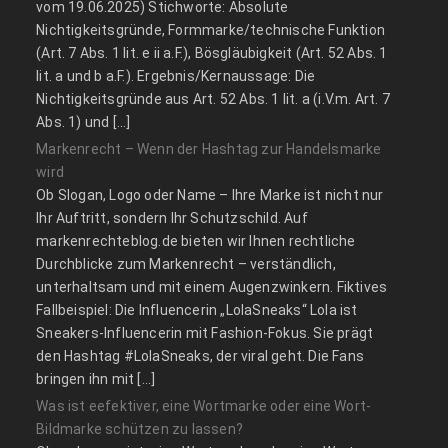
vom 19.06.2025) Stichworte: Absolute
Nichtigkeitsgründe, Formmarke/technische Funktion
(Art. 7 Abs. 1 lit. e ii a.F.), Bösgläubigkeit (Art. 52 Abs. 1
lit. a und b a.F.). Ergebnis/Kernaussage: Die
Nichtigkeitsgründe aus Art. 52 Abs. 1 lit. a (i.V.m. Art. 7
Abs. 1) und […]
Markenrecht – Wenn der Hashtag zur Handelsmarke
wird
Ob Slogan, Logo oder Name – Ihre Marke ist nicht nur
Ihr Auftritt, sondern Ihr Schutzschild. Auf
markenrechteblog.de bieten wir Ihnen rechtliche
Durchblicke zum Markenrecht – verständlich,
unterhaltsam und mit einem Augenzwinkern. Fiktives
Fallbeispiel: Die Influencerin „LolaSneaks“ Lola ist
Sneakers-Influencerin mit Fashion-Fokus. Sie prägt
den Hashtag #LolaSneaks, der viral geht. Die Fans
bringen ihn mit […]
Was ist eefektiver, eine Wortmarke oder eine Wort-
Bildmarke schützen zu lassen?