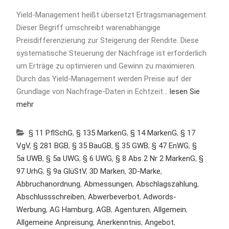
Yield-Management heißt übersetzt Ertragsmanagement.
Dieser Begriff umschreibt warenabhängige
Preisdifferenzierung zur Steigerung der Rendite. Diese
systematische Steuerung der Nachfrage ist erforderlich
um Erträge zu optimieren und Gewinn zu maximieren.
Durch das Yield-Management werden Preise auf der
Grundlage von Nachfrage-Daten in Echtzeit…
lesen Sie
mehr
§ 11 PflSchG
,
§ 135 MarkenG
,
§ 14 MarkenG
,
§ 17
VgV
,
§ 281 BGB
,
§ 35 BauGB
,
§ 35 GWB
,
§ 47 EnWG
,
§
5a UWB
,
§ 5a UWG
,
§ 6 UWG
,
§ 8 Abs 2 Nr 2 MarkenG
,
§
97 UrhG
,
§ 9a GlüStV
,
3D Marken
,
3D-Marke
,
Abbruchanordnung
,
Abmessungen
,
Abschlagszahlung
,
Abschlussschreiben
,
Abwerbeverbot
,
Adwords-
Werbung
,
AG Hamburg
,
AGB
,
Agenturen
,
Allgemein
,
Allgemeine Anpreisung
,
Anerkenntnis
,
Angebot
,