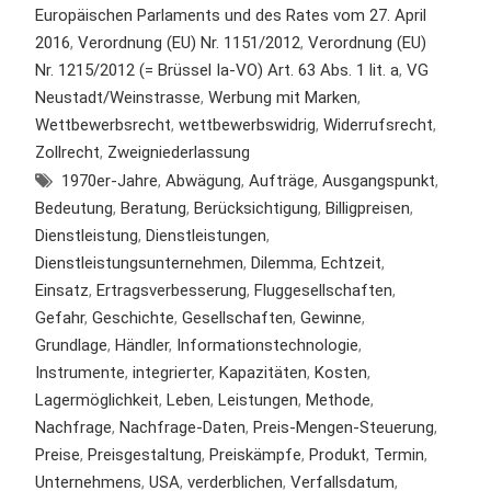
Europäischen Parlaments und des Rates vom 27. April
2016
,
Verordnung (EU) Nr. 1151/2012
,
Verordnung (EU)
Nr. 1215/2012 (= Brüssel Ia-VO) Art. 63 Abs. 1 lit. a
,
VG
Neustadt/Weinstrasse
,
Werbung mit Marken
,
Wettbewerbsrecht
,
wettbewerbswidrig
,
Widerrufsrecht
,
Zollrecht
,
Zweigniederlassung
1970er-Jahre
,
Abwägung
,
Aufträge
,
Ausgangspunkt
,
Bedeutung
,
Beratung
,
Berücksichtigung
,
Billigpreisen
,
Dienstleistung
,
Dienstleistungen
,
Dienstleistungsunternehmen
,
Dilemma
,
Echtzeit
,
Einsatz
,
Ertragsverbesserung
,
Fluggesellschaften
,
Gefahr
,
Geschichte
,
Gesellschaften
,
Gewinne
,
Grundlage
,
Händler
,
Informationstechnologie
,
Instrumente
,
integrierter
,
Kapazitäten
,
Kosten
,
Lagermöglichkeit
,
Leben
,
Leistungen
,
Methode
,
Nachfrage
,
Nachfrage-Daten
,
Preis-Mengen-Steuerung
,
Preise
,
Preisgestaltung
,
Preiskämpfe
,
Produkt
,
Termin
,
Unternehmens
,
USA
,
verderblichen
,
Verfallsdatum
,