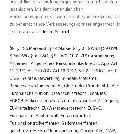
hinsichtlich des Leistungsergebnisses kommt aus dem
japanischen. Mit dem kontinuierlichen
Verbesserungsprozess werden insbesondere kleine, gut
zu beherrschende Verbesserungsschritte angestrebt. In
jedem Zustand…
lesen Sie mehr
§ 135 MarkenG
,
§ 14 MarkenG
,
§ 35 GWB
,
§ 39 GWB
,
§ 5a UWG
,
§ 6 UWG
,
§ 9 HWG
,
1031 ZPO
,
Abmahnung
,
Allgemein
,
Allgemeines Persöhnlichkeitsrecht
,
App
,
Art
11 CISG
,
Art 14 CISG
,
Art 18 CISG
,
Art 28 EGBGB
,
Art 8
CISG
,
Beihilfe
,
Bewertung
,
Bundeskartellamt
,
Bundesverwaltungsgericht
,
Charta der Grundrechte der
Europäischen Union
,
Datenschutzrecht
,
Disputes
,
EGBGB
,
Einkommenselastizität
,
einstweilige Verfügung
,
EU-Kartellrecht
,
EU-Wettbewerbsrecht
,
EuGVO
,
Europarecht
,
Fachanwalt
,
Fusionskontrolle
,
Fusionskontrollverfahren
,
Gerichtsverfahren
,
geschützte Herkunftsbezeichnung
,
Google Ads
,
GWB
,