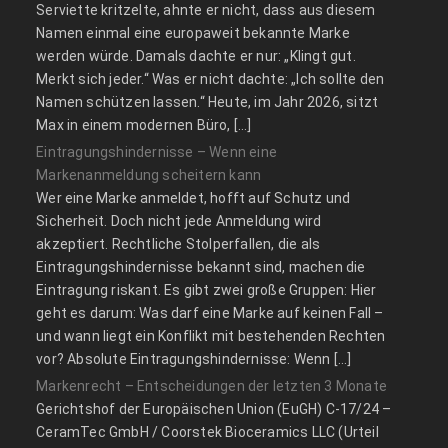
Serviette kritzelte, ahnte er nicht, dass aus diesem
Namen einmal eine europaweit bekannte Marke
werden würde. Damals dachte er nur: „Klingt gut.
Merkt sich jeder.“ Was er nicht dachte: „Ich sollte den
Namen schützen lassen.“ Heute, im Jahr 2026, sitzt
Max in einem modernen Büro, […]
Eintragungshindernisse – Wenn eine
Markenanmeldung scheitern kann
Wer eine Marke anmeldet, hofft auf Schutz und
Sicherheit. Doch nicht jede Anmeldung wird
akzeptiert. Rechtliche Stolperfallen, die als
Eintragungshindernisse bekannt sind, machen die
Eintragung riskant. Es gibt zwei große Gruppen: Hier
geht es darum: Was darf eine Marke auf keinen Fall –
und wann liegt ein Konflikt mit bestehenden Rechten
vor? Absolute Eintragungshindernisse: Wenn […]
Markenrecht – Entscheidungen der letzten 3 Monate
Gerichtshof der Europäischen Union (EuGH) C‑17/24 –
CeramTec GmbH / Coorstek Bioceramics LLC (Urteil