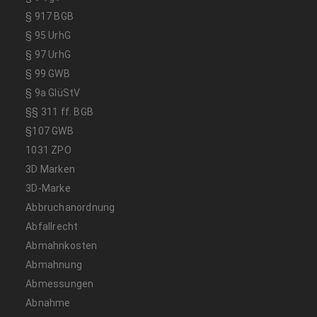
§ 917 BGB
§ 95 UrhG
§ 97 UrhG
§ 99 GWB
§ 9a GlüStV
§§ 311 ff. BGB
§107 GWB
1031 ZPO
3D Marken
3D-Marke
Abbruchanordnung
Abfallrecht
Abmahnkosten
Abmahnung
Abmessungen
Abnahme