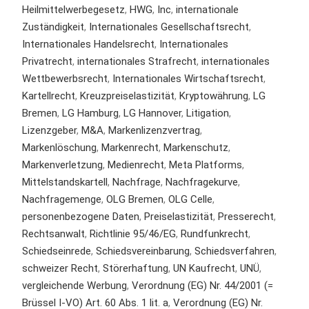
Heilmittelwerbegesetz
,
HWG
,
Inc
,
internationale
Zuständigkeit
,
Internationales Gesellschaftsrecht
,
Internationales Handelsrecht
,
Internationales
Privatrecht
,
internationales Strafrecht
,
internationales
Wettbewerbsrecht
,
Internationales Wirtschaftsrecht
,
Kartellrecht
,
Kreuzpreiselastizität
,
Kryptowährung
,
LG
Bremen
,
LG Hamburg
,
LG Hannover
,
Litigation
,
Lizenzgeber
,
M&A
,
Markenlizenzvertrag
,
Markenlöschung
,
Markenrecht
,
Markenschutz
,
Markenverletzung
,
Medienrecht
,
Meta Platforms
,
Mittelstandskartell
,
Nachfrage
,
Nachfragekurve
,
Nachfragemenge
,
OLG Bremen
,
OLG Celle
,
personenbezogene Daten
,
Preiselastizität
,
Presserecht
,
Rechtsanwalt
,
Richtlinie 95/46/EG
,
Rundfunkrecht
,
Schiedseinrede
,
Schiedsvereinbarung
,
Schiedsverfahren
,
schweizer Recht
,
Störerhaftung
,
UN Kaufrecht
,
UNÜ
,
vergleichende Werbung
,
Verordnung (EG) Nr. 44/2001 (=
Brüssel I-VO) Art. 60 Abs. 1 lit. a
,
Verordnung (EG) Nr.