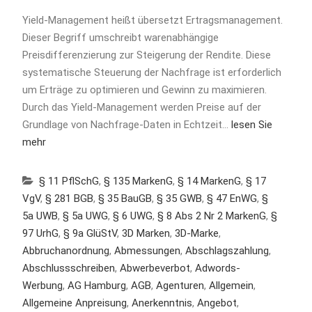
Yield-Management heißt übersetzt Ertragsmanagement.
Dieser Begriff umschreibt warenabhängige
Preisdifferenzierung zur Steigerung der Rendite. Diese
systematische Steuerung der Nachfrage ist erforderlich
um Erträge zu optimieren und Gewinn zu maximieren.
Durch das Yield-Management werden Preise auf der
Grundlage von Nachfrage-Daten in Echtzeit…
lesen Sie
mehr
§ 11 PflSchG
,
§ 135 MarkenG
,
§ 14 MarkenG
,
§ 17
VgV
,
§ 281 BGB
,
§ 35 BauGB
,
§ 35 GWB
,
§ 47 EnWG
,
§
5a UWB
,
§ 5a UWG
,
§ 6 UWG
,
§ 8 Abs 2 Nr 2 MarkenG
,
§
97 UrhG
,
§ 9a GlüStV
,
3D Marken
,
3D-Marke
,
Abbruchanordnung
,
Abmessungen
,
Abschlagszahlung
,
Abschlussschreiben
,
Abwerbeverbot
,
Adwords-
Werbung
,
AG Hamburg
,
AGB
,
Agenturen
,
Allgemein
,
Allgemeine Anpreisung
,
Anerkenntnis
,
Angebot
,