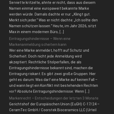
Serviette kritzelte, ahnte er nicht, dass aus diesem
Namen einmal eine europaweit bekannte Marke
werden würde. Damals dachte er nur: „Klingt gut.
Merkt sich jeder.“ Was er nicht dachte: „Ich sollte den
Namen schützen lassen.“ Heute, im Jahr 2026, sitzt
Max in einem modernen Büro, […]
Eintragungshindernisse – Wenn eine
Markenanmeldung scheitern kann
Wer eine Marke anmeldet, hofft auf Schutz und
Sicherheit. Doch nicht jede Anmeldung wird
akzeptiert. Rechtliche Stolperfallen, die als
Eintragungshindernisse bekannt sind, machen die
Eintragung riskant. Es gibt zwei große Gruppen: Hier
geht es darum: Was darf eine Marke auf keinen Fall –
und wann liegt ein Konflikt mit bestehenden Rechten
vor? Absolute Eintragungshindernisse: Wenn […]
Markenrecht – Entscheidungen der letzten 3 Monate
Gerichtshof der Europäischen Union (EuGH) C‑17/24 –
CeramTec GmbH / Coorstek Bioceramics LLC (Urteil