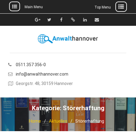
Main Menu
Top Menu
Skip
to
Google+
Twitter
Facebook
Xing
Linkedin
E-
content
Mail
0511.357 356-0
info@anwalthannover.com
Georgstr. 48, 30159 Hannover
Kategorie:
Störerhaftung
Home
Aktuelles
Störerhaftung