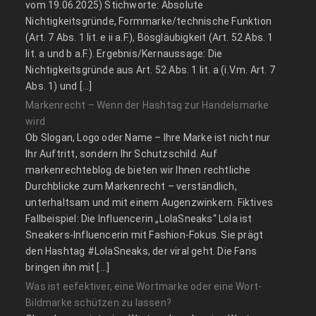
vom 19.06.2025) Stichworte: Absolute
Nichtigkeitsgründe, Formmarke/technische Funktion
(Art. 7 Abs. 1 lit. e ii a.F.), Bösgläubigkeit (Art. 52 Abs. 1
lit. a und b a.F.). Ergebnis/Kernaussage: Die
Nichtigkeitsgründe aus Art. 52 Abs. 1 lit. a (i.V.m. Art. 7
Abs. 1) und […]
Markenrecht – Wenn der Hashtag zur Handelsmarke
wird
Ob Slogan, Logo oder Name – Ihre Marke ist nicht nur
Ihr Auftritt, sondern Ihr Schutzschild. Auf
markenrechteblog.de bieten wir Ihnen rechtliche
Durchblicke zum Markenrecht – verständlich,
unterhaltsam und mit einem Augenzwinkern. Fiktives
Fallbeispiel: Die Influencerin „LolaSneaks“ Lola ist
Sneakers-Influencerin mit Fashion-Fokus. Sie prägt
den Hashtag #LolaSneaks, der viral geht. Die Fans
bringen ihn mit […]
Was ist eefektiver, eine Wortmarke oder eine Wort-
Bildmarke schützen zu lassen?