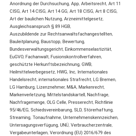
Anordnung der Durchsuchung
,
App
,
Arbeitsrecht
,
Art 11
CISG
,
Art 14 CISG
,
Art 14 GG
,
Art 18 CISG
,
Art 8 CISG
,
Art der baulichen Nutzung
,
Arzneimittelgesetz
,
Ausgleichsanspruch § 89 HGB
,
Auszubildende zur Rechtsanwaltsfachangestellten
,
Bauleitplanung
,
Baustopp
,
Bewertung
,
Bundesverwaltungsgericht
,
Einkommenselastizität
,
EuGVO
,
Fachanwalt
,
Fusionskontrollverfahren
,
geschützte Herkunftsbezeichnung
,
GWB
,
Heilmittelwerbegesetz
,
HWG
,
Inc
,
Internationales
Handelsrecht
,
internationales Strafrecht
,
LG Bremen
,
LG Hamburg
,
Lizenznehmer
,
M&A
,
Markenrecht
,
Markenverletzung
,
Mittelstandskartell
,
Nachfrage
,
Nachfragemenge
,
OLG Celle
,
Presserecht
,
Richtlinie
95/46/EG
,
Schiedsvereinbarung
,
SLD
,
Störerhaftung
,
Streaming
,
Tonaufnahme
,
Unternehmenskennzeichen
,
Untersagungsverfügung
,
UNÜ
,
Verbraucherzentrale
,
Vergabeunterlagen
,
Verordnung (EU) 2016/679 des