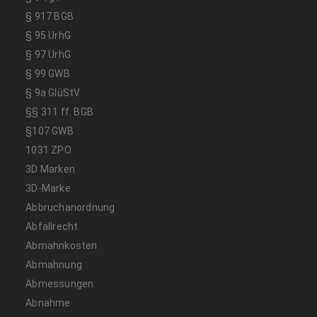
§ 917 BGB
§ 95 UrhG
§ 97 UrhG
§ 99 GWB
§ 9a GlüStV
§§ 311 ff. BGB
§107 GWB
1031 ZPO
3D Marken
3D-Marke
Abbruchanordnung
Abfallrecht
Abmahnkosten
Abmahnung
Abmessungen
Abnahme