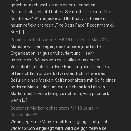
geschmunzelt weil sie aus einem tierischen
Partnerlook gedacht haben. Sie mir Ihrer neuen „The
North Face“ Winterjacke und Ihr Buddy mit seinem
neuen reflektierenden „The Dogs Face“ Regenmantel.
Nun […]
Papierhandtuchspender – BGH Urteil vom Mai 2022
Manche würden sagen, dass unsere juristische
Organisation ist gut strukturiert und … sehr
überkorrekt. Wir wissen es ja, alles muss nach
Vorschrift geschehen. Eine Handlung, die für viele so
offensichtlich und selbstverständlich ist wie das
Befüllen eines Marken-Seifenbehälters mit Seife einer
anderen Marke oder, um einen bekannten Fall von
Markenrechtsverletzung zu nehmen, was passiert,
wenn […]
Bestehen Markenrechte stets für 10 Jahre in
Deutschland?
Wenn gegen die Marke nach Eintragung erfolgreich
Widerspruch eingelegt wird, wird sie ggf. teilweise