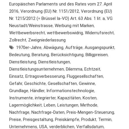
Europäischen Parlaments und des Rates vom 27. April
2016
,
Verordnung (EU) Nr. 1151/2012
,
Verordnung (EU)
Nr. 1215/2012 (= Brüssel Ia-VO) Art. 63 Abs. 1 lit. a
,
VG
Neustadt/Weinstrasse
,
Werbung mit Marken
,
Wettbewerbsrecht
,
wettbewerbswidrig
,
Widerrufsrecht
,
Zollrecht
,
Zweigniederlassung
1970er-Jahre
,
Abwägung
,
Aufträge
,
Ausgangspunkt
,
Bedeutung
,
Beratung
,
Berücksichtigung
,
Billigpreisen
,
Dienstleistung
,
Dienstleistungen
,
Dienstleistungsunternehmen
,
Dilemma
,
Echtzeit
,
Einsatz
,
Ertragsverbesserung
,
Fluggesellschaften
,
Gefahr
,
Geschichte
,
Gesellschaften
,
Gewinne
,
Grundlage
,
Händler
,
Informationstechnologie
,
Instrumente
,
integrierter
,
Kapazitäten
,
Kosten
,
Lagermöglichkeit
,
Leben
,
Leistungen
,
Methode
,
Nachfrage
,
Nachfrage-Daten
,
Preis-Mengen-Steuerung
,
Preise
,
Preisgestaltung
,
Preiskämpfe
,
Produkt
,
Termin
,
Unternehmens
,
USA
,
verderblichen
,
Verfallsdatum
,