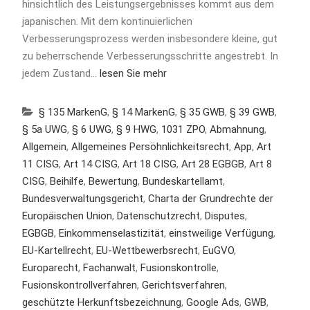
hinsichtlich des Leistungsergebnisses kommt aus dem
japanischen. Mit dem kontinuierlichen
Verbesserungsprozess werden insbesondere kleine, gut
zu beherrschende Verbesserungsschritte angestrebt. In
jedem Zustand…
lesen Sie mehr
§ 135 MarkenG
,
§ 14 MarkenG
,
§ 35 GWB
,
§ 39 GWB
,
§ 5a UWG
,
§ 6 UWG
,
§ 9 HWG
,
1031 ZPO
,
Abmahnung
,
Allgemein
,
Allgemeines Persöhnlichkeitsrecht
,
App
,
Art
11 CISG
,
Art 14 CISG
,
Art 18 CISG
,
Art 28 EGBGB
,
Art 8
CISG
,
Beihilfe
,
Bewertung
,
Bundeskartellamt
,
Bundesverwaltungsgericht
,
Charta der Grundrechte der
Europäischen Union
,
Datenschutzrecht
,
Disputes
,
EGBGB
,
Einkommenselastizität
,
einstweilige Verfügung
,
EU-Kartellrecht
,
EU-Wettbewerbsrecht
,
EuGVO
,
Europarecht
,
Fachanwalt
,
Fusionskontrolle
,
Fusionskontrollverfahren
,
Gerichtsverfahren
,
geschützte Herkunftsbezeichnung
,
Google Ads
,
GWB
,