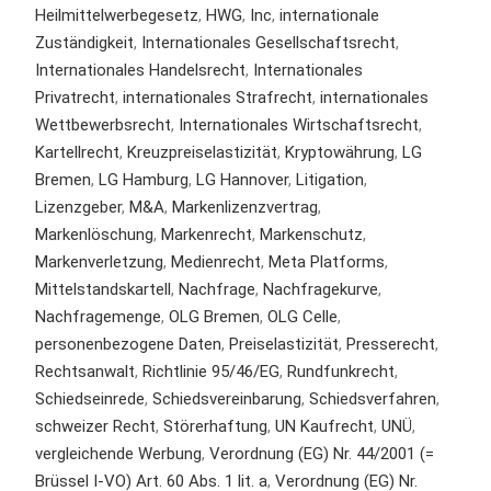
Heilmittelwerbegesetz
,
HWG
,
Inc
,
internationale
Zuständigkeit
,
Internationales Gesellschaftsrecht
,
Internationales Handelsrecht
,
Internationales
Privatrecht
,
internationales Strafrecht
,
internationales
Wettbewerbsrecht
,
Internationales Wirtschaftsrecht
,
Kartellrecht
,
Kreuzpreiselastizität
,
Kryptowährung
,
LG
Bremen
,
LG Hamburg
,
LG Hannover
,
Litigation
,
Lizenzgeber
,
M&A
,
Markenlizenzvertrag
,
Markenlöschung
,
Markenrecht
,
Markenschutz
,
Markenverletzung
,
Medienrecht
,
Meta Platforms
,
Mittelstandskartell
,
Nachfrage
,
Nachfragekurve
,
Nachfragemenge
,
OLG Bremen
,
OLG Celle
,
personenbezogene Daten
,
Preiselastizität
,
Presserecht
,
Rechtsanwalt
,
Richtlinie 95/46/EG
,
Rundfunkrecht
,
Schiedseinrede
,
Schiedsvereinbarung
,
Schiedsverfahren
,
schweizer Recht
,
Störerhaftung
,
UN Kaufrecht
,
UNÜ
,
vergleichende Werbung
,
Verordnung (EG) Nr. 44/2001 (=
Brüssel I-VO) Art. 60 Abs. 1 lit. a
,
Verordnung (EG) Nr.