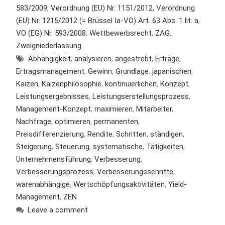
583/2009
,
Verordnung (EU) Nr. 1151/2012
,
Verordnung
(EU) Nr. 1215/2012 (= Brüssel Ia-VO) Art. 63 Abs. 1 lit. a
,
VO (EG) Nr. 593/2008
,
Wettbewerbsrecht
,
ZAG
,
Zweigniederlassung
Abhängigkeit
,
analysieren
,
angestrebt
,
Erträge
,
Ertragsmanagement
,
Gewinn
,
Grundlage
,
japanischen
,
Kaizen
,
Kaizenphilosophie
,
kontinuierlichen
,
Konzept
,
Leistungsergebnisses
,
Leistungserstellungsprozess
,
Management-Konzept
,
maximieren
,
Mitarbeiter
,
Nachfrage
,
optimieren
,
permanenten
,
Preisdifferenzierung
,
Rendite
,
Schritten
,
ständigen
,
Steigerung
,
Steuerung
,
systematische
,
Tätigkeiten
,
Unternehmensführung
,
Verbesserung
,
Verbesserungsprozess
,
Verbesserungsschritte
,
warenabhängige
,
Wertschöpfungsaktivitäten
,
Yield-
Management
,
ZEN
Leave a comment