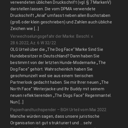
verwendeten üblichen Druckschrift (vgl. § 7 MarkenV)
darstellen lassen. Die vom DPMA verwendete
Druckschrift „Arial“ umfasst neben allen Buchstaben
(groß oder klein geschrieben) und Zahlen auch übliche
Zeichen wie […]
Verwechselungsgefahr der Marke: Beschl. v.
28.6.2022, Az. 6 W 32/22
OLG Urteil über die „The Dog Face“ Marke Sind Sie
Hundebesitzer in Deutschland? Dann haben Sie
bestimmt von der letzten Hunde-Modemarke „The
Dog Face“ gehört. Wahrscheinlich haben Sie
geschmunzelt weil sie aus einem tierischen
Partnerlook gedacht haben. Sie mir Ihrer neuen „The
North Face“ Winterjacke und Ihr Buddy mit seinem
neuen reflektierenden „The Dogs Face“ Regenmantel.
Nun […]
Papierhandtuchspender – BGH Urteil vom Mai 2022
Manche würden sagen, dass unsere juristische
Organisation ist gut strukturiert und … sehr