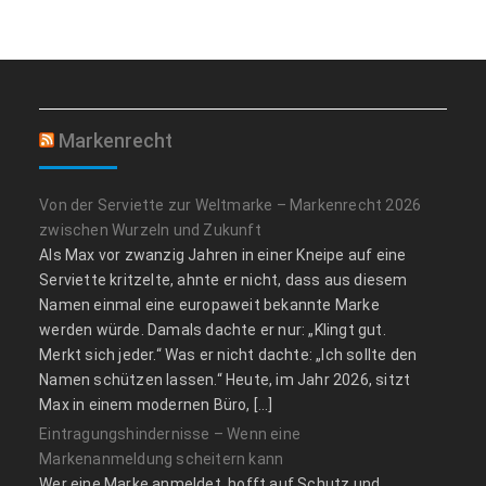
Markenrecht
Von der Serviette zur Weltmarke – Markenrecht 2026
zwischen Wurzeln und Zukunft
Als Max vor zwanzig Jahren in einer Kneipe auf eine
Serviette kritzelte, ahnte er nicht, dass aus diesem
Namen einmal eine europaweit bekannte Marke
werden würde. Damals dachte er nur: „Klingt gut.
Merkt sich jeder.“ Was er nicht dachte: „Ich sollte den
Namen schützen lassen.“ Heute, im Jahr 2026, sitzt
Max in einem modernen Büro, […]
Eintragungshindernisse – Wenn eine
Markenanmeldung scheitern kann
Wer eine Marke anmeldet, hofft auf Schutz und