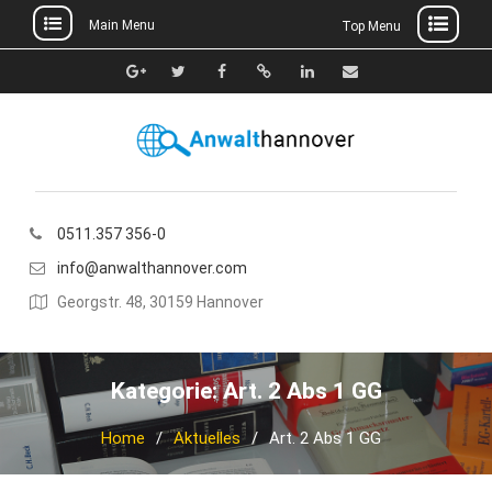
Main Menu
Top Menu
Skip
to
Google+
Twitter
Facebook
Xing
Linkedin
E-
content
Mail
0511.357 356-0
info@anwalthannover.com
Georgstr. 48, 30159 Hannover
Kategorie:
Art. 2 Abs 1 GG
Home
Aktuelles
Art. 2 Abs 1 GG