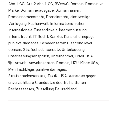
Abs 1 GG
,
Art. 2 Abs 1 GG
,
BVerwG
,
Domain
,
Domain vs
Marke
,
Domainherausgabe
,
Domainnamen
,
Domainnamensrecht
,
Domainrecht
,
einstweilige
Verfügung
,
Fachanwalt
,
Informationsfreiheit
,
Internationale Zuständigkeit
,
Internetnutzung
,
Internetrecht
,
IT-Recht
,
Kanzlei
,
Kanzleihomepage
,
punitive damages
,
Schadensersatz
,
second level
domain
,
Strafschadensersatz
,
Unterlassung
,
Unterlassungsanspruch
,
Unternehmer
,
Urteil
,
USA
Anwalt
,
Anwaltskosten
,
Domain
,
HZÜ
,
Klage USA
,
Mehrfachklage
,
punitive damages
,
Strafschadensersatz
,
Taktik
,
USA
,
Verstoss gegen
unverzichtbare Grundsätze des freiheitlichen
Rechtsstaates
,
Zustellung Deutschland