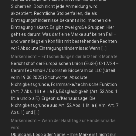
Sicherheit. Doch nicht jede Anmeldung wird
akzeptiert. Rechtliche Stolperfallen, die als
Eintragungshindernisse bekannt sind, machen die
Eintragung riskant. Es gibt zwei große Gruppen: Hier
geht es darum: Was darf eine Marke auf keinen Fall –
und wann liegt ein Konflikt mit bestehenden Rechten
vor? Absolute Eintragungshindernisse: Wenn […]
Markenrecht – Entscheidungen der letzten 3 Monate
Gerichtshof der Europäischen Union (EuGH) C‑17/24 –
CeramTec GmbH / Coorstek Bioceramics LLC (Urteil
vom 19.06.2025) Stichworte: Absolute
Nichtigkeitsgründe, Formmarke/technische Funktion
(Art. 7 Abs. 1 lit. e ii a.F.), Bösgläubigkeit (Art. 52 Abs. 1
lit. a und b a.F.). Ergebnis/Kernaussage: Die
Nichtigkeitsgründe aus Art. 52 Abs. 1 lit. a (i.V.m. Art. 7
Abs. 1) und […]
Markenrecht – Wenn der Hashtag zur Handelsmarke
wird
Ob Slogan, Logo oder Name – Ihre Marke ist nicht nur