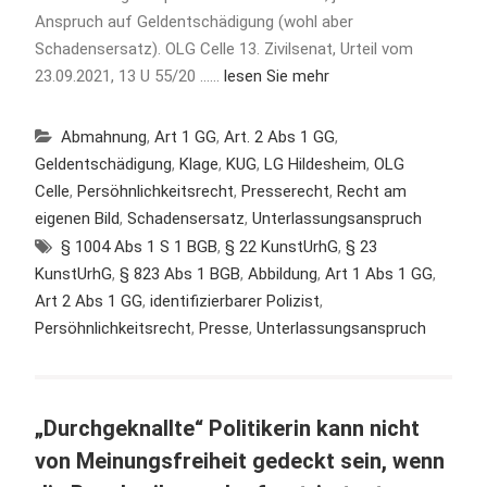
Anspruch auf Geldentschädigung (wohl aber
Schadensersatz). OLG Celle 13. Zivilsenat, Urteil vom
23.09.2021, 13 U 55/20 ……
lesen Sie mehr
Abmahnung
,
Art 1 GG
,
Art. 2 Abs 1 GG
,
Geldentschädigung
,
Klage
,
KUG
,
LG Hildesheim
,
OLG
Celle
,
Persöhnlichkeitsrecht
,
Presserecht
,
Recht am
eigenen Bild
,
Schadensersatz
,
Unterlassungsanspruch
§ 1004 Abs 1 S 1 BGB
,
§ 22 KunstUrhG
,
§ 23
KunstUrhG
,
§ 823 Abs 1 BGB
,
Abbildung
,
Art 1 Abs 1 GG
,
Art 2 Abs 1 GG
,
identifizierbarer Polizist
,
Persöhnlichkeitsrecht
,
Presse
,
Unterlassungsanspruch
„Durchgeknallte“ Politikerin kann nicht
von Meinungsfreiheit gedeckt sein, wenn