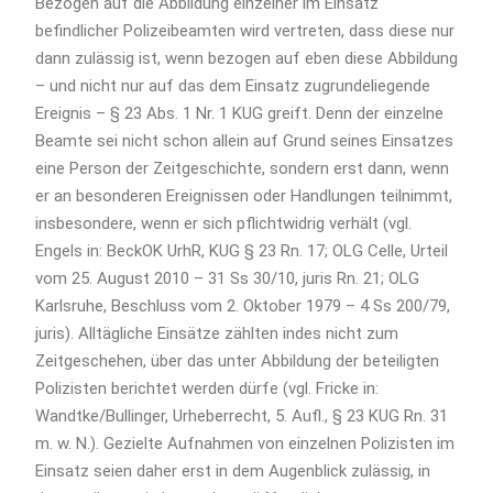
Bezogen auf die Abbildung einzelner im Einsatz
befindlicher Polizeibeamten wird vertreten, dass diese nur
dann zulässig ist, wenn bezogen auf eben diese Abbildung
– und nicht nur auf das dem Einsatz zugrundeliegende
Ereignis – § 23 Abs. 1 Nr. 1 KUG greift. Denn der einzelne
Beamte sei nicht schon allein auf Grund seines Einsatzes
eine Person der Zeitgeschichte, sondern erst dann, wenn
er an besonderen Ereignissen oder Handlungen teilnimmt,
insbesondere, wenn er sich pflichtwidrig verhält (vgl.
Engels in: BeckOK UrhR, KUG § 23 Rn. 17; OLG Celle, Urteil
vom 25. August 2010 – 31 Ss 30/10, juris Rn. 21; OLG
Karlsruhe, Beschluss vom 2. Oktober 1979 – 4 Ss 200/79,
juris). Alltägliche Einsätze zählten indes nicht zum
Zeitgeschehen, über das unter Abbildung der beteiligten
Polizisten berichtet werden dürfe (vgl. Fricke in:
Wandtke/Bullinger, Urheberrecht, 5. Aufl., § 23 KUG Rn. 31
m. w. N.). Gezielte Aufnahmen von einzelnen Polizisten im
Einsatz seien daher erst in dem Augenblick zulässig, in