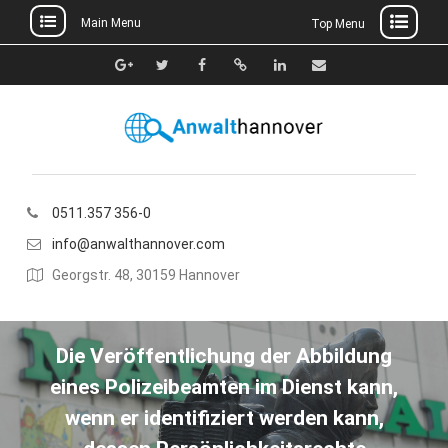
Main Menu
Top Menu
Skip
to
Google+
Twitter
Facebook
Xing
Linkedin
E-
content
Mail
0511.357 356-0
info@anwalthannover.com
Georgstr. 48, 30159 Hannover
Die Veröffentlichung der Abbildung
eines Polizeibeamten im Dienst kann,
wenn er identifiziert werden kann,