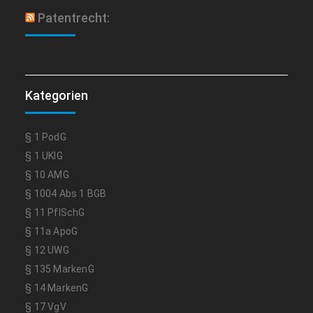
Patentrecht:
Kategorien
§ 1 PodG
§ 1 UKlG
§ 10 AMG
§ 1004 Abs 1 BGB
§ 11 PflSchG
§ 11a ApoG
§ 12 UWG
§ 135 MarkenG
§ 14 MarkenG
§ 17 VgV