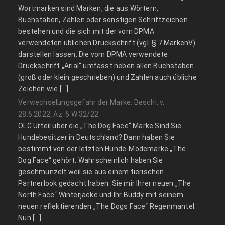
Wortmarken sind Marken, die aus Wörtern,
Buchstaben, Zahlen oder sonstigen Schriftzeichen
bestehen und die sich mit der vom DPMA
verwendeten üblichen Druckschrift (vgl. § 7 MarkenV)
darstellen lassen. Die vom DPMA verwendete
Druckschrift „Arial“ umfasst neben allen Buchstaben
(groß oder klein geschrieben) und Zahlen auch übliche
Zeichen wie […]
Verwechselungsgefahr der Marke: Beschl. v.
28.6.2022, Az. 6 W 32/22
OLG Urteil über die „The Dog Face“ Marke Sind Sie
Hundebesitzer in Deutschland? Dann haben Sie
bestimmt von der letzten Hunde-Modemarke „The
Dog Face“ gehört. Wahrscheinlich haben Sie
geschmunzelt weil sie aus einem tierischen
Partnerlook gedacht haben. Sie mir Ihrer neuen „The
North Face“ Winterjacke und Ihr Buddy mit seinem
neuen reflektierenden „The Dogs Face“ Regenmantel.
Nun […]