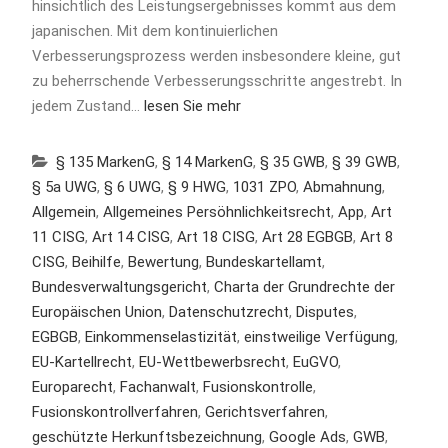
hinsichtlich des Leistungsergebnisses kommt aus dem
japanischen. Mit dem kontinuierlichen
Verbesserungsprozess werden insbesondere kleine, gut
zu beherrschende Verbesserungsschritte angestrebt. In
jedem Zustand…
lesen Sie mehr
§ 135 MarkenG
,
§ 14 MarkenG
,
§ 35 GWB
,
§ 39 GWB
,
§ 5a UWG
,
§ 6 UWG
,
§ 9 HWG
,
1031 ZPO
,
Abmahnung
,
Allgemein
,
Allgemeines Persöhnlichkeitsrecht
,
App
,
Art
11 CISG
,
Art 14 CISG
,
Art 18 CISG
,
Art 28 EGBGB
,
Art 8
CISG
,
Beihilfe
,
Bewertung
,
Bundeskartellamt
,
Bundesverwaltungsgericht
,
Charta der Grundrechte der
Europäischen Union
,
Datenschutzrecht
,
Disputes
,
EGBGB
,
Einkommenselastizität
,
einstweilige Verfügung
,
EU-Kartellrecht
,
EU-Wettbewerbsrecht
,
EuGVO
,
Europarecht
,
Fachanwalt
,
Fusionskontrolle
,
Fusionskontrollverfahren
,
Gerichtsverfahren
,
geschützte Herkunftsbezeichnung
,
Google Ads
,
GWB
,