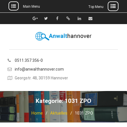
Main Menu
Top Menu
Skip
to
Google+
Twitter
Facebook
Xing
Linkedin
E-
content
Mail
0511.357 356-0
info@anwalthannover.com
Georgstr. 48, 30159 Hannover
Kategorie:
1031 ZPO
Home
Aktuelles
1031 ZPO