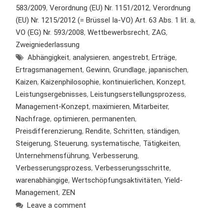
583/2009
,
Verordnung (EU) Nr. 1151/2012
,
Verordnung
(EU) Nr. 1215/2012 (= Brüssel Ia-VO) Art. 63 Abs. 1 lit. a
,
VO (EG) Nr. 593/2008
,
Wettbewerbsrecht
,
ZAG
,
Zweigniederlassung
Abhängigkeit
,
analysieren
,
angestrebt
,
Erträge
,
Ertragsmanagement
,
Gewinn
,
Grundlage
,
japanischen
,
Kaizen
,
Kaizenphilosophie
,
kontinuierlichen
,
Konzept
,
Leistungsergebnisses
,
Leistungserstellungsprozess
,
Management-Konzept
,
maximieren
,
Mitarbeiter
,
Nachfrage
,
optimieren
,
permanenten
,
Preisdifferenzierung
,
Rendite
,
Schritten
,
ständigen
,
Steigerung
,
Steuerung
,
systematische
,
Tätigkeiten
,
Unternehmensführung
,
Verbesserung
,
Verbesserungsprozess
,
Verbesserungsschritte
,
warenabhängige
,
Wertschöpfungsaktivitäten
,
Yield-
Management
,
ZEN
Leave a comment