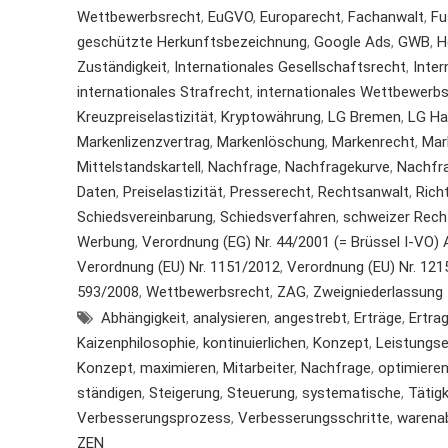
Wettbewerbsrecht
,
EuGVO
,
Europarecht
,
Fachanwalt
,
Fu
geschützte Herkunftsbezeichnung
,
Google Ads
,
GWB
,
H
Zuständigkeit
,
Internationales Gesellschaftsrecht
,
Inter
internationales Strafrecht
,
internationales Wettbewerb
Kreuzpreiselastizität
,
Kryptowährung
,
LG Bremen
,
LG H
Markenlizenzvertrag
,
Markenlöschung
,
Markenrecht
,
Mar
Mittelstandskartell
,
Nachfrage
,
Nachfragekurve
,
Nachfr
Daten
,
Preiselastizität
,
Presserecht
,
Rechtsanwalt
,
Rich
Schiedsvereinbarung
,
Schiedsverfahren
,
schweizer Rech
Werbung
,
Verordnung (EG) Nr. 44/2001 (= Brüssel I-VO) Ar
Verordnung (EU) Nr. 1151/2012
,
Verordnung (EU) Nr. 1215/
593/2008
,
Wettbewerbsrecht
,
ZAG
,
Zweigniederlassung
Abhängigkeit
,
analysieren
,
angestrebt
,
Erträge
,
Ertr
Kaizenphilosophie
,
kontinuierlichen
,
Konzept
,
Leistungs
Konzept
,
maximieren
,
Mitarbeiter
,
Nachfrage
,
optimiere
ständigen
,
Steigerung
,
Steuerung
,
systematische
,
Tätig
Verbesserungsprozess
,
Verbesserungsschritte
,
warena
ZEN