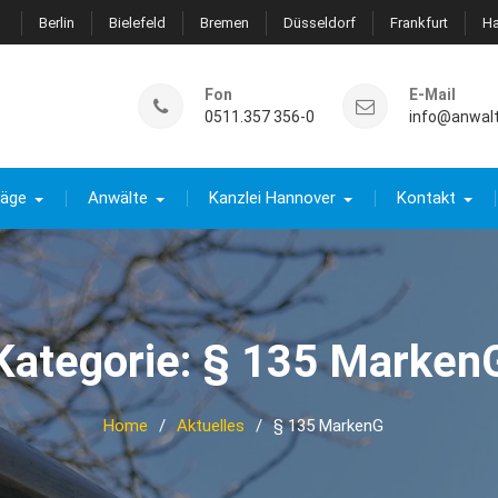
Berlin
Bielefeld
Bremen
Düsseldorf
Frankfurt
H
Fon
E-Mail
0511.357 356-0
info@anwal
räge
Anwälte
Kanzlei Hannover
Kontakt
Kategorie:
§ 135 Marken
Home
Aktuelles
§ 135 MarkenG