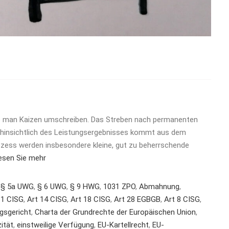
e man Kaizen umschreiben. Das Streben nach permanenten
 hinsichtlich des Leistungsergebnisses kommt aus dem
ozess werden insbesondere kleine, gut zu beherrschende
esen Sie mehr
,
§ 5a UWG
,
§ 6 UWG
,
§ 9 HWG
,
1031 ZPO
,
Abmahnung
,
11 CISG
,
Art 14 CISG
,
Art 18 CISG
,
Art 28 EGBGB
,
Art 8 CISG
,
gsgericht
,
Charta der Grundrechte der Europäischen Union
,
ität
,
einstweilige Verfügung
,
EU-Kartellrecht
,
EU-