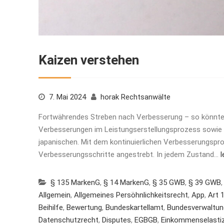
Kaizen verstehen
7. Mai 2024
horak Rechtsanwälte
Fortwährendes Streben nach Verbesserung – so könnt
Verbesserungen im Leistungserstellungsprozess sowie
japanischen. Mit dem kontinuierlichen Verbesserungspr
Verbesserungsschritte angestrebt. In jedem Zustand…
l
§ 135 MarkenG
,
§ 14 MarkenG
,
§ 35 GWB
,
§ 39 GWB
Allgemein
,
Allgemeines Persöhnlichkeitsrecht
,
App
,
Art 
Beihilfe
,
Bewertung
,
Bundeskartellamt
,
Bundesverwaltun
Datenschutzrecht
,
Disputes
,
EGBGB
,
Einkommenselastiz