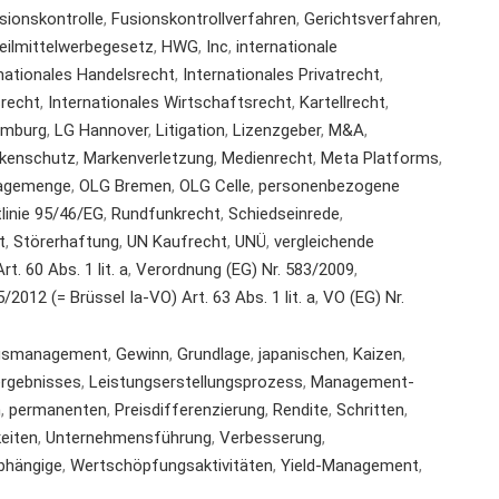
sionskontrolle
,
Fusionskontrollverfahren
,
Gerichtsverfahren
,
eilmittelwerbegesetz
,
HWG
,
Inc
,
internationale
nationales Handelsrecht
,
Internationales Privatrecht
,
srecht
,
Internationales Wirtschaftsrecht
,
Kartellrecht
,
amburg
,
LG Hannover
,
Litigation
,
Lizenzgeber
,
M&A
,
kenschutz
,
Markenverletzung
,
Medienrecht
,
Meta Platforms
,
agemenge
,
OLG Bremen
,
OLG Celle
,
personenbezogene
tlinie 95/46/EG
,
Rundfunkrecht
,
Schiedseinrede
,
t
,
Störerhaftung
,
UN Kaufrecht
,
UNÜ
,
vergleichende
t. 60 Abs. 1 lit. a
,
Verordnung (EG) Nr. 583/2009
,
2012 (= Brüssel Ia-VO) Art. 63 Abs. 1 lit. a
,
VO (EG) Nr.
agsmanagement
,
Gewinn
,
Grundlage
,
japanischen
,
Kaizen
,
ergebnisses
,
Leistungserstellungsprozess
,
Management-
n
,
permanenten
,
Preisdifferenzierung
,
Rendite
,
Schritten
,
keiten
,
Unternehmensführung
,
Verbesserung
,
bhängige
,
Wertschöpfungsaktivitäten
,
Yield-Management
,