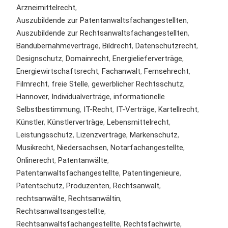
Arzneimittelrecht
,
Auszubildende zur Patentanwaltsfachangestellten
,
Auszubildende zur Rechtsanwaltsfachangestellten
,
Bandübernahmeverträge
,
Bildrecht
,
Datenschutzrecht
,
Designschutz
,
Domainrecht
,
Energielieferverträge
,
Energiewirtschaftsrecht
,
Fachanwalt
,
Fernsehrecht
,
Filmrecht
,
freie Stelle
,
gewerblicher Rechtsschutz
,
Hannover
,
Individualverträge
,
informationelle
Selbstbestimmung
,
IT-Recht
,
IT-Verträge
,
Kartellrecht
,
Künstler
,
Künstlerverträge
,
Lebensmittelrecht
,
Leistungsschutz
,
Lizenzverträge
,
Markenschutz
,
Musikrecht
,
Niedersachsen
,
Notarfachangestellte
,
Onlinerecht
,
Patentanwälte
,
Patentanwaltsfachangestellte
,
Patentingenieure
,
Patentschutz
,
Produzenten
,
Rechtsanwalt
,
rechtsanwälte
,
Rechtsanwältin
,
Rechtsanwaltsangestellte
,
Rechtsanwaltsfachangestellte
,
Rechtsfachwirte
,