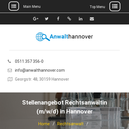
Main Menu
Top Menu
Skip
to
Google+
Twitter
Facebook
Xing
Linkedin
E-
content
Mail
0511.357 356-0
info@anwalthannover.com
Georgstr. 48, 30159 Hannover
Stellenangebot Rechtsanwältin
(m/w/d) in Hannover
Home
Rechtsanwalt