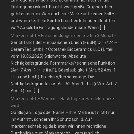
Eintragung riskant. Es gibt zwei große Gruppen: Hier
geht es darum: Was darf eine Marke auf keinen Fall –
und wann liegt ein Konflikt mit bestehenden Rechten
vor? Absolute Eintragungshindernisse: Wenn […]
Markenrecht – Entscheidungen der letzten 3 Monate
Gerichtshof der Europäischen Union (EuGH) C‑17/24 –
CeramTec GmbH / Coorstek Bioceramics LLC (Urteil
vom 19.06.2025) Stichworte: Absolute
Nichtigkeitsgründe, Formmarke/technische Funktion
(Art. 7 Abs. 1 lit. e ii a.F.), Bösgläubigkeit (Art. 52 Abs. 1
lit. a und b a.F.). Ergebnis/Kernaussage: Die
Nichtigkeitsgründe aus Art. 52 Abs. 1 lit. a (i.V.m. Art. 7
Abs. 1) und […]
Markenrecht – Wenn der Hashtag zur Handelsmarke
wird
Ob Slogan, Logo oder Name – Ihre Marke ist nicht nur
Ihr Auftritt, sondern Ihr Schutzschild. Auf
markenrechteblog.de bieten wir Ihnen rechtliche
Durchblicke zum Markenrecht – verständlich,