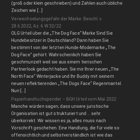
(groß oder klein geschrieben) und Zahlen auch übliche
Zeichen wie […]
Verwechselungsgefahr der Marke: Beschl. v.
28.6.2022, Az. 6 W 32/22
OLG Urteil über die „The Dog Face“ Marke Sind Sie
Hundebesitzer in Deutschland? Dann haben Sie
bestimmt von der letzten Hunde-Modemarke „The
Dog Face“ gehört. Wahrscheinlich haben Sie
geschmunzelt weil sie aus einem tierischen
Partnerlook gedacht haben. Sie mir Ihrer neuen „The
North Face“ Winterjacke und Ihr Buddy mit seinem
neuen reflektierenden „The Dogs Face“ Regenmantel.
Nun […]
Papierhandtuchspender – BGH Urteil vom Mai 2022
Manche würden sagen, dass unsere juristische
Organisation ist gut strukturiert und … sehr
überkorrekt. Wir wissen es ja, alles muss nach
Vorschrift geschehen. Eine Handlung, die für viele so
offensichtlich und selbstverständlich ist wie das