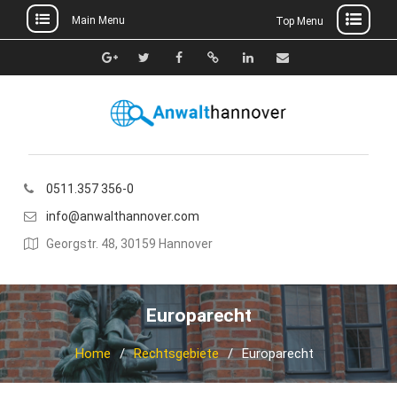
Main Menu
Top Menu
Skip
to
Google+
Twitter
Facebook
Xing
Linkedin
E-
content
Mail
0511.357 356-0
info@anwalthannover.com
Georgstr. 48, 30159 Hannover
Europarecht
Home
Rechtsgebiete
Europarecht