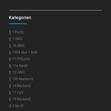
Kategorien
§ 1 PodG
§ 1 UKlG
§ 10 AMG
§ 1004 Abs 1 BGB
§ 11 PflSchG
§ 11a ApoG
§ 12 UWG
§ 135 MarkenG
§ 14 MarkenG
§ 17 VgV
§ 19 MarkenG
§ 2 ApoG