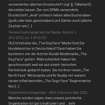
verwendeten üblichen Druckschrift (vgl. § 7 MarkenV)
darstellen lassen. Die vom DPMA verwendete
Druckschrift „Arial“ umfasst neben allen Buchstaben
(groß oder klein geschrieben) und Zahlen auch übliche
Zeichen wie […]
Verwechselungsgefahr der Marke: Beschl. v.
28.6.2022, Az. 6 W 32/22
OLG Urteil über die „The Dog Face“ Marke Sind Sie
Hundebesitzer in Deutschland? Dann haben Sie
bestimmt von der letzten Hunde-Modemarke „The
Dog Face“ gehört. Wahrscheinlich haben Sie
geschmunzelt weil sie aus einem tierischen
Partnerlook gedacht haben. Sie mir Ihrer neuen „The
North Face“ Winterjacke und Ihr Buddy mit seinem
neuen reflektierenden „The Dogs Face“ Regenmantel.
Nun […]
Papierhandtuchspender – BGH Urteil vom Mai 2022
Manche würden sagen, dass unsere juristische
Organisation ist gut strukturiert und … sehr