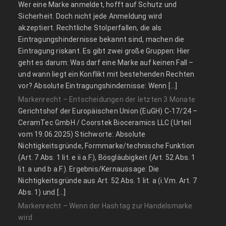
Wer eine Marke anmeldet, hofft auf Schutz und
Sicherheit. Doch nicht jede Anmeldung wird
akzeptiert. Rechtliche Stolperfallen, die als
Eintragungshindernisse bekannt sind, machen die
Eintragung riskant. Es gibt zwei große Gruppen: Hier
geht es darum: Was darf eine Marke auf keinen Fall –
und wann liegt ein Konflikt mit bestehenden Rechten
vor? Absolute Eintragungshindernisse: Wenn […]
Markenrecht – Entscheidungen der letzten 3 Monate
Gerichtshof der Europäischen Union (EuGH) C‑17/24 –
CeramTec GmbH / Coorstek Bioceramics LLC (Urteil
vom 19.06.2025) Stichworte: Absolute
Nichtigkeitsgründe, Formmarke/technische Funktion
(Art. 7 Abs. 1 lit. e ii a.F.), Bösgläubigkeit (Art. 52 Abs. 1
lit. a und b a.F.). Ergebnis/Kernaussage: Die
Nichtigkeitsgründe aus Art. 52 Abs. 1 lit. a (i.V.m. Art. 7
Abs. 1) und […]
Markenrecht – Wenn der Hashtag zur Handelsmarke
wird