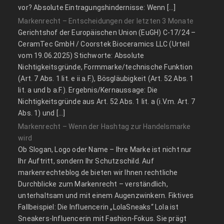
vor? Absolute Eintragungshindernisse: Wenn […]
Markenrecht – Entscheidungen der letzten 3 Monate
Gerichtshof der Europäischen Union (EuGH) C‑17/24 –
CeramTec GmbH / Coorstek Bioceramics LLC (Urteil
vom 19.06.2025) Stichworte: Absolute
Nichtigkeitsgründe, Formmarke/technische Funktion
(Art. 7 Abs. 1 lit. e ii a.F.), Bösgläubigkeit (Art. 52 Abs. 1
lit. a und b a.F.). Ergebnis/Kernaussage: Die
Nichtigkeitsgründe aus Art. 52 Abs. 1 lit. a (i.V.m. Art. 7
Abs. 1) und […]
Markenrecht – Wenn der Hashtag zur Handelsmarke
wird
Ob Slogan, Logo oder Name – Ihre Marke ist nicht nur
Ihr Auftritt, sondern Ihr Schutzschild. Auf
markenrechteblog.de bieten wir Ihnen rechtliche
Durchblicke zum Markenrecht – verständlich,
unterhaltsam und mit einem Augenzwinkern. Fiktives
Fallbeispiel: Die Influencerin „LolaSneaks“ Lola ist
Sneakers-Influencerin mit Fashion-Fokus. Sie prägt