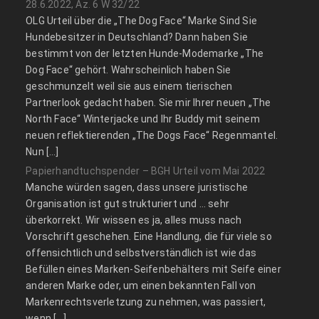
28.6.2022, Az. 6 W 32/22
OLG Urteil über die „The Dog Face“ Marke Sind Sie
Hundebesitzer in Deutschland? Dann haben Sie
bestimmt von der letzten Hunde-Modemarke „The
Dog Face“ gehört. Wahrscheinlich haben Sie
geschmunzelt weil sie aus einem tierischen
Partnerlook gedacht haben. Sie mir Ihrer neuen „The
North Face“ Winterjacke und Ihr Buddy mit seinem
neuen reflektierenden „The Dogs Face“ Regenmantel.
Nun […]
Papierhandtuchspender – BGH Urteil vom Mai 2022
Manche würden sagen, dass unsere juristische
Organisation ist gut strukturiert und … sehr
überkorrekt. Wir wissen es ja, alles muss nach
Vorschrift geschehen. Eine Handlung, die für viele so
offensichtlich und selbstverständlich ist wie das
Befüllen eines Marken-Seifenbehälters mit Seife einer
anderen Marke oder, um einen bekannten Fall von
Markenrechtsverletzung zu nehmen, was passiert,
wenn […]