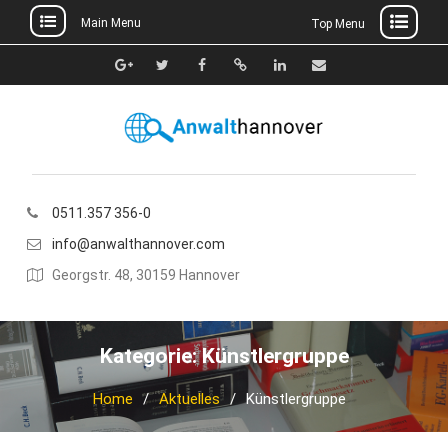
Main Menu
Top Menu
Skip
to
Google+
Twitter
Facebook
Xing
Linkedin
E-
content
Mail
0511.357 356-0
info@anwalthannover.com
Georgstr. 48, 30159 Hannover
Kategorie:
Künstlergruppe
Home
Aktuelles
Künstlergruppe