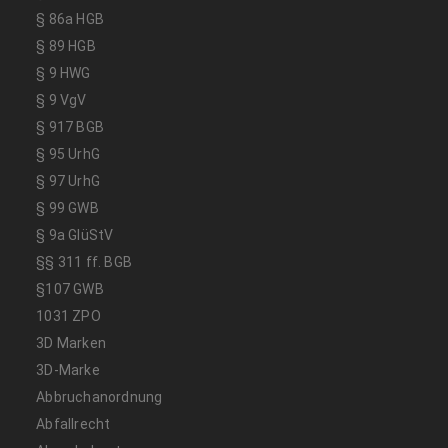
§ 86a HGB
§ 89 HGB
§ 9 HWG
§ 9 VgV
§ 917 BGB
§ 95 UrhG
§ 97 UrhG
§ 99 GWB
§ 9a GlüStV
§§ 311 ff. BGB
§107 GWB
1031 ZPO
3D Marken
3D-Marke
Abbruchanordnung
Abfallrecht