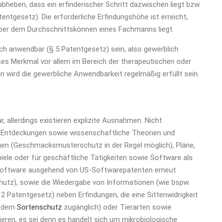
bheben, dass ein erfinderischer Schritt dazwischen liegt bzw.
entgesetz). Die erforderliche Erfindungshöhe ist erreicht,
ber dem Durchschnittskönnen eines Fachmanns liegt.
ch anwendbar (§ 5 Patentgesetz) sein, also gewerblich
ieses Merkmal vor allem im Bereich der therapeutischen oder
 wird die gewerbliche Anwendbarkeit regelmäßig erfüllt sein.
, allerdings existieren explizite Ausnahmen. Nicht
) Entdeckungen sowie wissenschaftliche Theorien und
n (Geschmacksmusterschutz in der Regel möglich), Pläne,
piele oder für geschäftliche Tätigkeiten sowie Software als
on Software ausgehend von US-Softwarepatenten erneut
chutz), sowie die Wiedergabe von Informationen (wie bspw.
2 Patentgesetz) neben Erfindungen, die eine Sittenwidrigkeit
d dem
Sortenschutz
zugänglich) oder Tierarten sowie
eren, es sei denn es handelt sich um mikrobiologische