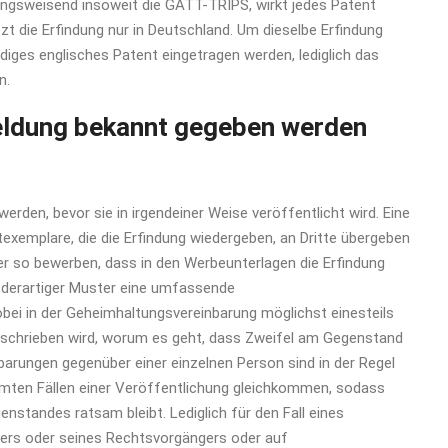
tungsweisend insoweit die GATT-TRIPS, wirkt jedes Patent
zt die Erfindung nur in Deutschland. Um dieselbe Erfindung
diges englisches Patent eingetragen werden, lediglich das
n.
meldung bekannt gegeben werden
rden, bevor sie in irgendeiner Weise veröffentlicht wird. Eine
texemplare, die die Erfindung wiedergeben, an Dritte übergeben
der so bewerben, dass in den Werbeunterlagen die Erfindung
 derartiger Muster eine umfassende
ei in der Geheimhaltungsvereinbarung möglichst einesteils
eschrieben wird, worum es geht, dass Zweifel am Gegenstand
arungen gegenüber einer einzelnen Person sind in der Regel
immten Fällen einer Veröffentlichung gleichkommen, sodass
nstandes ratsam bleibt. Lediglich für den Fall eines
ers oder seines Rechtsvorgängers oder auf