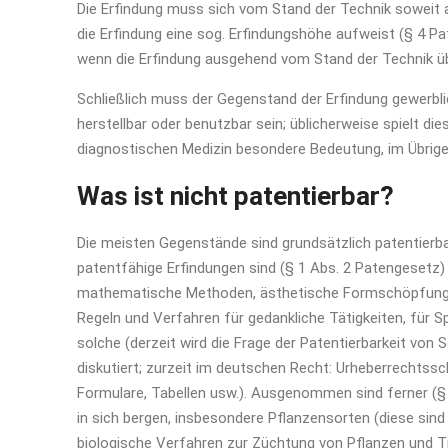
Die Erfindung muss sich vom Stand der Technik soweit a
die Erfindung eine sog. Erfindungshöhe aufweist (§ 4 Pat
wenn die Erfindung ausgehend vom Stand der Technik ü
Schließlich muss der Gegenstand der Erfindung gewerbli
herstellbar oder benutzbar sein; üblicherweise spielt d
diagnostischen Medizin besondere Bedeutung, im Übrigen
Was ist nicht patentierbar?
Die meisten Gegenstände sind grundsätzlich patentierbar
patentfähige Erfindungen sind (§ 1 Abs. 2 Patengesetz
mathematische Methoden, ästhetische Formschöpfunge
Regeln und Verfahren für gedankliche Tätigkeiten, für S
solche (derzeit wird die Frage der Patentierbarkeit v
diskutiert; zurzeit im deutschen Recht: Urheberrechtss
Formulare, Tabellen usw.). Ausgenommen sind ferner (§ 
in sich bergen, insbesondere Pflanzensorten (diese sin
biologische Verfahren zur Züchtung von Pflanzen und Ti