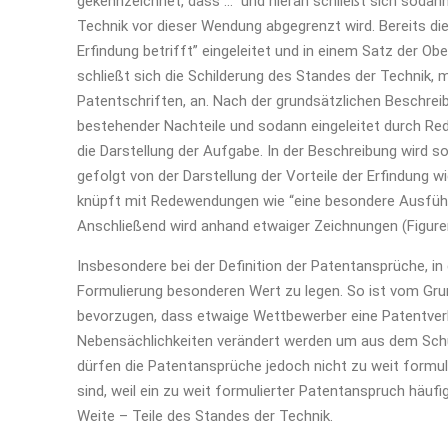
gekennzeichnet, dass …” und hieran schließt sich sodann
Technik vor dieser Wendung abgegrenzt wird. Bereits die
Erfindung betrifft” eingeleitet und in einem Satz der O
schließt sich die Schilderung des Standes der Technik,
Patentschriften, an. Nach der grundsätzlichen Beschrei
bestehender Nachteile und sodann eingeleitet durch Red
die Darstellung der Aufgabe. In der Beschreibung wird
gefolgt von der Darstellung der Vorteile der Erfindung
knüpft mit Redewendungen wie “eine besondere Ausführ
Anschließend wird anhand etwaiger Zeichnungen (Figuren)
Insbesondere bei der Definition der Patentansprüche, i
Formulierung besonderen Wert zu legen. So ist vom Gru
bevorzugen, dass etwaige Wettbewerber eine Patentverl
Nebensächlichkeiten verändert werden um aus dem Sch
dürfen die Patentansprüche jedoch nicht zu weit formul
sind, weil ein zu weit formulierter Patentanspruch häufig
Weite – Teile des Standes der Technik.