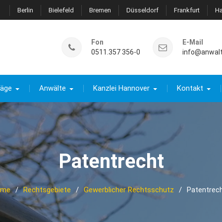
Berlin
Bielefeld
Bremen
Düsseldorf
Frankfurt
H
Fon
E-Mail
0511.357 356-0
info@anwal
räge
Anwälte
Kanzlei Hannover
Kontakt
Patentrecht
ome
Rechtsgebiete
Gewerblicher Rechtsschutz
Patentrec