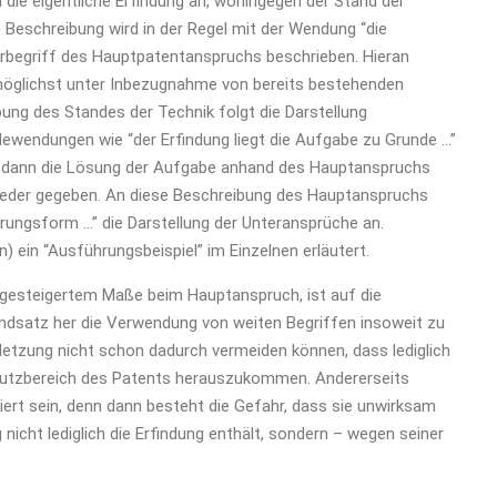
 die eigentliche Erfindung an, wohingegen der Stand der
 Beschreibung wird in der Regel mit der Wendung “die
berbegriff des Hauptpatentanspruchs beschrieben. Hieran
 möglichst unter Inbezugnahme von bereits bestehenden
bung des Standes der Technik folgt die Darstellung
ewendungen wie “der Erfindung liegt die Aufgabe zu Grunde …”
 sodann die Lösung der Aufgabe anhand des Hauptanspruchs
 wieder gegeben. An diese Beschreibung des Hauptanspruchs
ungsform …” die Darstellung der Unteransprüche an.
 ein “Ausführungsbeispiel” im Einzelnen erläutert.
n gesteigertem Maße beim Hauptanspruch, ist auf die
ndsatz her die Verwendung von weiten Begriffen insoweit zu
etzung nicht schon dadurch vermeiden können, dass lediglich
utzbereich des Patents herauszukommen. Andererseits
iert sein, denn dann besteht die Gefahr, dass sie unwirksam
 nicht lediglich die Erfindung enthält, sondern – wegen seiner