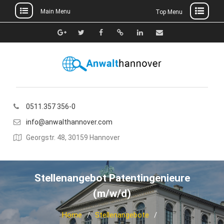
Main Menu
Top Menu
Skip
to
Google+
Twitter
Facebook
Xing
Linkedin
E-
content
Mail
0511.357 356-0
info@anwalthannover.com
Georgstr. 48, 30159 Hannover
Stellenangebot Patentingenieure
(m/w/d)
Home
Stellenangebote