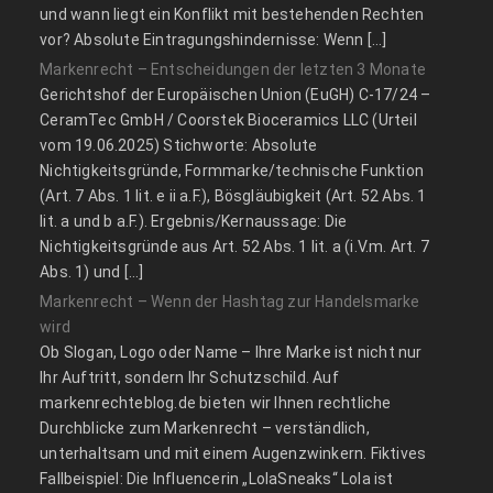
und wann liegt ein Konflikt mit bestehenden Rechten
vor? Absolute Eintragungshindernisse: Wenn […]
Markenrecht – Entscheidungen der letzten 3 Monate
Gerichtshof der Europäischen Union (EuGH) C‑17/24 –
CeramTec GmbH / Coorstek Bioceramics LLC (Urteil
vom 19.06.2025) Stichworte: Absolute
Nichtigkeitsgründe, Formmarke/technische Funktion
(Art. 7 Abs. 1 lit. e ii a.F.), Bösgläubigkeit (Art. 52 Abs. 1
lit. a und b a.F.). Ergebnis/Kernaussage: Die
Nichtigkeitsgründe aus Art. 52 Abs. 1 lit. a (i.V.m. Art. 7
Abs. 1) und […]
Markenrecht – Wenn der Hashtag zur Handelsmarke
wird
Ob Slogan, Logo oder Name – Ihre Marke ist nicht nur
Ihr Auftritt, sondern Ihr Schutzschild. Auf
markenrechteblog.de bieten wir Ihnen rechtliche
Durchblicke zum Markenrecht – verständlich,
unterhaltsam und mit einem Augenzwinkern. Fiktives
Fallbeispiel: Die Influencerin „LolaSneaks“ Lola ist