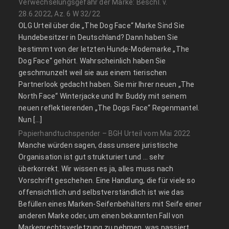
Verwechselungsgefahr der Marke: Beschl. v.
28.6.2022, Az. 6 W 32/22
OLG Urteil über die „The Dog Face“ Marke Sind Sie
Hundebesitzer in Deutschland? Dann haben Sie
bestimmt von der letzten Hunde-Modemarke „The
Dog Face“ gehört. Wahrscheinlich haben Sie
geschmunzelt weil sie aus einem tierischen
Partnerlook gedacht haben. Sie mir Ihrer neuen „The
North Face“ Winterjacke und Ihr Buddy mit seinem
neuen reflektierenden „The Dogs Face“ Regenmantel.
Nun […]
Papierhandtuchspender – BGH Urteil vom Mai 2022
Manche würden sagen, dass unsere juristische
Organisation ist gut strukturiert und … sehr
überkorrekt. Wir wissen es ja, alles muss nach
Vorschrift geschehen. Eine Handlung, die für viele so
offensichtlich und selbstverständlich ist wie das
Befüllen eines Marken-Seifenbehälters mit Seife einer
anderen Marke oder, um einen bekannten Fall von
Markenrechtsverletzung zu nehmen, was passiert,