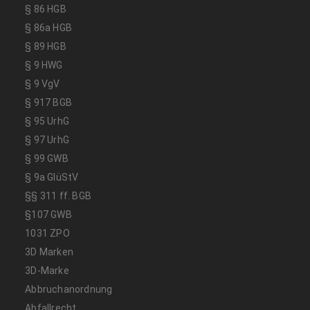
§ 86 HGB
§ 86a HGB
§ 89 HGB
§ 9 HWG
§ 9 VgV
§ 917 BGB
§ 95 UrhG
§ 97 UrhG
§ 99 GWB
§ 9a GlüStV
§§ 311 ff. BGB
§107 GWB
1031 ZPO
3D Marken
3D-Marke
Abbruchanordnung
Abfallrecht