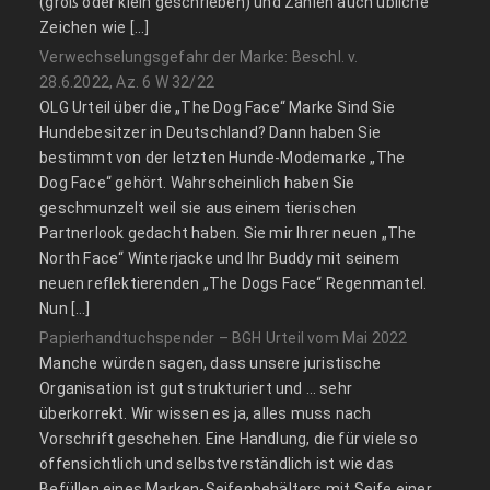
(groß oder klein geschrieben) und Zahlen auch übliche
Zeichen wie […]
Verwechselungsgefahr der Marke: Beschl. v.
28.6.2022, Az. 6 W 32/22
OLG Urteil über die „The Dog Face“ Marke Sind Sie
Hundebesitzer in Deutschland? Dann haben Sie
bestimmt von der letzten Hunde-Modemarke „The
Dog Face“ gehört. Wahrscheinlich haben Sie
geschmunzelt weil sie aus einem tierischen
Partnerlook gedacht haben. Sie mir Ihrer neuen „The
North Face“ Winterjacke und Ihr Buddy mit seinem
neuen reflektierenden „The Dogs Face“ Regenmantel.
Nun […]
Papierhandtuchspender – BGH Urteil vom Mai 2022
Manche würden sagen, dass unsere juristische
Organisation ist gut strukturiert und … sehr
überkorrekt. Wir wissen es ja, alles muss nach
Vorschrift geschehen. Eine Handlung, die für viele so
offensichtlich und selbstverständlich ist wie das
Befüllen eines Marken-Seifenbehälters mit Seife einer