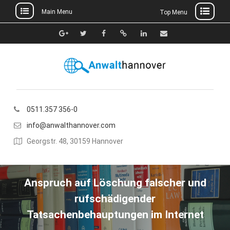
Main Menu
Top Menu
Skip
to
Google+
Twitter
Facebook
Xing
Linkedin
E-
content
Mail
0511.357 356-0
info@anwalthannover.com
Georgstr. 48, 30159 Hannover
Anspruch auf Löschung falscher und
rufschädigender
Tatsachenbehauptungen im Internet