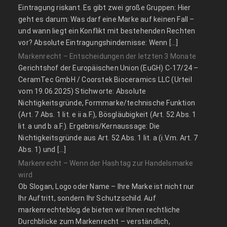
Eintragung riskant. Es gibt zwei große Gruppen: Hier
geht es darum: Was darf eine Marke auf keinen Fall –
und wann liegt ein Konflikt mit bestehenden Rechten
vor? Absolute Eintragungshindernisse: Wenn […]
Markenrecht – Entscheidungen der letzten 3 Monate
Gerichtshof der Europäischen Union (EuGH) C‑17/24 –
CeramTec GmbH / Coorstek Bioceramics LLC (Urteil
vom 19.06.2025) Stichworte: Absolute
Nichtigkeitsgründe, Formmarke/technische Funktion
(Art. 7 Abs. 1 lit. e ii a.F.), Bösgläubigkeit (Art. 52 Abs. 1
lit. a und b a.F.). Ergebnis/Kernaussage: Die
Nichtigkeitsgründe aus Art. 52 Abs. 1 lit. a (i.V.m. Art. 7
Abs. 1) und […]
Markenrecht – Wenn der Hashtag zur Handelsmarke
wird
Ob Slogan, Logo oder Name – Ihre Marke ist nicht nur
Ihr Auftritt, sondern Ihr Schutzschild. Auf
markenrechteblog.de bieten wir Ihnen rechtliche
Durchblicke zum Markenrecht – verständlich,