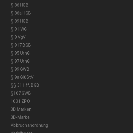
§ 86 HGB
§ 86a HGB
§ 89 HGB
§ 9 HWG
§ 9 VgV
§ 917 BGB
§ 95 UrhG
§ 97 UrhG
§ 99 GWB
§ 9a GlüStV
§§ 311 ff. BGB
§107 GWB
1031 ZPO
3D Marken
3D-Marke
Abbruchanordnung