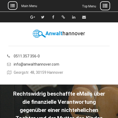
Main Menu
Top Menu
Skip
to
Google+
Twitter
Facebook
Xing
Linkedin
E-
content
Mail
0511.357 356-0
info@anwalthannover.com
Georgstr. 48, 30159 Hannover
Rechtswidrig beschaffte eMails über
die finanzielle Verantwortung
gegenüber einer nichtehelichen