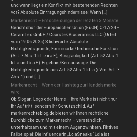
und wann liegt ein Konflikt mit bestehenden Rechten
vor? Absolute Eintragungshindernisse: Wenn […]
Markenrecht – Entscheidungen der letzten 3 Monate
Gerichtshof der Europäischen Union (EuGH) C‑17/24 –
CeramTec GmbH / Coorstek Bioceramics LLC (Urteil
vom 19.06.2025) Stichworte: Absolute
Nichtigkeitsgründe, Formmarke/technische Funktion
(Art. 7 Abs. 1 lit. e ii a.F.), Bösgläubigkeit (Art. 52 Abs. 1
lit. a und b a.F.). Ergebnis/Kernaussage: Die
Nichtigkeitsgründe aus Art. 52 Abs. 1 lit. a (i.V.m. Art. 7
Abs. 1) und […]
Markenrecht – Wenn der Hashtag zur Handelsmarke
wird
Ob Slogan, Logo oder Name – Ihre Marke ist nicht nur
Ihr Auftritt, sondern Ihr Schutzschild. Auf
markenrechteblog.de bieten wir Ihnen rechtliche
Durchblicke zum Markenrecht – verständlich,
unterhaltsam und mit einem Augenzwinkern. Fiktives
Fallbeispiel: Die Influencerin „LolaSneaks“ Lola ist