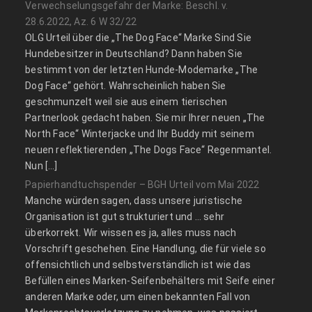
Verwechselungsgefahr der Marke: Beschl. v.
28.6.2022, Az. 6 W 32/22
OLG Urteil über die „The Dog Face“ Marke Sind Sie
Hundebesitzer in Deutschland? Dann haben Sie
bestimmt von der letzten Hunde-Modemarke „The
Dog Face“ gehört. Wahrscheinlich haben Sie
geschmunzelt weil sie aus einem tierischen
Partnerlook gedacht haben. Sie mir Ihrer neuen „The
North Face“ Winterjacke und Ihr Buddy mit seinem
neuen reflektierenden „The Dogs Face“ Regenmantel.
Nun […]
Papierhandtuchspender – BGH Urteil vom Mai 2022
Manche würden sagen, dass unsere juristische
Organisation ist gut strukturiert und … sehr
überkorrekt. Wir wissen es ja, alles muss nach
Vorschrift geschehen. Eine Handlung, die für viele so
offensichtlich und selbstverständlich ist wie das
Befüllen eines Marken-Seifenbehälters mit Seife einer
anderen Marke oder, um einen bekannten Fall von