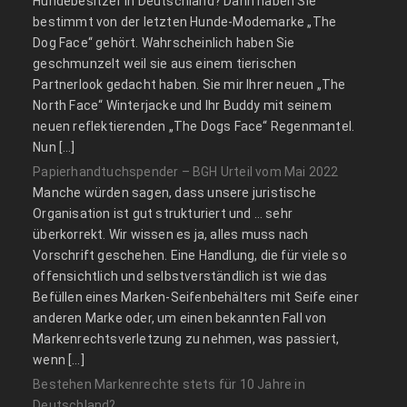
Hundebesitzer in Deutschland? Dann haben Sie
bestimmt von der letzten Hunde-Modemarke „The
Dog Face“ gehört. Wahrscheinlich haben Sie
geschmunzelt weil sie aus einem tierischen
Partnerlook gedacht haben. Sie mir Ihrer neuen „The
North Face“ Winterjacke und Ihr Buddy mit seinem
neuen reflektierenden „The Dogs Face“ Regenmantel.
Nun […]
Papierhandtuchspender – BGH Urteil vom Mai 2022
Manche würden sagen, dass unsere juristische
Organisation ist gut strukturiert und … sehr
überkorrekt. Wir wissen es ja, alles muss nach
Vorschrift geschehen. Eine Handlung, die für viele so
offensichtlich und selbstverständlich ist wie das
Befüllen eines Marken-Seifenbehälters mit Seife einer
anderen Marke oder, um einen bekannten Fall von
Markenrechtsverletzung zu nehmen, was passiert,
wenn […]
Bestehen Markenrechte stets für 10 Jahre in
Deutschland?