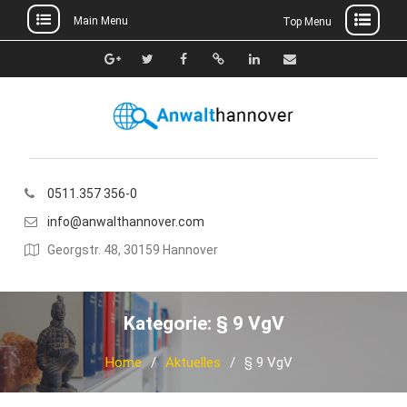
Main Menu
Top Menu
Skip
to
Google+
Twitter
Facebook
Xing
Linkedin
E-
content
Mail
0511.357 356-0
info@anwalthannover.com
Georgstr. 48, 30159 Hannover
Kategorie:
§ 9 VgV
Home
Aktuelles
§ 9 VgV