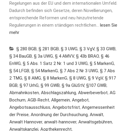
Regelungen aus der EU und dem internationalen Umfeld.
Dadurch befinden sich Gesetze, deren Novellierungen,
entsprechende Reformen und neu hinzutretende
Regulierungen in einem ständigen rechtlichen…
lesen Sie
mehr
§ 280 BGB
,
§ 281 BGB
,
§ 3 UWG
,
§ 3 VgV
,
§ 33 GWB
,
§ 34 BauGB
,
§ 3a UWG
,
§ 4 AMVV
,
§ 43b BRAO
,
§ 46
EnWG
,
§ 5 Abs. 1 Satz 2 Nr. 1 und 3 UWG
,
§ 5 MarkenG
,
§ 54 LFGB
,
§ 54 MarkenG
,
§ 7 Abs 2 Nr 3 UWG
,
§ 7 Abs
2 TMG
,
§ 8 AMG
,
§ 8 MarkenG
,
§ 8 UWG
,
§ 9 VgV
,
§ 917
BGB
,
§ 97 UrhG
,
§ 99 GWB
,
§ 9a GlüStV
,
§107 GWB
,
Abmahnkosten
,
Abschlagszahlung
,
Abwerbeverbot
,
AG
Bochum
,
AGB-Recht
,
Allgemein
,
Angebot
,
Angebotsausschluss
,
Angebotsfrist
,
Angemessenheit
der Preise
,
Anordnung der Durchsuchung
,
Anwalt
,
Anwalt Hannover
,
anwalt-hannover
,
Anwaltsgebühren
,
Anwaltskanzlei
,
Aopthekenrecht
,