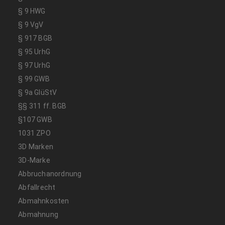
§ 9 HWG
§ 9 VgV
§ 917 BGB
§ 95 UrhG
§ 97 UrhG
§ 99 GWB
§ 9a GlüStV
§§ 311 ff. BGB
§107 GWB
1031 ZPO
3D Marken
3D-Marke
Abbruchanordnung
Abfallrecht
Abmahnkosten
Abmahnung