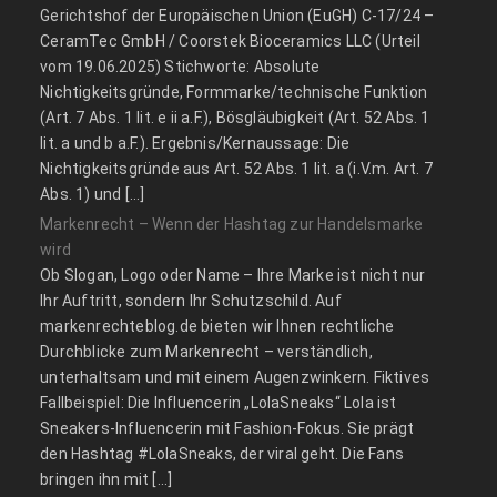
Gerichtshof der Europäischen Union (EuGH) C‑17/24 –
CeramTec GmbH / Coorstek Bioceramics LLC (Urteil
vom 19.06.2025) Stichworte: Absolute
Nichtigkeitsgründe, Formmarke/technische Funktion
(Art. 7 Abs. 1 lit. e ii a.F.), Bösgläubigkeit (Art. 52 Abs. 1
lit. a und b a.F.). Ergebnis/Kernaussage: Die
Nichtigkeitsgründe aus Art. 52 Abs. 1 lit. a (i.V.m. Art. 7
Abs. 1) und […]
Markenrecht – Wenn der Hashtag zur Handelsmarke
wird
Ob Slogan, Logo oder Name – Ihre Marke ist nicht nur
Ihr Auftritt, sondern Ihr Schutzschild. Auf
markenrechteblog.de bieten wir Ihnen rechtliche
Durchblicke zum Markenrecht – verständlich,
unterhaltsam und mit einem Augenzwinkern. Fiktives
Fallbeispiel: Die Influencerin „LolaSneaks“ Lola ist
Sneakers-Influencerin mit Fashion-Fokus. Sie prägt
den Hashtag #LolaSneaks, der viral geht. Die Fans
bringen ihn mit […]